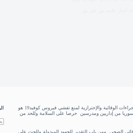
sl
,
أخبار عامة
,
نور على نور
لأن طلابنا أمانة في أعناقنا وحمايتهم واجب كانت ضرورة الإلتزام بالإجراءات الوقائية والإحترازية لمنع تفشي فيروس كوفيد19 هو
ال
 سوريا من إداريين ومدرسين حرصا على السلامة وللحد من
لا
قائي الصحي ومن باب التقدير للجهود المبذولة وللحث على