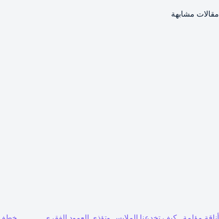
مقالات مشابهة
أناقة مؤلمة.. كيف تخدعنا الملابس وتؤذي العمود الفقري
خطف 