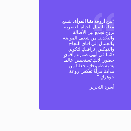
"بين أروقة
دنيا المرأة
، ننسج
معاً تفاصيل الحياة العصرية
بروحٍ تجمع بين الأصالة
والتجديد. من شغف الموضة
والجمال إلى آفاق النجاح
والتمكين، نرافقكِ لتكوني
دائماً في أبهى صورة وأقوى
حضور. لأنكِ تستحقين عالماً
يشبه طموحكِ، جعلنا من
مدادنا مرآةً تعكس روعة
جوهركِ."
أسرة التحرير