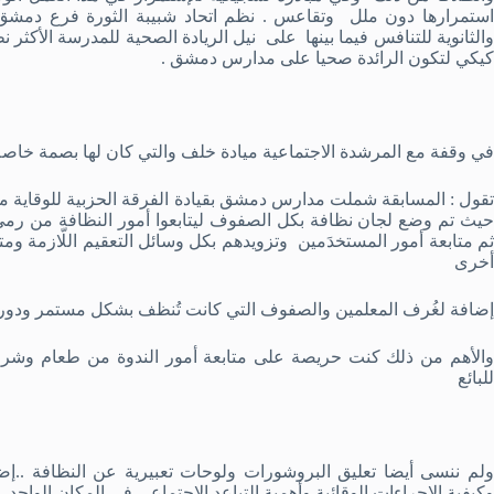
استمرارها دون ملل وتقاعس . نظم اتحاد شبيبة الثورة فرع دم
والثانوية للتنافس فيما بينها على نيل الريادة الصحية للمدرسة الأكثر ن
كيكي لتكون الرائدة صحيا على مدارس دمشق .
في وقفة مع المرشدة الاجتماعية ميادة خلف والتي كان لها بصمة خاصة 
تقول : المسابقة شملت مدارس دمشق بقيادة الفرقة الحزبية للوقاية م
حيث تم وضع لجان نظافة بكل الصفوف ليتابعوا أمور النظافة من رمي 
ثم متابعة أمور المستخدَمين وتزويدهم بكل وسائل التعقيم اللّازمة و
أخرى
إضافة لغُرف المعلمين والصفوف التي كانت تُنظف بشكل مستمر ودو
والأهم من ذلك كنت حريصة على متابعة أمور الندوة من طعام وشراب 
للبائع
ولم ننسى أيضا تعليق البروشورات ولوحات تعبيرية عن النظافة ..إ
وكيفية الإجراءات الوقائية وأهمية التباعد الاجتماعي في المكان الواحد .