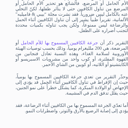
الأم الحامل أو المرضع، فالشائع هو تحذير الأم الحامل أو
المرضع من تناول الكافيين حتى لا يتأثر طفلها، لكنّ التخلّي
عنه بالكامل ليس ضرورياً. فقد نشرت مجلة “بيبي & فاميليه”
الألمانية، تقريراً طبياً يشير إلى أن تناول الكافيين أثناء الحمل
والرضاعة ليس ممنوعاً، ولكن يجب تناوله بكميات محددة
لتجنب أضراره على الطفل.
لتقرير ذكر أن
جرعة الكافيين المسموح بها للأم الحامل
أو
المرضعة، هي 200 ملليغرام يومياً، وذلك بحسب توصيات الهيئة
الأوروبية لسلامة الغذاء، وهذه النسبة تعادل فنجانين من
القهوة المفلترة، أو كوب واحد من مشروبات الاسبريسو أو
الكابتشينو أو اللاتيه، أو كوبين من الشاي الأحمر.
وحذّر التقرير من تعدي جرعة الكافيين المسموح بها يومياً،
حيث إن الإفراط في تناول الكافيين أثناء الحمل قد يؤدي إلى
الإجهاض أو الولادة المبكرة، كما يشكّل خطراً على نمو الجنين،
حيث يقلل تدفق الدم في المشيمة.
أما تعدّي الجرعة المسموح بها من الكافيين أثناء الرضاعة، فقد
يؤدي إلى إصابة الرضيع بالأرق والتوتر، واضطرابات النمو.