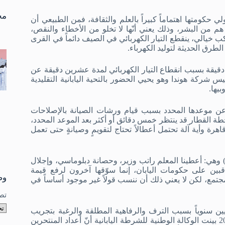
تو
نتا
مخ
لي حكومتها اهتماماً كبيراً بالعلم والثقافة، فمن الطبيعي أن
هم من البشر، وذلك يعني أنّها لا تخلو من الأخطاء والنقص،
ب خيالي، ينقطع التيار الكهربائي في الصيف دائماً في القرى
لطرق الحديثة لتوليد الكهرباء.
دقيقة بسبب انقطاع التيار الكهربائي لمدة عشرين دقيقة عن
س شركة هوندا وهو يحيي الحضور بالتحية اليابانية التقليدية
يها.
 عن موعدها المحدد بسبب قيام ورشات الصيانة بالإصلاحات
ة القطار قد ينتظر خمس دقائق أو أكثر بعد الموعد المحدد،
ة وأية آلة تحتمل أعطالاً تحتاج لتقويمٍ وصيانةٍ حتى تعمل
) وهي: أعطينا المعلم راتب وزير، وحصانة دبلوماسي، وإجلال
اقبين على حكومات اليابان، إنما سوّقها آخرون لرفع قيمة
وص
تمع، لكن لا يعني ذلك أن ننسب قولاً غير موجود أساساً في
تص
لايين سنوياً بسبب الترف والرفاهية المطلقة والرغبة بتجريب
شيء جديد عن الحياة الطبيعية، وهو أمر غير صحيح بتاتاً. ففي عام 2019 بينت الوكالة الوطنية للشرطة اليابانية أنّ أعداد المنتحرين