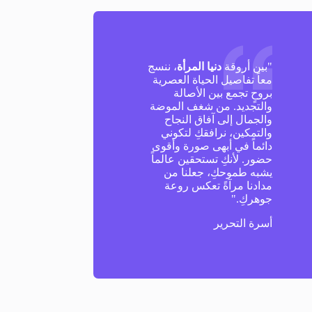
"بين أروقة
دنيا المرأة
، ننسج
معاً تفاصيل الحياة العصرية
بروحٍ تجمع بين الأصالة
والتجديد. من شغف الموضة
والجمال إلى آفاق النجاح
والتمكين، نرافقكِ لتكوني
دائماً في أبهى صورة وأقوى
حضور. لأنكِ تستحقين عالماً
يشبه طموحكِ، جعلنا من
مدادنا مرآةً تعكس روعة
جوهركِ."
أسرة التحرير