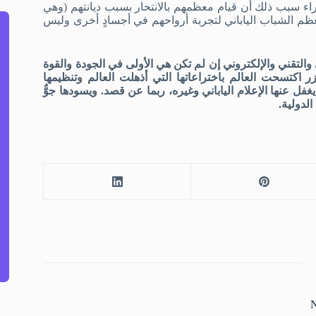
خبراء سبب ذلك أن قيام معظمهم بالانتحار بسبب ديانتهم (وهي
 معظم الشباب الياباني لتجربة أرواحهم في أجسادٍ أخرى وليس
 والتقني والإلكتروني إن لم تكن هي الأولى في الجودة والقوة
ر اكتسحت العالم باختراعاتها التي أذهلت العالم وتنظيمها
غفل عنها الإعلام الياباني وغيره، ربما عن قصد. ويسودها جوٌّ
لدولية.
N