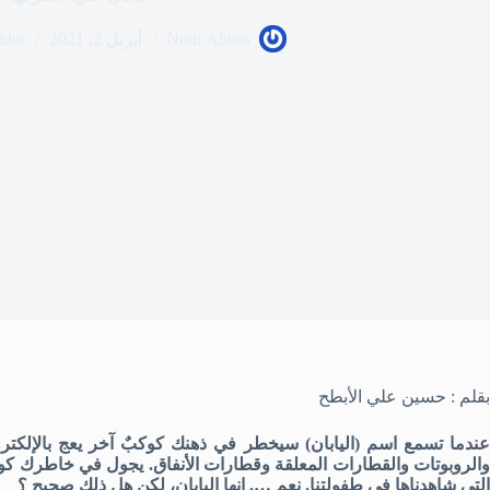
Nour Abbas
أبريل 2, 2021
ider
بقلم : حسين علي الأبطح
عندما تسمع اسم (اليابان) سيخطر في ذهنك كوكبٌ آخر يعج بالإلكترون
والروبوتات والقطارات المعلقة وقطارات الأنفاق. يجول في خاطرك كوكبٌ
التي شاهدناها في طفولتنا. نعم …. إنها اليابان، لكن هل ذلك صحيح ؟