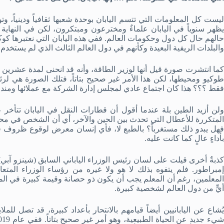
ليست كل المعلومات التي تتسم اليابان بوحدة شعبها ثقافياً ودينياً، وتو
يظهر سنوياً في اليابان علماءٌ ومخترعون ومبتكرون، لكن في النهاية 
حالهم حال كل دول وحكومات العالم. ففي هذه اليابان التي نعتبرها كوك
والبلدات الريفية البعيدة وكأنهم في دول العالم الثالث الذي لم يستخدم ا
كما انتشرت صورة قيل أنها لوزير الطاقة، وأنه قد انحنى لمدة عشرين 
طوكيو ومحيطها، لكن هذا الأمر غير صحيح بتاتاً، فتلك الصورة هي لرئي
فقط ؟؟؟ هذا كان اجتماع عادي لمجلس إدارة الشركة مع عملائها ومندوب
ولن أزيد الطين بلة عندما أقول أن قطارات النقل في اليابان تتأخر
المتكررة للأعطال التي تحدث بين الحين والآخر، أي أن الشخص في محط
فهل يبدو ذلك مستغرباً؟ بالطبع لا، فأي إنسان معرض لوقوع ظروف قاهر
بأداءٍ عالٍ كما كانت عليه.
كذبةٌ أخرى قيلت على لسان رئيس الوزراء الياباني السابق (شينزو آبي
إمبراطور. فلم يتفوه بذلك لا هو ولا غيره من رؤساء الوزراء المتع
المعلمين، رغم أن المعلم يجب أن يكون ذو حصانة وقيمة كبيرة في المج
أيٍّ من دول العالم لشخصية كبيرة.
يُشاع عن اليابانيين أيضاً قيامهم بالانتحار بأعداد كبيرة، قد تصل للم