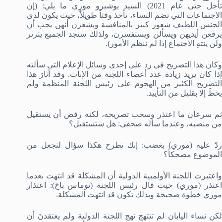
تأجل حتى عام 2021) السيد يوشيرو موري ما يلي: (إن
الاجتماعات التي تضم النساء، تأخذ وقتاً طويلاً، حيث يكون لدى
الجنس اللطيف شعور كبير بالمنافسة ويشعرن أنهن يجب أن
يرفعن أيديهن ويسألن ويستفسرن، ولذلك ستجد الجميع يثرثر
ولن ينتهِ الاجتماع إذا لم ننظم الأمور).
وكان هذا التصريح في رد على إحدى وسائل الإعلام التي سألته
إذا كان يريد زيادة عدد أعضاء اللجنة من الإناث. وقد أثارَ هذا
التصريح الكثير من الهجوم على رئيس اللجنة المنظمة ولم
يحظَ إلا بقليل من التأييد.
ثم سرعان ما اعتذر وسحب تصريحه، لكنه رفض أن يستقيل
من منصبه، وعندما سأله صحفي: هل ستستقيل؟
ردّ عليه (موري) بغضب: إنك تطرح هكذا سؤال لتجعل من
الموضوع مضحكاً؟
واعتبرت اللجنة الأولمبية الدولية أن المشكلة قد انتهت بعدما
اعتذر (موري) حيث قال رئيس اللجنة (توماس باخ): اعتذار
موري خطوة صحيحة وبذلك تكون قد انتهت المشكلة.
لكن نساء اليابان لم تنتهج نهج اللجنة الدولية ولم يعتقدنَ أن