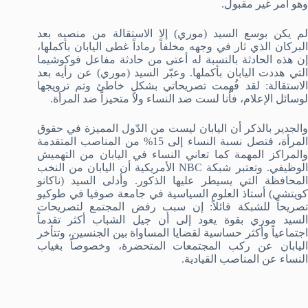
وهو أمر غير مقبول.
لم يكن بوسع السيد (موري) إلا الاستقالة من منصبه بعد
البركان الذي ثار في وجهه مخلفاً رماداً غطى اليابان بأكملها،
إن هذه الحادثة بالنسبة له أعتى من حادثة مفاعل فوكوشيما
التي هددت اليابان بأكملها. وعبّر السيد (موري) عن رأيه بعد
الاستقالة: لقد فُهمت تصريحاتي بشكلٍ خاطئ وتم ترويجها
لوسائل الإعلام، فأنا لست ضد النساء ولا متحيزاً ضد المرأة.
والجدير بالذكر أن اليابان ليست من الدّول المميزة في حقوق
المرأة، فتصل نسبة النساء إلى 15% من المناصب المتقدمة
والمراكز المهمة كما تعاني النساء في اليابان من التهميش
الوظيفي. وتعتبر شبكة NBC الأمريكية أن اليابان من النخب
المحافظة التي يسيطر عليها الذكور. وأدلى السيد (ناكانو
كويتشي) أستاذ العلوم السياسية في جامعة صوفيا في طوكيو
تصريحاً للشبكة قائلاً: إن سبب رفض المجتمع لتصريحات
السيد موري بقوة يعود إلى أن جيل الشباب أكثر تقدماً
اجتماعياً وأكثر حساسية لقضايا المساواة بين الجنسين، وتتأخر
اليابان عن ركب المجتمعات المتحضرة، وخصوصاً بغياب
النساء عن المناصب القيادية.