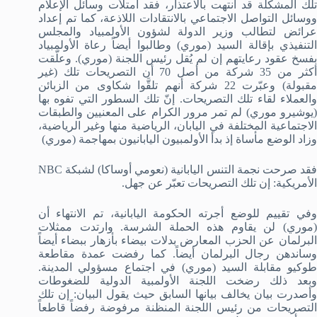
تلك المشكلة قد انتهت بالاعتذار، فقد امتلأت وسائل الإعلام
ووسائل التواصل الاجتماعي بالانتقادات اللاذعة، كما تم إعداد
عرائض لتطالب وزير الدولة لشؤون الأولمبياد والمجلس
التنفيذي بإقالة السيد (موري) وطالبوا أيضاً رعاة الأولمبياد
بفسخ عقود رعايتهم إن لم يُقل رئيس اللجنة (موري). وعلّقت
أكثر من 35 شركة من أصل 70 أن التصريحات تلك (غير
مقبولة) وعبّرت 22 شركة أنهم تلقَّوا شكاوى من الزبائن
والعملاء لقاء تلك التصريحات. إنّ تلك السطور التي تفوه بها
(يوشيرو موري) لم تمر مرور الكرام على المعنيين والطبقات
الاجتماعية المختلفة في اليابان، الرياضية منها وغير الرياضية،
وزاد الوضع مأساة إذ بدأ الأولمبيون اليابانيون بمهاجمة (موري)
فقد صرحت نجمة التنس اليابانية (نعومي أوساكا) لشبكة NBC
الأمريكية: إن تلك التصريحات تعبّر عن جهل.
وفي تقييم للوضع أجرته الحكومة اليابانية، تم الانتهاء أن
(موري) لن يقاوم هذه الحملة الشرسة. وارتدت ممثلات
البرلمان عن الحزب المعارض بدلات بيضاء بأزهار ببضاء أيضاً
وساندهن رجال البرلمان أيضاً. كما رفضت عمدة مقاطعة
طوكيو مقابلة السيد (موري) في اجتماع مسؤولي المدينة.
وبعد ذلك رضخت اللجنة الأولمبية الدولية للضغوطات
وأصدرت بيان يخالف بيانها السابق حيث يقول البيان: إن تلك
التصريحات من رئيس اللجنة المنظنة مرفوضة رفضاً قاطعاً