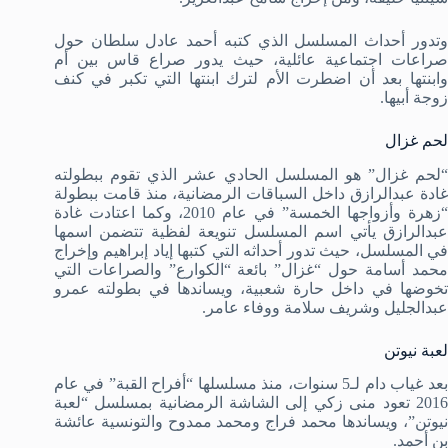
وتدور أحداث المسلسل الذي كتبه أحمد عادل سلطان حول
صراعات اجتماعية عائلية، حيث يدور صراع قاس بين أم
وابنتها بعد أن اضطرت الأم لترك ابنتها التي تكبر في كنف
زوجة أبيها.
لحم غزال
“لحم غزال” هو المسلسل الحادي عشر الذي تقوم ببطولته
غادة عبدالرازق داخل السباقات الرمضانية، منذ قامت ببطولة
“زهرة وأزواجها الخمسة” في عام 2010، وكما اعتادت غادة
عبدالرازق يأتي اسم المسلسل تنويعة لفظية تتضمن اسمها
في المسلسل، حيث تدور أحداثه التي كتبها إياد إبراهيم وإخراج
محمد أسامة حول “غزال” بائعة “الكوارع” والصراعات التي
تخوضها في داخل حارة شعبية، ويساندها في بطولته عمرو
عبدالجليل وشريف سلامة ووفاء عامر.
لعبة نيوتن
بعد غياب دام لـ5 سنوات، منذ مسلسلها “أفراح القبة” في عام
2016 تعود منى زكي إلى الشاشة الرمضانية بمسلسل “لعبة
نيوتن”، ويساندها محمد فراج ومحمد ممدوح والتونسية عائشة
بن أحمد.