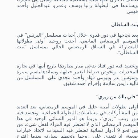
ويساندها في البطولة رانيا يوسف وعمرو عبدالجليل وأحمد
فهمي.
بنت السلطان
بعد نجاحها في دور فدوى خلال أحداث مسلسل “البرنس” في
الموسم الرمضاني الماضي، أخذت روجينا أولى بطولاتها
للمشاركة في السباق الرمضاني الحالي بمسلسل “بنت
السلطان”.
وتجسد فيه دور فتاة تدعى منار يطاردها تاريخ أبيها في تجارة
المخدرات، وتخوض صراعا لتغيير حياتها، ويساندها باسم سمرة
وسوسن بدر وبيومي فؤاد وأحمد مجدي علي. المسلسل من
تأليف أيمن سلامة وإخراج أحمد شفيق.
“خلي بالك من زيزي”
أولى بطولات أمينة خليل في الموسم الرمضاني، بعد العديد
من المشاركات في مسلسلات البطولة الجماعية، وتجسد فيه
دور زينب “زيزي”، وربما هو الدور النسائي الوحيد في هذا
الموسم الرمضاني الذي لا تضطر فيه المرأة لفعل شيء، من
بين نحو 9 أدوار نسائية تضطر فيه السيدات لاتخاذ خيارات
صعبة، إذ تتعدى على زوجها وتحطم سيارته بعدما اقترح