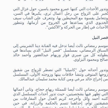
وتدور الأحداث التي كتبها عمرو محمود ياسين، حول غزال التي
تُجبر على الزواج من رجل أعمال ثري، يكبرها في السن،
وتتعامل بقسوة مع المحيطين بها، وتتعرف على الشاب سيف
الخديوي الذي يساعدها في الخروج من أزماتها، وتتطور
الأحداث في إطار من الحركة و”الأكشن”.
قصر النيل
موسم رمضاني ثالث أيضا تدخل فيه الفنانة دينا الشربيني إلى
السباق الرمضاني، بمسلسل “قصر النيل” الذي يساندها في
بطولته كل من صبري فواز وريهام عبدالغفور وأحمد خالد
صالح ومحمود البزاوي.
وتدور أحداثه حول “كاميليا” التي تضطر للزواج من شقيق
زوجها المتوفى وتنشأ خلافات بينها وزوجته الأولى، المسلسل
من إخراج خالد مرعي ومن كتابة محمد سليمان عبدالمالك.
موسم رمضاني ثالث أيضا للممثلة ريهام حجاج، وثاني أعمالها
التي تظهر فيها بشخصيتين، حيث تدور أحداث المسلسل الذي
كتبه أحمد وائل وأخرجه كريم العدل حول المفارقات بين
شقيقتين توأم، إحداهما تتسم بالحكمة والرزانة، في حين
تختلف الأخرى عنها تماما بشخصية مندفعة وتميل إلى التمرد،