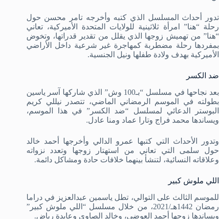
تدور أحداث المسلسل الذي كتبه وأخرجه تامر محسن حول
رحلة “هنا” امرأة ثلاثينية للولايات المتحدة الأميركية، تعاني
“هنا” من تهميش زوجها الذي يقلل من تقدير قدراتها، وتخوض
بمفردها رحلة مضطربة كمهاجرة غير شرعية داخل الأراضي
الأميركية بهدف ولادة طفلها ونيل الجنسية.
ضد الكسر
بعد نجاحها في مسلسل “بـ100 وش” الذي شاركها آسر ياسين
بطولته في الموسم الرمضاني الماضي، تتصدر نيللي كريم
البوستر الدعائي لمسلسل “ضد الكسر” في هذا الموسم،
ويساندها محمد فراج وتارا عماد ومنا عادل.
وتدور الأحداث التي كتبها عمرو الدالي وأخرجها أحمد خالد
حول سلمى التي تعاني من استهتار زوجها وتعدد نزواته
وعلاقاته النسائية، لتنشأ بينهما خلافات حادة ومشاكل دائمة.
اللي ملوش كبير
للموسم الثالث على التوالي، تطل ياسمين عبدالعزيز في دراما
رمضان 1442هـ/2021، من خلال مسلسل “اللي ملوش كبير”
ويساندها زوجها أحمد العوضي، وخالد الصاوي وعايدة رياض.