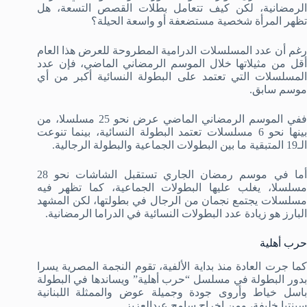
الرمضانية، لكن كيف تتعامل بطلات القصص التسعة، هل
تظهر المرأة شخصية مستضعفة أو واسعة الحيلة؟
رغم أن عدد المسلسلات الدرامية المطروحة للعرض هذا العام
أقل من مثيلاتها خلال الموسم الرمضاني الماضي، فإن عدد
المسلسلات التي تعتمد على البطولة النسائية أكبر من أي
موسم سابق.
ففي الموسم الرمضاني الماضي عرض نحو 25 مسلسلا، من
بينها نحو 6 مسلسلات تعتمد البطولة النسائية، بينما تنوعت
الـ19 المتبقية ما بين البطولات الجماعية والبطولة الرجالية.
أما في موسم رمضان الجاري تستقبل الشاشات نحو 28
مسلسلا، يغلب عليها البطولات الجماعية، كما تظهر فيه
مسلسلات يجتمع نجمان من الرجال في بطولتها، لكن المشهد
البارز هو زيادة عدد البطولات النسائية في الدراما الرمضانية.
حرب أهلية
كما جرت العادة منذ بداية الألفية، تقوم النجمة المصرية يسرا
بدور البطولة في مسلسل “حرب أهلية” ويساندها في البطولة
باسل خياط وأروى جودة وجميلة عوض والممثلة اللبنانية
سينتيا خليفة، ومن إخراج سامح عبدالعزيز.