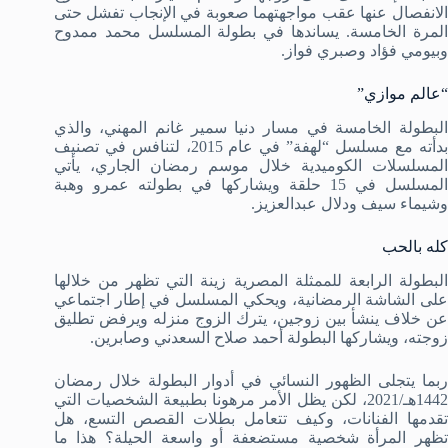
الانفصال عنها عقب مواجهتهما صعوبة في الإنجاب تفشل حتى
المرة الخامسة. يساندها في بطولة المسلسل محمد ممدوح
وبيومي فؤاد وصبري فواز.
“عالم موازي”
البطولة الخامسة في مسار دنيا سمير غانم المهني، والذي
بدأته مع مسلسل “لهفة” في عام 2015، لتنافس في تصنيف
المسلسلات الكوميدية خلال موسم رمضان الجاري، يأتي
المسلسل في 15 حلقة ويشاركها في بطولته عمرو وهبة
وشيماء سيف ودلال عبدالعزيز.
كله بالحب
البطولة الرابعة للممثلة المصرية زينة التي تظهر من خلالها
على الشاشة الرمضانية، ويحكي المسلسل في إطار اجتماعي
عن خلاف ينشأ بين زوجين، يترك الزوج منزله ويرفض تطليق
زوجته، ويشاركها البطولة أحمد صلاح السعدني وصابرين.
ربما يتجلى الظهور النسائي في أدوار البطولة خلال رمضان
1442هـ/2021، لكن يظل الأمر مرهونا بطبيعة الشخصيات التي
تقدمها الفنانات، وكيف تتعامل بطلات القصص التسع، هل
تظهر المرأة شخصية مستضعفة أو واسعة الحيلة؟ هذا ما