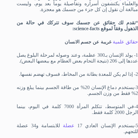
والعلماء يكتشفون أسراره وتفاصيلة يوماً بعد يوم، وليست
مبالغة أن نقول إن كل جزء من جسمك هو معجزة.
“نقدم لك حقائق عن جسمك سوف تتركك في حالة من
الذهول وفقاً لموقع science-facts:
حقائق علمية
غريبة عن جسم الانسان
1- يولد الإنسان بـ300 عظمة، وعند وصوله لمرحلة البلوغ يصل
عددها إلى 206 (نتيجة التحام بعض العظام مع ببعضها البعض).
2- إذا لم يكن للمعدة بطانة من المخاط، فسوف تهضم نفسها.
3-يستخدم دماغ الإنسان 20% من طاقة الجسم بينما يبلغ وزنه
2% فقط من وزن الجسم.
4-في المتوسط، تتكلم المرأة 7000 كلمة في اليوم، بينما
الرجل 2000 كلمة فقط.
-يستخدم الإنسان العادي 17
عضلة
للابتسامة و34 عضلة
للتجهم.