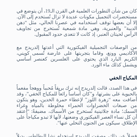
كان من شأن التطورات العلمية في القرن الـ19، أن يتوضع في
مستحضرات التجميل مكونات عديدة لا تزال تُستخدم إلى الآن.
إلا أن بعضها توقف استخدامه في عصرنا الحالي، مثل “دهن
الدببة” والعنبرية، وهي مادة شمعية تُستخرج من تجاويف
الرأس لحيتان العنبر، إذ كانت لا تتعدى حدود المقبول.
من الوصفات التجميلية الفيكتورية التي أعدتها إلدريدج مع
الأكاديمي وونغ، وقاما بتجربتها على عارضة تُسمى كويني،
الكريم البارد الذي يحتوي على الغلسرين كعنصر أساسي
ويشمل كذلك ماء الورد.
المكياج الخفي
في هذا الصدد، قالت إلدريدج إنه ترك بريقاً مُحبباً ووهجاً مفعماً
بالحيوية على بشرتها، و”كان أساساً رائعاً للمكياج الخفي”، وقد
أضافت معه “زهرة اللوز” لإعطاء حمرة الخدين، وهو يتكون
من صبغات الخضراوات الحمراء مخلوطة بالمياه وغراء
السمك؛ مادة جلاتينية تُستخرج من الأسماك، مضيفةً: “أعتقد
أن كل نساء العصر الفيكتوري وضعنها، لأنها لا تبدو مكياجاً على
الإطلاق. سيكون من الجنون التخلي عنها”.
فضلاً عن ذلك، وصفت إلدريدج استخدام نشا البطاطس بديلاً