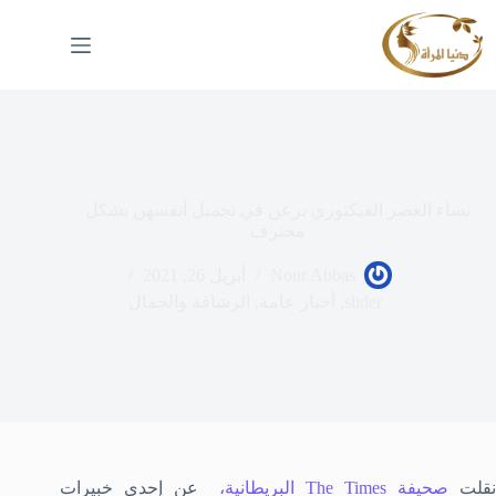
لتجاوز
لى
لمحتوى
نساء العصر الفيكتوري برعن في تجميل أنفسهن بشكل
محترف
Nour Abbas
أبريل 26, 2021
slider
,
أخبار عامة
,
الرشاقة والجمال
قلت
صحيفة The Times البريطانية،
عن إحدى خبيرات