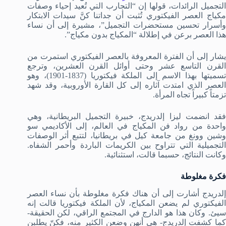
التجميل الرائدات، قولها إن “التجارب التي تُعيد إحياء وصفات
مكياج العصر الفيكتوري تُثبت أن جداتنا كنَّ سيدات الابتكار
وأسرار تحسين مستحضرات التجميل”، مشيرة إلى أن نساء
هذا العصر برعن في إطلالة “المكياج بدون مكياج”.
يشار إلى أن الفترة المعروفة بالعصر الفيكتوري استمرت من
القرن التاسع عشر وحتى أوائل القرن العشرين، وترجع
تسميتها بهذا الاسم إلى الملكة فيكتوريا (1837-1901)، وهو
العصر الذي امتدت آثاره إلى كل القارة الأوروبية، وقد شهد
تزمتاً كبيراً تجاه المرأة.
فقد انضمت ليزا إلدريدج، خبيرة التجميل البريطانية، وهي
واحدة من رواد فن المكياج في العالم، إلى الأكاديمي سو
وشين وونغ من جامعة كيل في بريطانيا، لتتبع أثر الوصفات
التجميلية التي تتراوح بين الكريمات الباردة وأحمر الشفاه.
وكانت النتائج، حسبما قالت، استثنائية.
فكرة مغلوطة
إلدريدج أشارت إلى أن هناك فكرة مغلوطة بأن نساء العصر
الفيكتوري لم يضعن المكياج، لأن الملكة فيكتوريا قالت إنه
سيئ. وكان هذا هو الدارج في المجتمع الراقي، لكن الحقيقة-
كما كشفت إلدريدج- هي أنهن وضعن الكثير منه، فكنّ يطلبن