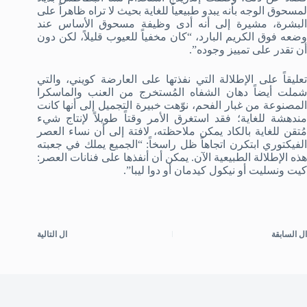
لمسحوق الوجه بأنه يبدو طبيعياً للغاية بحيث لا تراه ظاهراً على
البشرة، مشيرة إلى أنه أدى وظيفة مسحوق الأساس عند
وضعه فوق الكريم البارد، “كان مخفياً للعيوب قليلاً، لكن دون
أن تقدر على تمييز وجوده”.
تعليقاً على الإطلالة التي نفذتها على العارضة كويني، والتي
شملت أيضاً دهان الشفاه المُستخرج من العنب والماسكرا
المصنوعة من غبار الفحم، نوّهت خبيرة التجميل إلى أنها كانت
مندهشة للغاية؛ فقد استغرق الأمر وقتاً طويلاً لإنتاج شيء
مُتقن للغاية بالكاد يمكن ملاحظته، لافتة إلى أن نساء العصر
الفيكتوري ابتكرن اتجاهاً ظل راسخاً: “الجميع يملك في جعبته
هذه الإطلالة الطبيعية الآن. يمكن أن أنفذها على فنانات العصر:
كيت ونسليت أو نيكول كيدمان أو دوا ليبا”.
ال
السابقة
ال
التالية