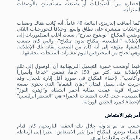
إحضاره من الصيدليات أو يصنعنه مستعيناتٍ بالوصفات
المنزلية.
كما أضافت إلدريدج، البالغة 46 عاماً، أنه كانت هناك وصفات
وإعلانات منتشرة على نطاق واسع. وخلافاً للجورجيات اللائي
وضعن المكياج “بوضوح صارخ”، سعت أغلب الفيكتوريات إلى
الإطلالة “الطبيعية، مكياج بدون مكياج”، والتي كان يصعب
كشفها، منوهة إلى أنه كان من الصعب إتقان تلك الإطلالة،
وهي تحتاج من المحترفين اليوم عشرات المنتجات لتحقيقها.
فيما أوضحت خبيرة التجميل البريطانية أن الوصول إلى تلك
الإطلالة منذ أكثر من 150 عاماً، تضمن “خدعاً وأسراراً
وأكاذيب”، لإخفاء المكياج في صورة أقل إثارة للجدل. وقد
جربت على سبيل المثال “دهان الشفاه” الذي يحتوي صبغة
حمراء قوية عملت بمثابة أحمر الشفاه و”زهرة اللوز”
الطبيعية، حيث كانت الصبغات الحمراء هي “العنصر الرئيسي”
لإعطاء حُمرة الخدين الوردية.
أمر يثير الامتعاض
حسب ما تم تداوله خلال تلك الحقبة التاريخية، كان قيام
النساء بوضع المكياج أمراً يثير الامتعاض؛ نظراً إلى ارتباطه
بالممثلات وبائعات الهوى.