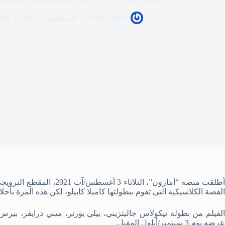
Nour Abbas
أغسطس 7, 2021
ider
أطلقت منصة “أمازون”، الثلا
القصة الكلاسيكية التي تقوم ببطولتها كاميلا كابيلو، لكن هذه المرة بأح
الفيلم من بطولة نيكولاس جاليتزيني، بيلي بورتر، ميني درايفر، بي
عرضه يوم 3 سبتمبر/أيلول المقبل.