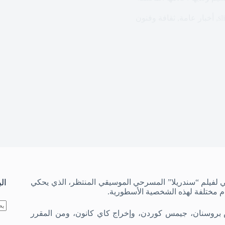
sl
,
أخبار عامة
,
ثقافة وفنون
ثاء 3 أغسطس/آب 2021، المقطع الترويجي لفيلم “سندريلا” المسرحي الموسيقي المنتظر، الذي يحكي
ال
لام مختلفة لهذه الشخصية الأسطورية.
رس بروسنان، جيمس كوردن، وإخراج كاي كانون، ومن المقرر
لا