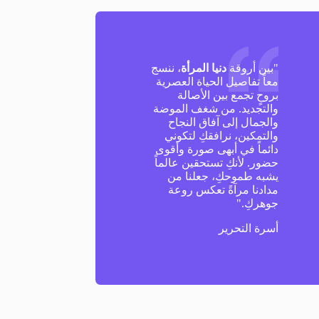
"بين أروقة
دنيا المرأة
، ننسج
معاً تفاصيل الحياة العصرية
بروحٍ تجمع بين الأصالة
والتجديد. من شغف الموضة
والجمال إلى آفاق النجاح
والتمكين، نرافقكِ لتكوني
دائماً في أبهى صورة وأقوى
حضور. لأنكِ تستحقين عالماً
يشبه طموحكِ، جعلنا من
مدادنا مرآةً تعكس روعة
جوهركِ."
أسرة التحرير