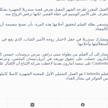
العمل المقرر طرحه الشهر المقبل يعرض قصة سندريلا الشهيرة بشكل 
تتعرف على الأمير الوسيم في حفلة القصر، لكنها ترفض الزواج منه.
وتسعى بطلة الفيلم لتحقيق أحلامها هذه المرة، بأن تصبح مصممة أزيا
كالمعتاد.
وتشارك سندريلا في حفل لاختيار زوجة الأمير الشاب، الذي يقع في ح
استقلاليتها وأحلامها.
يشار إلى أن الفيلم من بطولة ميني درايفر، بيرس بروسنان، جيمس ك
أمازون حصلت على حقوق توزيعه في أبريل/نيسان الماضي، وعرضه 
Cinderella على منصة أمازون بعدما لاحظت شركة الإنتاج أن الإقبال على دور العرض لم يعد لمستويات ما قبل الوباء.
فيلم Cinderella هو العمل التمثيلي الأول للمغنية الشهيرة كامي
من الجوائز في مجال الغناء.