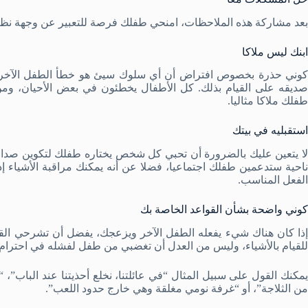
بعد مشاركة هذه الملاحظات، امنحي طفلك فرصة للتعبير عن وجهة نظر
ابنك ليس ملاكا
كوني حذرة بخصوص افتراض أن أي سلوك سيئ هو خطأ الطفل الآخر ف
صديقه على القيام بذلك. كل الأطفال يخطئون في بعض الأحيان، ومن ا
طفلك ملاكا مثاليا.
استقبليه في بيتك
لا يتعين عليك بالضرورة أن تحبي كل شخص يختاره طفلك لتكوين صداقة
ناحية ستدعمين طفلك اجتماعيا، فضلا عن أنه يمكنك مراقبة الأشياء 
الفعل المناسب.
كوني واضحة بشأن القواعد الخاصة بك
إذا كان هناك شيء يفعله الطفل الآخر ويزعجك، يفضل أن تشرحي القواع
للقيام بالأشياء، وليس من العدل أن تغضبي من طفل لفشله في احترام 
يمكنك القول على سبيل المثال “في عائلتنا، نخلع أحذيتنا عند الباب
من الثلاجة”، أو “غرفة نومي مغلقة وهي خارج حدود اللعب”.