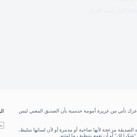
slid
,
أخبار عامة
,
لأنك أم
رك تأتي من غريزة أمومة حدسية بأن الصديق المعني ليس
ال
الصديقة مزعجة لأنها صاخبة أو مدمرة أو لأن لسانها سليط،
لا
 “شكرا لك” أو أن تقوم بتنظيف ما لوثته.