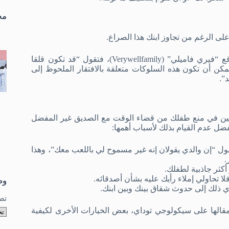
تو
نتا
مخ
لى الرغم من تجاوز ابنك هذا الصراع.
تشرح نيكول بوركينز، الحاصلة على الدكتوراه والطبيبة النفسية، لموقع “فيري فاميلي” (Verywellfamily)، فتقول “قد تكون قلقا
كن أن تكون هذه السلوكات متعلقة بالافتقار الملحوظ إلى
”.
 ترغبين في منع طفلك من قضاء الوقت مع الصديق غير المفضل
ول “إن والدي يقولان إنه غير مسموح لي باللعب معك”، وهذا
.
أكثر جاذبية لطفلك.
ا تحاولي إملاء رأيك عليه بشأن أصدقائه.
وص
ي ذلك إلى حدوث شقاق بينك وبين ابنك.
تص
 مقالها على سيكولوجي توداي، بعض الخيارات الأخرى لكيفية