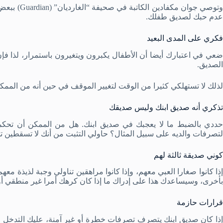
وتوصي جوان م
عدم حبك لصديق طفلك.
فكري على المدى البعيد
ضعي في اعتبارك أيضا أن الأطفال يكبرون ويتغيرون باستمرار، لذا ف
الصديق.
لذلك لا تستهلكي كثيرا من الوقت لتغيير الموقف في حين أنه من الممك
تذكري أنه صديق ابنك وليس صديقك
حددي بالضبط ما لا يعجبك في صديق ابنك. هل من الممكن أن تحك
لتصرفات والديه على سبيل المثال؟ حاولي التثبت من أنك لا تسقطين 
كوني صديقة ثالثة لهم
إذا كانوا صغارا العبي معهم، وإذا كانوا مراهقين تناولي وجبة لذيذة 
بأخرى، وسيساعدك هذا على إدراك ما إذا كان كرهك أمرا غير منطقي أو
قرارات حازمة
إذا كان صديق ابنك يتصرف تصرفات خطرة أو غير آمنة، عليك التدخل