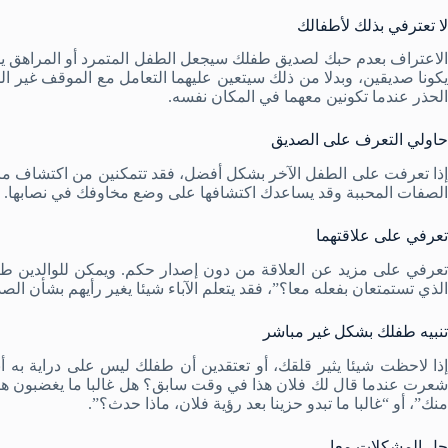
لا تعترفي بذلك لأطفالك
الاعتراف بعدم حبك لصديق طفلك سيجعل الطفل المتمرد أو المراهق يس
يكونا صديقين، وبدلا من ذلك سيتعين عليهما التعامل مع الموقف غير ا
الحذر عندما تكونين معهما في المكان نفسه.
حاولي التعرف على الصديق
إذا تعرفت على الطفل الآخر بشكل أفضل، فقد تتمكنين من اكتشاف ما 
الصفات المحببة وقد يساعدك اكتشافها على وضع مخاوفك في نصابها.
تعرفي على علاقتهما
تعرفي على مزيد عن العلاقة من دون إصدار حكم. ويمكن للوالدين طر
الذي تستمتعان بفعله معا؟”، فقد يتعلم الآباء شيئا يغير رأيهم بشأن الص
تنبيه طفلك بشكل غير مباشر
إذا لاحظت شيئا يثير قلقك، أو تعتقدين أن طفلك ليس على دراية به 
شعرت عندما قال لك فلان هذا في وقت سابق؟ هل غالبا ما يغضبون هكذ
منك”، أو “غالبا ما تبدو حزينا بعد رؤية فلان، ماذا حدث؟”.
حل المشكلات معا