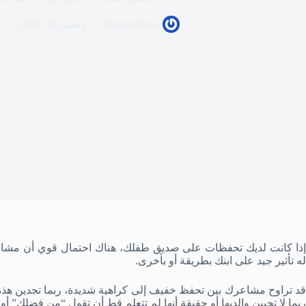
Nour Abbas
نوفمبر 18, 2021
er
إذا كانت لديك تحفظات على صديق طفلك، هناك احتمال قوي أن مشاع
له تأثير جيد على ابنك بطريقة أو بأخرى.
قد تراوح مشاعرك بين تحفظ خفيف إلى كراهية شديدة، ربما تجدين هذه 
ربما لا تحبين والديها أو حقيقة أنها لم تتعلم قط أن تقول “من فضلك” أو