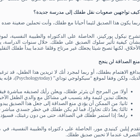
كيف تواجهين صعوبات نقل طفلك إلى مدرسة جديدة؟
ربما يكون هذا الصديق لئيما أحيانا مع طفلك، وأنت تحملين ضغينة ضده ع
بشأن كيفية تأثير سلوك الصديق على طفلك. خلال سنوات الدراسة، يم
الأخلاق، لكنها تصبح شيئا يجعلك غير مرتاح وقلقا عندما يبدأ طفلك التقليد
منع الصداقة لن ينجح
بدافع الاهتمام بطفلك، أو ربما لمجرد أنك لا تريدين هذا الطفل، قد
لديك، ولكن وفقا لموقع “سيكولوجي توداي” (Psychologytoday)، فإنه يفضل عدم القيام بذلك لأسباب أهمها:
أولا: من المرجح أن يثرثر طفلك، ويعلن رأيك لصديقه مباشرة فيق
يجعلك تبدين لئيمة وقد يتسبب في مشاكل مع والدي الطفل الآخر
ثانيا: من الممكن أن يؤدي منع الصداقة إلى جعل هذا الصديق يبدو 
ثالثا: يعدّ ذلك تجاوزًا، فما لم يكن طفلك في خطر جسدي مباشر فل
رابعا: إذا استمر طفلك في الصداقة، حتى من دون رغبتك، فسيؤد
تقدم إيلين كينيدي مور، الحاصلة على دكتوراه والطبيبة النفسية، في
التصرف عندما لا تحبين صديق طفلك.