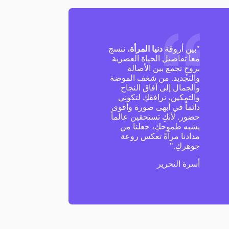
"بين أروقة
دنيا المرأة
، ننسج
معاً تفاصيل الحياة العصرية
بروحٍ تجمع بين الأصالة
والتجديد. من شغف الموضة
والجمال إلى آفاق النجاح
والتمكين، نرافقكِ لتكوني
دائماً في أبهى صورة وأقوى
حضور. لأنكِ تستحقين عالماً
يشبه طموحكِ، جعلنا من
مدادنا مرآةً تعكس روعة
جوهركِ."
أسرة التحرير