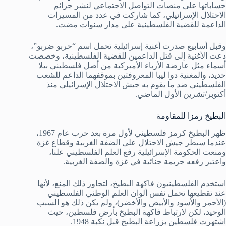
حساباتها على منصات التواصل الاجتماعي لنشر جرائم
الاحتلال الإسرائيلي، كما شاركت في عدد من المسيرات
الداعمة للقضية الفلسطينية على مدار سنوات مضت.
وقبل أسابيع صدرت أغنية إسرائيلية تحمل اسم “حربو ضربو”،
دعت الأغنية إلى قتل الداعمين للقضية الفلسطينية، وخصصت
أسماء مثل عارضة الأزياء الأميركية من أصل فلسطيني بيلا
حديد، والمغنية دوا ليبا المعروفتين بموقفهما الداعم للشعب
الفلسطيني ضد ما يقوم به جيش الاحتلال الإسرائيلي منذ
أكتوبر/تشرين الأول الماضي.
البطيخ رمزا للمقاومة
ظهر البطيخ كرمز فلسطيني لأول مرة بعد حرب عام 1967،
عندما سيطر جيش الاحتلال على الضفة الغربية وقطاع غزة
ومنعت الحكومة الإسرائيلية رفع العلم الفلسطيني علنا،
واعتبر رفعه جريمة جنائية في غزة والضفة الغربية.
استخدم الفلسطينيون فاكهة البطيخ، لتجاوز ذلك المنع، لأنها
عند تقطيعها تحمل نفس ألوان العلم الوطني الفلسطيني
(الأحمر والأسود والأبيض والأخضر)، ولم يكن ذلك هو السبب
الوحيد، لكن لارتباط فاكهة البطيخ بأرض فلسطين، حيث
اشتهرت فلسطين بزراعة البطيخ قبل نكبة 1948.