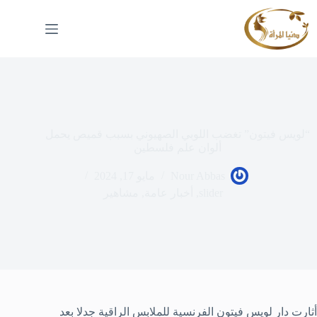
لتجاوز
لى
لمحتوى
“لويس فيتون” تغضب اللوبي الصهيوني بسبب قميص يحمل
ألوان علم فلسطين
Nour Abbas
مايو 17, 2024
slider
,
أخبار عامة
,
مشاهير
أثارت دار لويس فيتون الفرنسية للملابس الراقية جدلا بعد