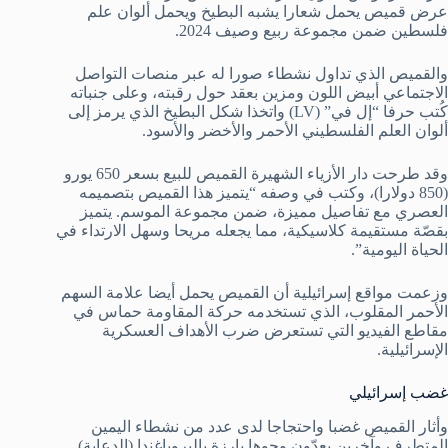
عرض قميص يحمل شعارا يشبه البطيخ ويحمل ألوان علم
فلسطين ضمن مجموعة ربيع وصيف 2024.
والقميص الذي تداول نشطاء صورا له عبر منصات التواصل
الاجتماعي أبيض اللون ومزين بعقد حول رقبته، وعلى جنباته
كُتب حرفا “إل في” (LV) واتخذا شكل البطيخ الذي يرمز إلى
ألوان العلم الفلسطيني الأحمر والأخضر والأسود.
وقد طرحت دار الأزياء الشهيرة القميص للبيع بسعر 650 يورو
(850 دولارا)، وكتب في وصفه “يتميز هذا القميص بتصميمه
العصري مع تفاصيل مميزة، ضمن مجموعة الموسم. يتميز
بقصّة مستقيمة كلاسيكية، مما يجعله مريحا وسهل الارتداء في
الحياة اليومية”.
وزعمت مواقع إسرائيلية أن القميص يحمل أيضا علامة السهم
الأحمر المقلوب، الذي تستخدمه حركة المقاومة حماس في
مقاطع الفيديو التي تستعرض ضرب الأهداف العسكرية
الإسرائيلية.
غضب إسرائيلي
وأثار القميص غضبا واحتجاجا لدى عدد من نشطاء اليمين
المتطرف وآخرين يعدّون وجوها بارزة بالبروباغندا (الدعاية)