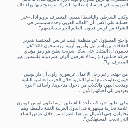
الصهيونية في فرنسا، إذ طالبوا الشركة بتوضيح نيتها وراء ذلك.
وكتب الشرطي والناشط اليميني المتطرف برونو أتال -عبر
حسابه على إكس- أن “العالم العربي وحده سيستمر في
الشراء من لويس فيتون، العالم الحر سيقاطعهم”.
واحتج المسؤول عن منظمة إلينت فرانس المختصة بتعزيز
العلاقات بين إسرائيل وأوروبا أرييه بن سمحون قائلا “هل
تعلمون أن المثلث على شكل شريحة بطيخ هو رمز مؤيدي
حركة حماس (..) ربما لا تعرفون ألوان علم دولة فلسطين غير
المعترف بها”.
من جهته، زعم رجل الأعمال غريغوري زاوي أن دار لويس
فيتون تعاونت مع ألمانيا النازية خلال الحرب العالمية الثانية
ومنعت اليهود والكلاب من دخول متاجرها، وأضاف “اليوم
يعودون إلى أحبائهم الأول”.
وفي تعليق آخر، كتب أحد الناشطين “ربما تكون لويس فويتون
علامة تجارية مشهورة في الدول العربية الغنية بالنفط، وهم
يحاولون جني الأموال من هذا الصراع من خلال عرض السلع
التي تجذب المستهلكين”.