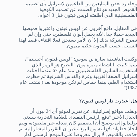
وجاء رد بعض المتابعين من الداعمين لإسرائيل بأن تصميم
القميص الجديد هو نتاج الصمت عن تصميم الكوفية
الفلسطينية الذي أطلقته لويس فيتون قبل 3 أعوام.
في المقابل، دافع آخرون عن لويس فيتون واعتبروا قميصها
الجديد جميلا جدا، لأنه يحمل ألوان فلسطين، حتى وإن لم
تصرح الشركة بذلك إلا أن الأمر يستحق فعلا اقتناءه فقط لهذا
السبب، حسب المدون حكيم ميمون.
وكتبت الناشطة سارة بن سوس: “لويس فيتون، أحسنتم”،
بينما كتبت الناشطة منيرة مون “البطيخ هو الرمز الذي
استخدمه الفنانون الفلسطينيون منذ عام 67 عندما احتلت
إسرائيل الضفة الغربية وغزة والقدس الشرقية ثم حظرت
استخدام العلم، بينما حماس لم تكن موجودة بعد (أنشئت عام
1987)”.
هل اعتذرت دار لويس فيتون؟
ونقلت مواقع إسرائيلية، عن تقرير لموقع آي 24 نيوز، أن
الجدل الأخير “دفع الرئيس التنفيذي للعلامة التجارية سيدني
توليدانو إلى توضيح أن التصميم كان صدفة غير مقصودة، ويتم
اتخاذ خطوات لإزالته من البيع”، غير أن التقرير المشار إليه تم
حذفه، والقميص لا يزال معروضا على الموقع الرسمي لدار