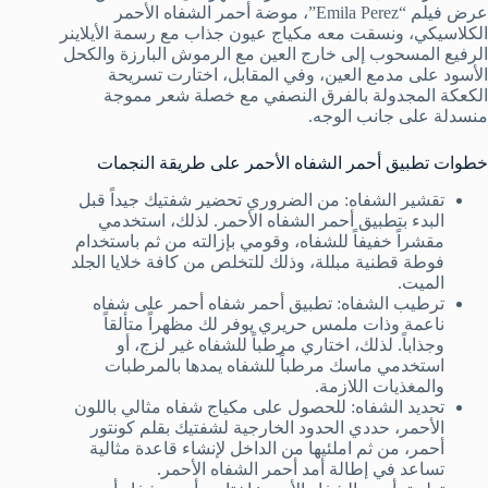
عرض فيلم “Emila Perez”، موضة أحمر الشفاه الأحمر
الكلاسيكي، ونسقت معه مكياج عيون جذاب مع رسمة الأيلاينر
الرفيع المسحوب إلى خارج العين مع الرموش البارزة والكحل
الأسود على مدمع العين، وفي المقابل، اختارت تسريحة
الكعكة المجدولة بالفرق النصفي مع خصلة شعر مموجة
منسدلة على جانب الوجه.
خطوات تطبيق أحمر الشفاه الأحمر على طريقة النجمات
تقشير الشفاه: من الضروري تحضير شفتيك جيداً قبل
البدء بتطبيق أحمر الشفاه الأحمر. لذلك، استخدمي
مقشراً خفيفاً للشفاه، وقومي بإزالته من ثم باستخدام
فوطة قطنية مبللة، وذلك للتخلص من كافة خلايا الجلد
الميت.
ترطيب الشفاه: تطبيق أحمر شفاه أحمر على شفاه
ناعمة وذات ملمس حريري يوفر لك مظهراً متألقاً
وجذاباً. لذلك، اختاري مرطباً للشفاه غير لزج، أو
استخدمي ماسك مرطباً للشفاه يمدها بالمرطبات
والمغذيات اللازمة.
تحديد الشفاه: للحصول على مكياج شفاه مثالي باللون
الأحمر، حددي الحدود الخارجية لشفتيك بقلم كونتور
أحمر، من ثم املئيها من الداخل لإنشاء قاعدة مثالية
تساعد في إطالة أمد أحمر الشفاه الأحمر.