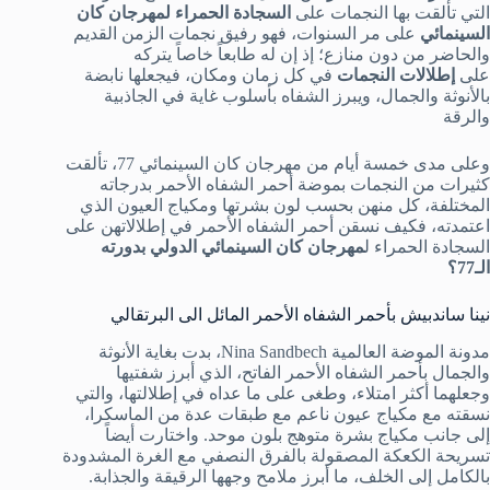
التي تألقت بها النجمات على
السجادة الحمراء لمهرجان كان
السينمائي
على مر السنوات، فهو رفيق نجمات الزمن القديم
والحاضر من دون منازع؛ إذ إن له طابعاً خاصاً يتركه
على
إطلالات النجمات
في كل زمان ومكان، فيجعلها نابضة
بالأنوثة والجمال، ويبرز الشفاه بأسلوب غاية في الجاذبية
والرقة
وعلى مدى خمسة أيام من مهرجان كان السينمائي 77، تألقت
كثيرات من النجمات بموضة أحمر الشفاه الأحمر بدرجاته
المختلفة، كل منهن بحسب لون بشرتها ومكياج العيون الذي
اعتمدته، فكيف نسقن أحمر الشفاه الأحمر في إطلالاتهن على
السجادة الحمراء ل
مهرجان كان السينمائي الدولي بدورته
الـ77؟
نينا ساندبيش بأحمر الشفاه الأحمر المائل الى البرتقالي
مدونة الموضة العالمية Nina Sandbech، بدت بغاية الأنوثة
والجمال بأحمر الشفاه الأحمر الفاتح، الذي أبرز شفتيها
وجعلهما أكثر امتلاء، وطغى على ما عداه في إطلالتها، والتي
نسقته مع مكياج عيون ناعم مع طبقات عدة من الماسكرا،
إلى جانب مكياج بشرة متوهج بلون موحد. واختارت أيضاً
تسريحة الكعكة المصقولة بالفرق النصفي مع الغرة المشدودة
بالكامل إلى الخلف، ما أبرز ملامح وجهها الرقيقة والجذابة.