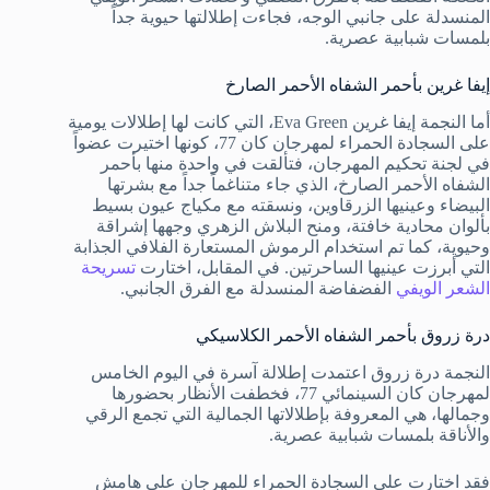
المنسدلة على جانبي الوجه، فجاءت إطلالتها حيوية جداً
بلمسات شبابية عصرية.
إيفا غرين بأحمر الشفاه الأحمر الصارخ
أما النجمة إيفا غرين Eva Green، التي كانت لها إطلالات يومية
على السجادة الحمراء لمهرجان كان 77، كونها اختيرت عضواً
في لجنة تحكيم المهرجان، فتألقت في واحدة منها بأحمر
الشفاه الأحمر الصارخ، الذي جاء متناغماً جداً مع بشرتها
البيضاء وعينيها الزرقاوين، ونسقته مع مكياج عيون بسيط
بألوان محادية خافتة، ومنح البلاش الزهري وجهها إشراقة
وحيوية، كما تم استخدام الرموش المستعارة الفلافي الجذابة
التي أبرزت عينيها الساحرتين. في المقابل، اختارت
تسريحة
الشعر الويفي
الفضفاضة المنسدلة مع الفرق الجانبي.
درة زروق بأحمر الشفاه الأحمر الكلاسيكي
النجمة درة زروق اعتمدت إطلالة آسرة في اليوم الخامس
لمهرجان كان السينمائي 77، فخطفت الأنظار بحضورها
وجمالها، هي المعروفة بإطلالاتها الجمالية التي تجمع الرقي
والأناقة بلمسات شبابية عصرية.
فقد اختارت على السجادة الحمراء للمهرجان على هامش