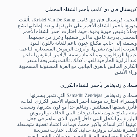
كريستال فان دي كامب بأحمر الشفاه المخملي
النجمة كريستال فان دي كامب Kristel Van De Kamp، تألقت
بدورها بأحمر الشفاه الأحمر على طريقتها، وبدت إطلالتها تشع
جمالاً وتنبض حيوية وقوة؛ حيث اختارت أحمر الشفاه الأحمر
المخملي بدرجة غامق، ما أبرز شفتيها وعزز من حجمهما،
ونسقته إلى جانب مكياج عيون ناعم للغاية باللون النيود
القريب إلى لون بشرتها، وأبرزت الرموش المستعارة الناعمة
عينيها الزرقاوين، وتم اعتماد رسمة الأيلاينر المقوس الناعم
عند الزاوية الخارجية للعين. كذلك، تألقت بتسريحة الشعر
الكاري المالس بالفرق الجانبي مع الغرة المصقولة المسحوبة
وراء الأذنين.
سمادي زنديخاس بأحمر الشفاه الكرزي
سمادي زنديخاس Samadhi Zendejas التي تتميز ببشرتها
السمراء، اختارت موضة أحمر الشفاه الأحمر الكرزي المات،
فأبرز شفتيها الممتلئتين، وتناغم جداً مع لون بشرتها، ونسقت
معه مكياج عيون ناعماً بدرجات البني الخافتة والرموش
البارزة مع الكحل البني داخل العين، الذي ساهم في جعل
عينيها أكثر اتساعاً وأكبر حجماً، فيما تم اعتماد تغطية متوسطة
للبشرة بنغمات برونزية جذابة. كذلك، اختارت تسريحة
الكعكة الفضفاضة بالفرق النصفي وخصلات الشعر الويفي