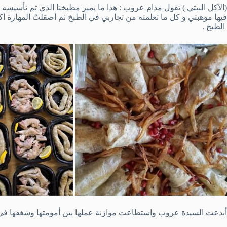
(الأكل البيتي ) تقول مدام عروب : هذا ما يميز مطبخنا الذي تم تأسي
فيها موهبتي و كل ما تعلمته من تجاربي في الطبخ ثم أصقلتُ المهارة
الطبخ .
أبدعت السيدة عروب واستطاعت موازنة عملها بين أمومتها وشغفها ف