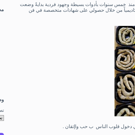
تو
سه منذ خمس سنوات بأدوات بسيطة وجهود فردية بدايةً وضعت
نتا
مخ
 أكاديمياً من خلال حصولي على شهادات متخصصة في فن
وص
تص
ي دخول قلوب الناس ب حب واإتقان .