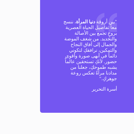
"بين أروقة
دنيا المرأة
، ننسج
معاً تفاصيل الحياة العصرية
بروحٍ تجمع بين الأصالة
والتجديد. من شغف الموضة
والجمال إلى آفاق النجاح
والتمكين، نرافقكِ لتكوني
دائماً في أبهى صورة وأقوى
حضور. لأنكِ تستحقين عالماً
يشبه طموحكِ، جعلنا من
مدادنا مرآةً تعكس روعة
جوهركِ."
أسرة التحرير