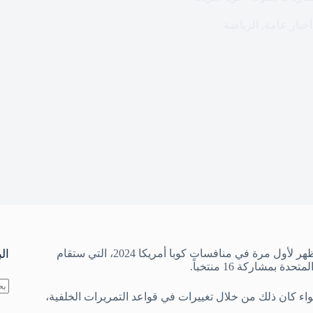
أخبار عامة
,
الرياضة
أكّد اتحاد أمريكا الجنوبية لكرة القدم (كونميبول) أن البطاقة الوردية ستظهر لأول مرة في منافسات كوبا أمريكا 2024، التي ستقام
ال
واء كان ذلك من خلال تغييرات في قواعد التمريرات الخلفية،
لا