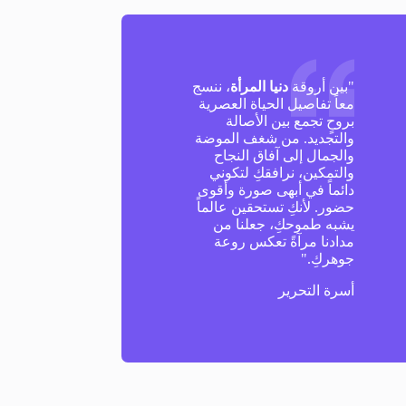
"بين أروقة
دنيا المرأة
، ننسج
معاً تفاصيل الحياة العصرية
بروحٍ تجمع بين الأصالة
والتجديد. من شغف الموضة
والجمال إلى آفاق النجاح
والتمكين، نرافقكِ لتكوني
دائماً في أبهى صورة وأقوى
حضور. لأنكِ تستحقين عالماً
يشبه طموحكِ، جعلنا من
مدادنا مرآةً تعكس روعة
جوهركِ."
أسرة التحرير