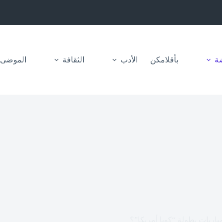
ضة
بأقلامكن
الأدب
الثقافة
الموضى
اريات بطولة “كوبا أمريكا”؟