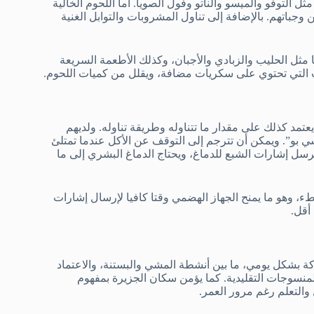
 التوفو والميسو والناتو وفول الصويا. أما اللحوم الخالية
والأسماك فيتناولونها بكميات صغيرة ومعتدلة لا تتجاوز 2% من وجباتهم. بالإضافة إلى تناول المشروبات والتوابل الغنية
ها مثل الحليب والزبادي والأجبان، وكذلك الأطعمة السريعة
بات التي تحتوي على سكريات مضافة، ويقلل من كميات اللحوم.
عتمد كذلك على مقدار ما تتناوله وطريقة تناوله. ولديهم
ي بو”. ويمكن أن تترجم إلى التوقف عن الأكل عندما تمتلئ
 التي ترسل إشارات الشبع للدماغ، ويحتاج الدماغ البشري إلى ما
ء، وهو ما يمنح الجهاز الهضمي وقتا كافيا لإرسال إشارات
 أقل.
ة بشكل يومي، ما بين أنشطة المشي والبستنة، والاعتماد
لمنسوجات التقليدية. كما يؤمن سكان الجزيرة بمفهوم
 والتعلم رغم مرور العمر.