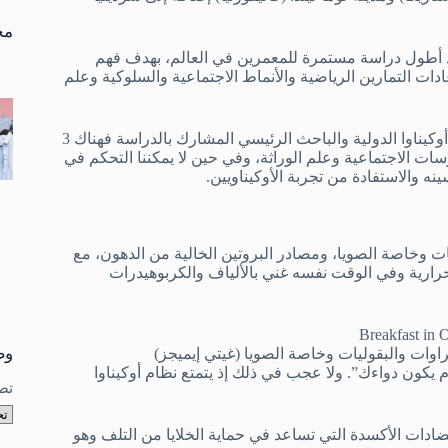
تو
نتا
مخ
اسة أوكيناوا المئوية “أو سي إس” (OCS) والتي تعد أطول دراسة مستمرة للمعمرين في العالم، بهدف فهم
ات التمارين الرياضية والأنماط الاجتماعية والسلوكية وعلم
وطبقا لـ”كريج ويلكوكس” أستاذ الصحة العامة وعلم الشيخوخة جامعة أوكيناوا الدولية والباحث الرئيسي المشارك بالدراسة فهناك 3
ات الاجتماعية وعلم الوراثة، وفي حين لا يمكننا التحكم في
ينه والاستفادة من تجربة الأوكيناويين.
ات وخاصة الصويا، ومصادر البروتين الخالية من الدهون، مع
رارية وفي الوقت نفسه غني بالألياف والكربوهيدرات
وص
راوات والبقوليات وخاصة الصويا (غيتي إيميجز)
يكون دواءك”. ولا عجب في ذلك إذ يتمتع نظام أوكيناوا
تص
ضادات الأكسدة التي تساعد في حماية الخلايا من التلف وهو