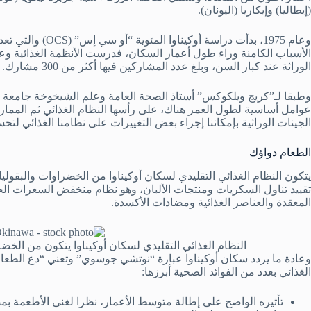
(إيطاليا) وإيكاريا (اليونان).
وعام 1975، بدأت در
الأسباب الكامنة وراء طول أعمار السكان، فدرست الأنظمة الغذائية وعاد
الوراثة عند كبار السن، وبلغ عدد المشاركين فيها أكثر من 300 مشارك.
عوامل أساسية لطول العمر هناك، على رأسها النظام الغذائي ثم الممارس
الجينات الوراثية بإمكاننا إجراء بعض التغييرات على نظامنا الغذائي لتحس
الطعام دواؤك
يتكون النظام الغذائي التقليدي لسكان أوكيناوا من الخضراوات والبقولي
تقييد تناول السكريات ومنتجات الألبان، وهو نظام منخفض السعرات الح
المعقدة والعناصر الغذائية ومضادات الأكسدة.
النظام الغذائي التقليدي لسكان أوكيناوا يتكون من الخض
وعادة ما يردد سكان أوكيناوا عبارة “نوتشي جوسوي” وتعني “دع الطعام 
الغذائي بعدد من الفوائد الصحية أبرزها:
تأثيره الواضح على إطالة متوسط الأعمار، نظرا لغنى الأطعمة بم