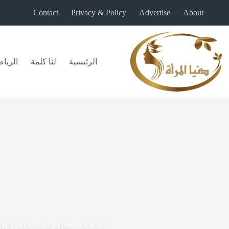
لتجاوز
Contact
Privacy & Policy
Advertise
About
لى
لمحتوى
الرئيسية
لنا كلمة
الريا
أوكيناوا… نظام غذائي ياباني لإطا