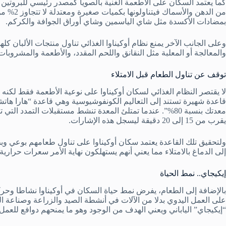
كما يعتمد السكان على الأطعمة الغنية بالصويا كمصدر رئيسي للبروتين مثل
من الدهن 
بمضادات الأكسدة مثل شاي الياسمين وشاي أوراق الجوافة والكركم.
وعلى الجانب الآخر يمنع نظام أوكيناوا الغذائي تناول منتجات الألبان كل
والمعالجة أو المعلبة مثل النقانق واللحم المقدد، والأطعمة والمشرو
توقف عن تناول الطعام قبل الامتلاء
لا يقتصر النظام الغذائي لسكان أوكيناوا على نوعية الأطعمة فقط لكنه ي
قاعدة شهيرة تستند إلى التعاليم الكونفوشيوسية وهي قاعدة “هارا هاتش
معدتك بنسبة 80%”. عندما تمتلئ المعدة تنشط مستقبلات التمدد
يقرب من 15 إلى 20 دقيقة ليسجل هذه الإشارات.
ولتحقيق تلك القاعدة يعتمد سكان أوكيناوا على تناول طعامهم بوعي وبط
إلى الدماغ بالامتلاء مما يعني أنهم يستهلكون نهاية الأمر سعرات حرارية
إيكيجاي.. نمط الحياة
بالإضافة إلى الطعام، يفرض نمط حياة السكان في أوكيناوا نشاطا وحرك
على العمل اليدوي بدلا من الآلات في أنشطة الصيد والزراعة وصناعة ا
“إيكيجاي” الياباني ويعني الهدف من الوجود وهو ما يمنحهم دوافع للعمل