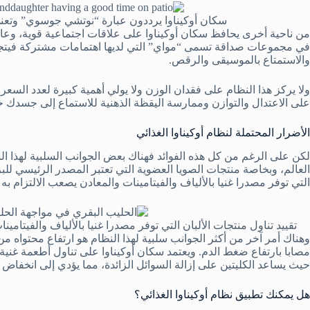
سكان أوكيناوا يرددون عبارة “نوتشي جوسوي” وتعني
من ناحية أخرى يحافظ سكان أوكيناوا على علاقات اجتماعية قوية، وعادة 
في مجموعات صداقة تسمى “مواي” التي لديها اهتمامات مشتركة فيتجم
والاستمتاع بالموسيقى والرقص.
ولا يركز هذا النظام على فقدان الوزن ولا يولي أهمية كبيرة لعدد السعرا
على الاعتدال والتوازن وممارسة اليقظة الذهنية للاستماع إلى جسدك خل
الأضرار المحتملة لنظام أوكيناوا الغذائي
لكن على الرغم من كل هذه الفوائد فهناك بعض الجوانب السلبية لهذا النظ
العالم، وبخاصة منتجات الصويا العضوية التي تعتبر المصدر الرئيسي للبرو
التي توفر مصدرا غنيا بالألياف والفيتامينات والمعادن يصعب الالتزام به 
تقييد تناول منتجات الألبان التي توفر مصدرا غنيا بالألياف والفيتامي
وهناك أمر آخر من أكثر الجوانب سلبية لهذا النظام هو ارتفاع محتواه م
مصابا بارتفاع ضغط الدم. ويعتمد سكان أوكيناوا على تناول أطعمة غنية ب
حيث يساعد الكليتين على إزالة السوائل الزائدة، مما يؤدي إلى انخفاض
هل يمكنك تطبيق نظام أوكيناوا الغذائي؟