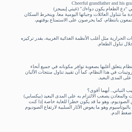
 “دع الطعام يكون دواءك” (غيتي إيميجز)
ما تتناول العائلات وجباتها اليومية معا. وينخرط السكان
عون بانتظام، كما يحرصون على الاستمتاع بوقتهم،
ت الحرارية مثل أغلب الأنظمة الغذائية الغربية، بقدر تركيزه
ال تناول الطعام.
ام يتعلق أغلبها بصعوبة توافر مكوناته في جميع أنحاء
تينات في هذا النظام، كما أن تقييد تناول منتجات الألبان
على المدى البعيد.
نات والمعادن يصعب الالتزام به على المدى البعيد (بيكسابي)
ن الصوديوم، وهو ما قد يكون خطرا للغاية خاصة إذا كنت
البوتاسيوم وهو ما يعوض الآثار السلبية لارتفاع الصوديوم
 ضغط الدم.