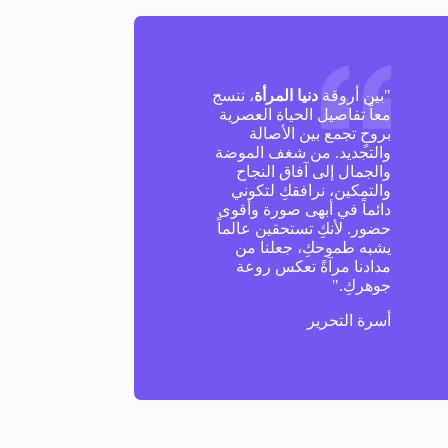
"بين أروقة
دنيا المرأة
، ننسج
معاً تفاصيل الحياة العصرية
بروحٍ تجمع بين الأصالة
والتجديد. من شغف الموضة
والجمال إلى آفاق النجاح
والتمكين، نرافقكِ لتكوني
دائماً في أبهى صورة وأقوى
حضور. لأنكِ تستحقين عالماً
يشبه طموحكِ، جعلنا من
مدادنا مرآةً تعكس روعة
جوهركِ."
أسرة التحرير