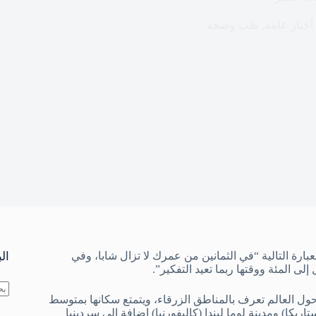
أخبار عامة
,
طب وصحة
بارة التالية “في الثمانين من عمرك لا تزال شابا، وفي
ال
لى المئة ووقتها ربما تعيد التفكير”.
اق هذه العبارة إذا عرفنا أن أوكيناوا واحدة من 5 أماكن حول العالم تعرف بالمناطق الزرقاء، ويتمتع سكانها بمتوسط
لا
يكا) ومدينة لوما ليندا (كاليفورنيا) إضافة إلى سردينيا