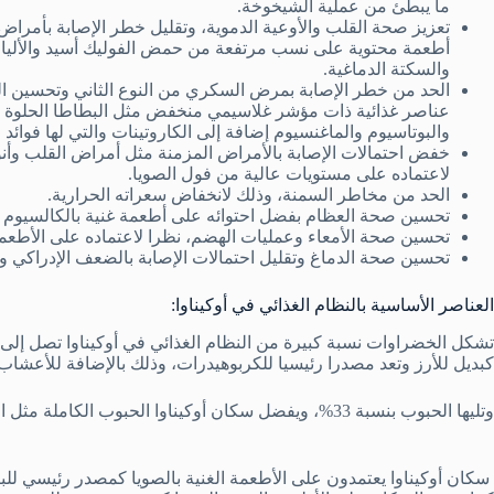
ما يبطئ من عملية الشيخوخة.
تعزيز صحة القلب والأوعية الدموية، وتقليل خطر الإصابة بأمراض
أطعمة محتوية على نسب مرتفعة من حمض الفوليك أسيد والألياف، 
والسكتة الدماغية.
الحد من خطر الإصابة بمرض السكري من النوع الثاني وتحسين ا
عناصر غذائية ذات مؤشر غلاسيمي منخفض مثل البطاطا الحلوة الت
والبوتاسيوم والماغنسيوم إضافة إلى الكاروتينات والتي لها فوائد 
خفض احتمالات الإصابة بالأمراض المزمنة مثل أمراض القلب وأن
لاعتماده على مستويات عالية من فول الصويا.
الحد من مخاطر السمنة، وذلك لانخفاض سعراته الحرارية.
تحسين صحة العظام بفضل احتوائه على أطعمة غنية بالكالسيوم م
تحسين صحة الأمعاء وعمليات الهضم، نظرا لاعتماده على الأطعمة ا
تحسين صحة الدماغ وتقليل احتمالات الإصابة بالضعف الإدراكي و
العناصر الأساسية بالنظام الغذائي في أوكيناوا:
كبديل للأرز وتعد مصدرا رئيسيا للكربوهيدرات، وذلك بالإضافة للأعشاب ا
وتليها الحبوب بنسبة 33%، ويفضل سكان أوكيناوا الحبوب الكاملة مثل القمح والأرز الأسمر، ويتجنبون الحبوب المكررة أو المعالجة.
سكان أوكيناوا يعتمدون على الأطعمة الغنية بالصويا كمصدر رئيسي للبرو