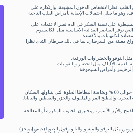
 القلب، نظرا لانخفاض الدهون المشبعة، وارتكازه على
وهو ما يقلل احتمالات الإصابة بأمراض القلب التاجية
لسيطرة على نسبة السكر في الدم نظرا لاعتماده على
ي توفر العناصر الغذائية الأساسية مثل الكالسيوم
مضادة للالتهابات والأكسدة.
واع معينة من السرطان، بما في ذلك سرطان الثدي نظرا
ثل التوفو والخضراوات الورقية.
لغنية بالألياف مثل الخضار والبقوليات.
ألزهايمر وأمراض الشيخوخة.
تشكل الخضراوات نسبة كبيرة من النظام الغذائي في أوكيناوا تصل إلى حوالي 60 % وبخاصة البطاطا الحلوة التي يتناولها السكان
لبحرية والبطيخ المر والملفوف والجزر واليقطين والبابايا.
تين مثل التوفو والميسو والناتو وفول الصويا (غيتي إيميجز)