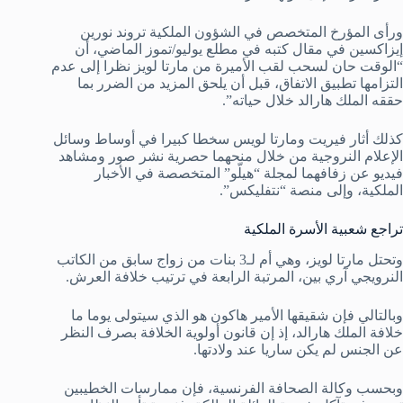
ورأى المؤرخ المتخصص في الشؤون الملكية تروند نورين
إيزاكسين في مقال كتبه في مطلع يوليو/تموز الماضي، أن
“الوقت حان لسحب لقب الأميرة من مارتا لويز نظرا إلى عدم
التزامها تطبيق الاتفاق، قبل أن يلحق المزيد من الضرر بما
حققه الملك هارالد خلال حياته”.
كذلك أثار فيريت ومارتا لويس سخطا كبيرا في أوساط وسائل
الإعلام النروجية من خلال منحهما حصرية نشر صور ومشاهد
فيديو عن زفافهما لمجلة “هيلّو” المتخصصة في الأخبار
الملكية، وإلى منصة “نتفليكس”.
تراجع شعبية الأسرة الملكية
وتحتل مارتا لويز، وهي أم لـ3 بنات من زواج سابق من الكاتب
النرويجي آري بين، المرتبة الرابعة في ترتيب خلافة العرش.
وبالتالي فإن شقيقها الأمير هاكون هو الذي سيتولى يوما ما
خلافة الملك هارالد، إذ إن قانون أولوية الخلافة بصرف النظر
عن الجنس لم يكن ساريا عند ولادتها.
وبحسب وكالة الصحافة الفرنسية، فإن ممارسات الخطيبين