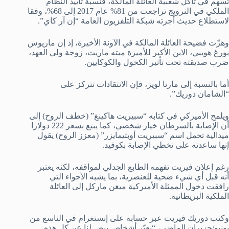
تسهم في تآكل شعبية العائلة المالكة، فنسبة تأييد النظام
الملكي في النرويج تراجعت من 81% عام 2017 إلى 68%، وفقا
لاستطلاع حديث أجرته شبكة التلفزيون العامة “إن آر كاي”.
وهزّت فضيحة العائلة المالكة في الآونة الأخيرة، إذ إن ماريوس
بورغ هويبي، الابن الأكبر للأميرة ميته ماريت، زوجة ولي العهد،
ضرب صديقته تحت تأثير الكحول والكوكايين.
أما بالنسبة إلى مارتا لويز، فإن الانتقادات تتركز على
“الشامان دوريك”.
ويلمح الأميركي في كتابه “سبيريت هاكينغ” (خطف الروح) إلى
أن الإصابة بالسرطان خيار شخصي، كما يبيع بسعر 222 دولارا
ميدالية تحمل اسم “سبيريت أوبتيمايزر” (معزز الروح) يقول
إنها ساعدته على تخطي الإصابة بكوفيد.
رغم إعلان فيريت تفهمه الطابع الجدلي لمواقفه، لكنه يعتبر
أنه قبل أي شيء ضحية للعنصرية، بما يشبه الأجواء التي
رافقت دخول الممثلة الأميركية ميغن ماركل إلى العائلة
الملكية البريطانية.
وكتب دوريك فيريت عبر حسابه على إنستغرام في التاسع من
يونيو/حزيران الماضي، “يعبّر أشخاص بيض لنا عن كل هذه