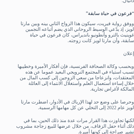
دانيال.
“فرعون في حياة سابقة”
ووفق رواية فيريت، سيكون هذا الزواج الثاني بينه وبين مارتا
لويز، إذ يدّعي الوسيط الروحاني الذي يضم أتباعه النجمين
غوينيث بالترو وأنطونيو بانديراس، كان فرعون في حياة
سابقة، وأن مارتا لويز كانت زوجته.
إعلان
وبحسب وكالة الصحافة الفرنسية، فإن أفكار الأميرة وخطيبها
تسبب استياء في المجتمع النرويجي البعيد عموما عن هذه
المعتقدات، وانزعاجا من سعي الزوجين إلى كسب المال من
خلال إساءة استعمال العلم واستغلال الانتماء إلى العائلة
المالكة لأغراض تجارية.
وحرصا على وضع حد لهذا الإرباك في الأدوار، اضطرت مارتا
لويز عام 2022 إلى التخلي عن كل مهامها الرسمية.
لكنها تجاوزت هذا القرار مرات عدة منذ ذلك الحين، بما في
ذلك أثناء حفل الزفاف، من خلال عرضها للبيع زجاجة مشروب
تشير صراحة إلى كونها أميرة.