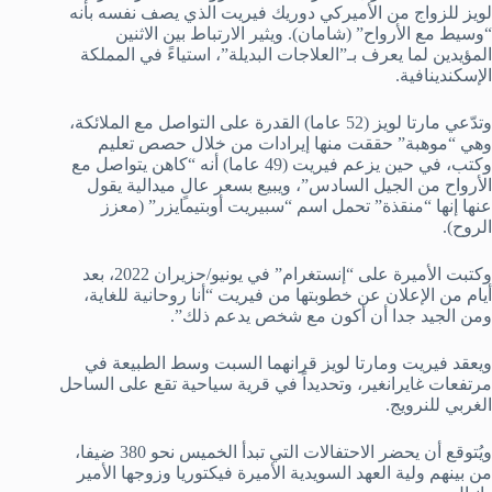
لويز للزواج من الأميركي دوريك فيريت الذي يصف نفسه بأنه
“وسيط مع الأرواح” (شامان). ويثير الارتباط بين الاثنين
المؤيدين لما يعرف بـ”العلاجات البديلة”، استياءً في المملكة
الإسكندينافية.
وتدّعي مارتا لويز (52 عاما) القدرة على التواصل مع الملائكة،
وهي “موهبة” حققت منها إيرادات من خلال حصص تعليم
وكتب، في حين يزعم فيريت (49 عاما) أنه “كاهن يتواصل مع
الأرواح من الجيل السادس”، ويبيع بسعر عالٍ ميدالية يقول
عنها إنها “منقذة” تحمل اسم “سبيريت أوبتيمايزر” (معزز
الروح).
وكتبت الأميرة على “إنستغرام” في يونيو/حزيران 2022، بعد
أيام من الإعلان عن خطوبتها من فيريت “أنا روحانية للغاية،
ومن الجيد جدا أن أكون مع شخص يدعم ذلك”.
ويعقد فيريت ومارتا لويز قرانهما السبت وسط الطبيعة في
مرتفعات غايرانغير، وتحديداً في قرية سياحية تقع على الساحل
الغربي للنرويج.
ويُتوقع أن يحضر الاحتفالات التي تبدأ الخميس نحو 380 ضيفا،
من بينهم ولية العهد السويدية الأميرة فيكتوريا وزوجها الأمير