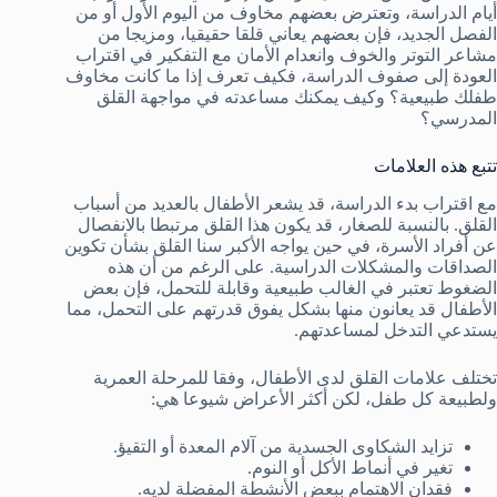
أيام الدراسة، وتعترض بعضهم مخاوف من اليوم الأول أو من
الفصل الجديد، فإن بعضهم يعاني قلقا حقيقيا، ومزيجا من
مشاعر التوتر والخوف وانعدام الأمان مع التفكير في اقتراب
العودة إلى صفوف الدراسة، فكيف تعرف إذا ما كانت مخاوف
طفلك طبيعية؟ وكيف يمكنك مساعدته في مواجهة القلق
المدرسي؟
تتبع هذه العلامات
مع اقتراب بدء الدراسة، قد يشعر الأطفال بالعديد من أسباب
القلق. بالنسبة للصغار، قد يكون هذا القلق مرتبطا بالانفصال
عن أفراد الأسرة، في حين يواجه الأكبر سنا القلق بشأن تكوين
الصداقات والمشكلات الدراسية. على الرغم من أن هذه
الضغوط تعتبر في الغالب طبيعية وقابلة للتحمل، فإن بعض
الأطفال قد يعانون منها بشكل يفوق قدرتهم على التحمل، مما
يستدعي التدخل لمساعدتهم.
تختلف علامات القلق لدى الأطفال، وفقا للمرحلة العمرية
ولطبيعة كل طفل، لكن أكثر الأعراض شيوعا هي:
تزايد الشكاوى الجسدية من آلام المعدة أو التقيؤ.
تغير في أنماط الأكل أو النوم.
فقدان الاهتمام ببعض الأنشطة المفضلة لديه.