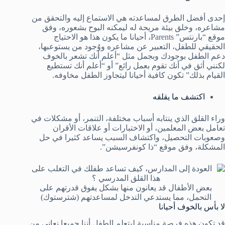
إحدى أفضل الطرق لمساعدته هي الاستماع إليه والتحقق من
مشاعره، وخلق بيئة مريحة له ليمكنه البوح بشعوره، وفق
موقع “بارنتس” Parents، أحيانا ما يكون هذا هو الاحتياج
الحقيقي للطفل، التعبير عن مشاعره ووُجود من يستوعبها،
دعم الطفل بوجودك وبجمل مثل “أعلم أنك تشعر بالخوف
لكنني أثق في أنك تقوم بعمل رائع” أو “أعلم أنك تستطيع
القيام بذلك” تكون كافية أحيانا ليتجاوز الطفل مخاوفه.
اكتشف ما يقلقه
وراء القلق الذي ينتابه أسباب مختلفة، التنمر، أو مشكلات في
تعامل بعض المعلمين، أو الاختبارات أو علاقات الأقران
وصعوبات التحصيل، واكتشاف السبب يساعد كثيرا في حل
المشكلة، وفق موقع “ذا كونفرسيشن”.
بعض الأطفال قد يعانون منها بشكل يفوق قدرتهم على
التحمل، مما يستدعي التدخل لمساعدتهم (شترستوك)
لا بأس بالخوف أحيانا
قد تكون هذه فرصة مناسبة ليتعلم الطفل أننا جميعا نعاني من