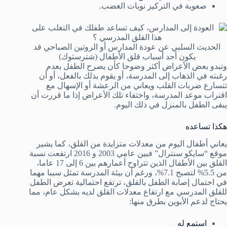
صعوبة في التركيز نوبات الغضب.
الحديث السلبي عن عودة المدارس أو الروتين الصباحي قد
يكون أحد أسباب قلق الأطفال (شترستوك)
وتبدو بعض الأعراض أكثر وضوحا كأن يصرح الطفل بعدم
رغبته في الذهاب إلى المدرسة، أو يقوم بذلك بالفعل، أو أن
تتسارع ضربات القلب ويعاني من الرعشة أو الإسهال مع
اقتراب موعد المدرسة، واختفاء تلك الأعراض إذا ما قررت أن
يبقى الطفل بالمنزل في ذلك اليوم.
هكذا تساعده
يعاني أطفال اليوم من معدلات متزايدة من القلق، كما يشير
موقع “سايكو سنترال” فبين عامي 2003 و 2016 ارتفعت نسبة
القلق بين الأطفال الذين تتراوح أعمارهم بين 6 إلى 17 عاما،
من 5.5% لتصبح 7.1%، ورغم أن بيئة المدرسة تمثل سببا مهما
في احتمال إصابة الطفل بالقلق، ترتفع احتمالية تعرض الطفل
للقلق المدرسي مع ارتفاع معدلات القلق لديه بشكل عام، مما
يحتاج لدعم الأبوين بطرق منها:
استمع له