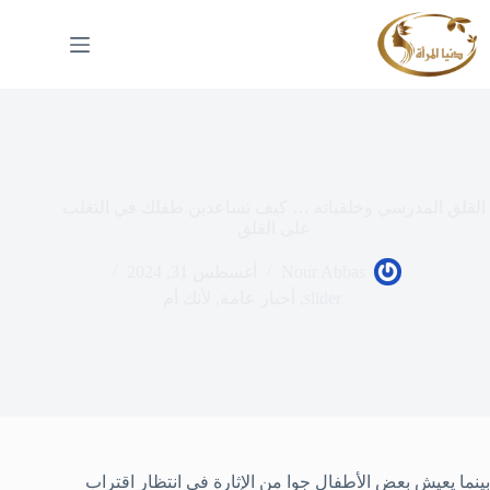
لتجاوز
لى
لمحتوى
القلق المدرسي وخلفياته … كيف تساعدين طفلك في التغلب
على القلق
Nour Abbas
أغسطس 31, 2024
slider
,
أخبار عامة
,
لأنك أم
بينما يعيش بعض الأطفال جوا من الإثارة في انتظار اقتراب