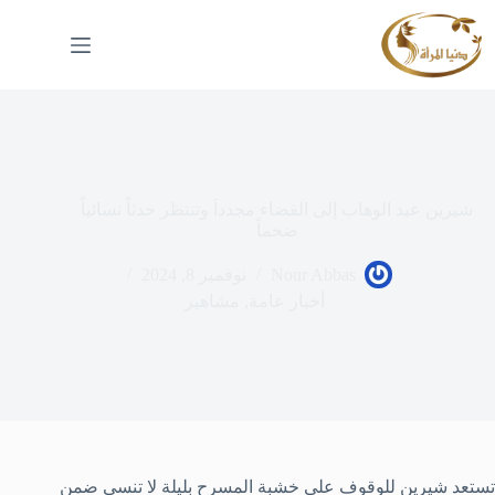
لتجاوز
لى
لمحتوى
شيرين عبد الوهاب إلى القضاء مجدداَ وتنتظر حدثاً نسائياً
ضخماً
Nour Abbas
نوفمبر 8, 2024
أخبار عامة
,
مشاهير
تستعد شيرين للوقوف على خشبة المسرح بليلة لا تنسى ضمن