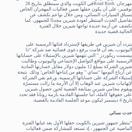
مهرجان Road Rushفي الكويت والذي سينطلق بتاريخ 28
نوفمبر، على أن يكون حفلها ضمن فعاليات المهجران الخاص
بسباق السيارات النسائي، ومن خلال نواعم نكشف عن
تفاصيل الحدث المنتظر لعودة شيرين مجددًا للجمهور، كما
نكشف عن أزمة جديدة تواجها شيرين خلال الفترة
الحالية.قضية جديدة
يتردد أن شيرين في طريقها لإسترداد قناتها الرسمية على
اليوتيوب، بعد أن قامت برفع دعوى قضائية ضد شركة “ذا
بيسمنت ريكوردز ” التي تتهمها شيرين بالإستيلاء على حساباتها
الرسمية على مواقع التواصل الإجتماعي واليوتيوب وطالبت
شيرين الشركة بمبلغ 12 مليون دولار مقابل خسارتها المادية
عن أرباح ألبومها “نساي ” وهو من إنتاجها الخاص؛ وذلك نتيجة
إستيلاء الشركة على حساباتها الرسمية، ورغم نفي الشركة
لإتهامات شيرين عبد الوهاب إلا أن الأزمة ما زالت مستمرّة
ويقوم محامي شيرين بمتابعة القضية لحين حصول شيرين
على حقوقها كاملة، أما جلستها القادمة بأزمة روتانا فقد تحدد
تاريخ 4 ديسمبر ليكون موعد الجلسة القادمة بالقضية.
حدث نسائي
“ينتظر جمهور شيرين بالكويت حفلها الأول بعد غيابها الفترة
الماضية عن الجمهور ، إذ تستعد للمشاركة ضمن فعاليات