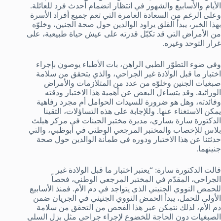
الأيام والأسابيع والشهور في انتظار انضمام أحدث فرد للعائلة.
وعلى الرغم من السعادة الغامرة التي تعم جميع أفراد الأسرة
بهذا الخبر، يبدأ القلق يراود الوالدين حول صحة الجنين، وخلوّه
من الأمراض التي قد تكبّل قدرته على عيش حياة طبيعية، على
غرار التوحد وغيره.
وفي ضوء التطوّر الطبي الراهن، بات الأطباء يوصون بإجراء
اختبار ما قبل الولادة غير الجراحي، والذي يتحقق من سلامة
صبغيات الجنين وخلوّه من عدد من المتلازمات والأمراض
الوراثية. وقد يتساءل البعض عن أهمية هذا الاختبار ودقته
وفائدته، وهل هو ضرورة للسيدات الحوامل أم مجرد رفاهية
يمكن الاستغناء عنها. وللإجابة على هذه التساؤلات، التقينا
الدكتورة سارة بساري، مديرة مختبر الجينات في مركز هيلث
بلاس للإخصاب والمختبر المرجعي الوطني في أبوظبي، والتي
حدثتنا عن هذا الاختبار ودوره في طمأنة الوالدين حول صحة
جنينهما.
قالت الدكتورة سارة: “يعتبر اختبار ما قبل الولادة غير
الجراحي، المقدّم في المختبر المرجعي الوطني، فحصاً
للحمض النووي الجنيني الذي يتواجد في دم الأم. فمنذ الأسابيع
الأولى للحمل، يبدأ الحمض النووي الجنيني في الجريان ضمن
دم الأم، لذلك نتمكن عبر هذا الفحص من التحقق من سلامة
الصبغيات دون الحاجة للخضوع لإجراء جراحي مثل بزل السلى