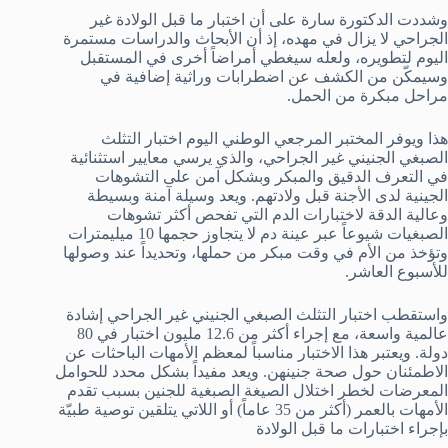
وشددت الدكتورة سارة على أن اختبار ما قبل الولادة غير
الجراحي لا يزال في مهده، إذ أن الأبحاث والدراسات مستمرة
اليوم لتطويره، ولعله سيغطي أمراضاً أخرى في المستقبل
وسيمكّن من الكشف عن اضطرابات وراثية إضافية في
مراحل مبكرة من الحمل.
هذا ويوفر المختبر المرجعي الوطني اليوم اختبار التثلث
الصبغي الجنيني غير الجراحي، والذي يرسي معايير استثنائية
في التعرف الدقيق والمبكر وبشكل آمن على التشوهات
الجينية لدى الأجنة قبل ولادتهم. ويعد وسيلة آمنة وبسيطة
وعالية الدقة لاختبارات الدم التي تفحص أكثر تشوهات
الصبغيات شيوعاً عبر عينة دم لا يتجاوز حجمها 10 ميليمترات
وتؤخذ من الأم في وقت مبكر من حملها، وتحديداً عند وصولها
للأسبوع العاشر.
واستقطب اختبار التثلث الصبغي الجنيني غير الجراحي إشادة
عالمية واسعة، مع إجراء أكثر من 12.6 مليون اختبار في 80
دولة. ويعتبر هذا الاختبار مناسباً لمعظم الأمهات الباحثات عن
الاطمئنان حول صحة جنينهن. ويعد مفيداً بشكل محدد للحوامل
المعرضات لخطر اختلال الصيغة الصبغية للجنين بسبب تقدم
الأمهات بالعمر (أكثر من 35 عاماً) أو اللاتي يتلقين توصية طبيّة
بإجراء اختبارات ما قبل الولادة