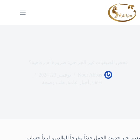
لتجاوز
لى
لمحتوى
فحص الصبغيات غير الجراحي: ضرورة أم رفاهية؟
Nour Abbas
نوفمبر 23, 2024
slider
,
أخبار عامة
,
طب وصحة
يعتبر خبر حدوث الحمل حدثاً مفرحاً للوالدين، ليبدأ حساب