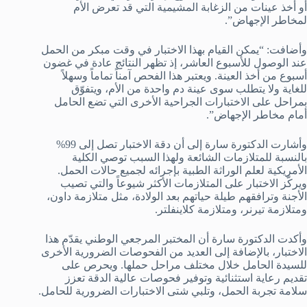
أو أخذ عينات من الزغابة المشيمية التي قد تعرض الأم
لمخاطر الإجهاض”.
وأضافت: “يمكن القيام بهذا الاختبار في وقت مبكر من الحمل
عند الوصول للأسبوع العاشر، إذ تظهر النتائج عادة في غضون
أسبوع من أخذ العينة. ويعتبر هذا الفحص آمناً تماماً وسهلاً
للغاية ولا يتطلب سوى عينة دم واحدة من الأم، ويتفوّق
بمراحل على الاختبارات الجراحية الأخرى التي تضع الحامل
أمام مخاطر الإجهاض”.
وأشارت الدكتورة سارة إلى أن دقة الاختبار تصل إلى 99%
بالنسبة للمتلازمات الشائعة ولهذا السبب توصي الكلية
الأمريكية لعلم الوراثة الطبية بإجرائه لجميع حالات الحمل.
ويركّز الاختبار على المتلازمات الأكثر شيوعاً والتي تصيب
الأجنة وترافقهم طيلة حياتهم بعد الولادة، مثل متلازمة داون،
ومتلازمة تيرنر، ومتلازمة كلاينفلتر.
وأكدت الدكتورة سارة أن المختبر المرجعي الوطني يقدّم هذا
الاختبار، بالإضافة إلى العديد من الفحوصات الضرورية الأخرى
للسيدة الحامل خلال مختلف مراحل حملها. ويحرص على
تقديم رعاية استثنائية وتوفير فحوصات عالية الدقة تعزز
سلامة تجربة الحمل، وتلبي شتى الاختبارات الضرورية للحامل.