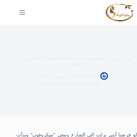
لتجاوز
لى
لمحتوى
“بيير كوري” منحها اسمه وحبه وعلمه لتحصد أول لقبين في
العالم
Nour Abbas
أكتوبر 5, 2020
slider
,
أخبار عامة
,
النصف الآخر
لو فرضنا أنني نزلت الى الشارع ومعي “ميكروفون” وبدأت