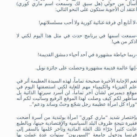
أسأل من حولي (هل سبق لك وسمعت اسم ماري كوري)
اعتقد أن الأجوبة ستكون على النحو التالي:
-لا أتابع أي فرقة غنائية كورية ولا أحب مسلسلاتهم!
-سمعت اسمها في برنامج حدث في مثل هذا اليوم لكني لا
اذكر من هي!
-ربما خياطة مشهورة في أحد أحياء دمشق القديمة!
-إنها عالمة قديمة مشهورة وحصلت على جائزة نوبل.
نعم الإجابة الأخيرة صحيحة تماماً، لهذه السيدة العظيمة أثر في
علم الفيزياء والكيمياء مهم للغاية لكني استضفتها اليوم في
موقع ديمبرس لشأن آخر تماماً، لن أسرد سيرتها الذاتية بل
سأُظهر لكم كيف وصلت لهذا الموقع الرفيع وسأثبت لكم أنه
“وراء كل امرأة عظيمة رجل شجّع وحثّ وساند ودعم”..
بإختصار شديد “ماري كوري” امرأة بولندية من أسرة أضحت
فقيرة نتيجة ظروف البلد السياسية والإقتصادية حينها، وبالطبع
عانت كثيراً جرّاء تلك القلة المادية وتأخر حُلمها بالسفر إلى
فرنسا ودخول جامعة “السوربون” سنوات عدة عملت بها