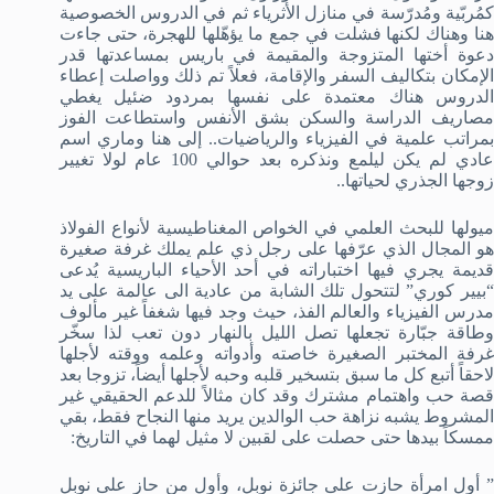
كمُربّية ومُدرّسة في منازل الأثرياء ثم في الدروس الخصوصية
هنا وهناك لكنها فشلت في جمع ما يؤهّلها للهجرة، حتى جاءت
دعوة أختها المتزوجة والمقيمة في باريس بمساعدتها قدر
الإمكان بتكاليف السفر والإقامة، فعلاً تم ذلك وواصلت إعطاء
الدروس هناك معتمدة على نفسها بمردود ضئيل يغطي
مصاريف الدراسة والسكن بشق الأنفس واستطاعت الفوز
بمراتب علمية في الفيزياء والرياضيات.. إلى هنا وماري اسم
عادي لم يكن ليلمع ونذكره بعد حوالي 100 عام لولا تغيير
زوجها الجذري لحياتها..
ميولها للبحث العلمي في الخواص المغناطيسية لأنواع الفولاذ
هو المجال الذي عرّفها على رجل ذي علم يملك غرفة صغيرة
قديمة يجري فيها اختباراته في أحد الأحياء الباريسية يُدعى
“بيير كوري” لتتحول تلك الشابة من عادية الى عالمة على يد
مدرس الفيزياء والعالم الفذ، حيث وجد فيها شغفاً غير مألوف
وطاقة جبّارة تجعلها تصل الليل بالنهار دون تعب لذا سخّر
غرفة المختبر الصغيرة خاصته وأدواته وعلمه ووقته لأجلها
لاحقاً أتبع كل ما سبق بتسخير قلبه وحبه لأجلها أيضاً، تزوجا بعد
قصة حب واهتمام مشترك وقد كان مثالاً للدعم الحقيقي غير
المشروط يشبه نزاهة حب الوالدين يريد منها النجاح فقط، بقي
ممسكاً بيدها حتى حصلت على لقبين لا مثيل لهما في التاريخ:
” أول امرأة حازت على جائزة نوبل، وأول من حاز على نوبل