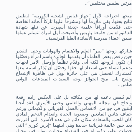
مرتين بعلمين مختلفين”..
منحها اختراعه الأول “جهاز قياس الشحنة الكهربية” لتطبيق
نتائج بحثها، بقي ملازماً لها ومشرفاً عليها تاركاً أبحاثه الخاصة
حتى قدّمت أوراقاً علمية حديثة أسفرت عن نيلها شهادة
الدكتوراه من جامعة باريس وأصبحت أول امرأة تتسلم عملها
ضمن أعضاء مدرسة الأساتذة العليا الفرنسية..
شاركها زوجها “بيير” العلم والاهتمام والهوايات وحتى التقدير
حين رفض بعض العلماء أن يقدموا الجائزة باسم امرأة وفضّلوا
أن تكون لزوجها لكنه أبى وقدّم تظلّماً وأوصل الأمر لجهات
تدعم النساء حتى استعاد لها حقها وفضّل أن يُذكر اسمه معها
كمشارك لتحصل هي على جائزة نوبل في ظاهرة الإشعاع
وتفتح باب منح الجوائز بوجه السيدات المبدعات اللواتي
ظلمن..
لم يُنقص دعمه لها من مكانته بل على العكس زاده رِفعة
ونجاح في مجاله المهني والعلمي وحتى الأسري فقد أنجبا
ابنتين في جو من الانغماس بالعمل الفيزيائي والكيمائي ورغم
جفاف هاتين المادتين وصعوبة الحياة وانعدام الدعم المادي
كان للحب والسعادة مكان دائم في هذه الأسرة التي أفرزت
بعد حين عالمة فيزيائية جديدة وهي ابنتهما “إيرين كوري” التي
حصلت على دكتوراه في الفيزياء وجائزة نوبل في مجال