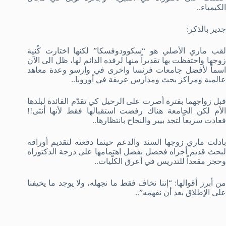
الكيمياء..
جدير بالذكر:
لقب ماري الأصلي هو “سكوودوفسكا” لكنها اختارت كُنية
زوجها واحتفظت بها تقديراً منها لرفده الدائم لها، ظل الى الآن
اسماً لأفضل جامعات فرنسا واخرى في وارسو وعدة معاهد
عالمية ومراكز بحث ومدارس عريقة في أوروبا..
قبل زواجهما بفترة أصرت على الرحيل كي تقدّم الفائدة لبلدها
الأم لكن الجامعة هناك رفضت استقبالها فقط لأنها أنثى!!
فعادت سريعاً لتجد بيير والنجاح بانتظارها..
بادلت ماري زوجها السند والدعم حينما دفعته لتقديم أوراقه
لبحث قديم أجراه فحصل بفضل اهتمامها على درجة الدكتوراه
وحجز مقعداً للتدريس في أعرق الكلّيات..
من أبرز أقوالها: “إننا نخاف فقط ما نجهله، ولا يوجد ما يخيفنا
على الإطلاق بعد أن نفهمه”..