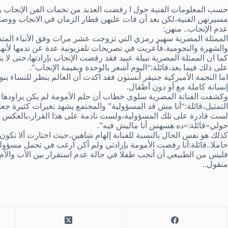
حسب المعلومات الفنية حول ا رفضت العديد من نجمات الفن الإنجاب ر
مسيرتهن الفنية،لكن بعد أن فات عليهن قطار الزمان في الانجاب ووص
عدم الإنجاب.. منهن:
الممثلة المصرية سهير رمزي التي تزوجت عشر مرات وفق الأنباء المتد
والشهرة والنجومية،فأعربت في تصريحات تلفزيونية عدة عن ندمها لأنها
على ذلك فيما بعد،قائلة:“اليوم أشعر بالوحدة وبقيمة الإنجاب”.
اما النجمة الأميركية جنيفر أنستون فقد اكدت أن العالم ينظر للنساء بنوع
إنسانة كاملة مع أو دون أطفال.
وكشفت الفنانة المصرية سلوى خطاب أن حلم الأمومة لم يكن يراودها ف
التمثيل،قائلة:“أنا مش قد المسؤولية” والمجتمع يشهد تغيرات كثيرة ج
لست قادرة على تلك المسؤولية،ولست نادمة على هذا القرار،بالعكس أنا
حولي»قائلة:«ده هسهس أنا ماليش فيه”.
كذلك هو نفس الحال بالنسبة للفنانة إلهام شاهين،حيث اختارت ألا تكون 
حاملا..قائلة:أنا رفضت الأمومة بإرادتي ولم أكن أرغب في تحمل مسؤو
فليس من الطبيعي أن أنجب طفلا في حالة عدم استقرار بين الأب والأم
منقول..