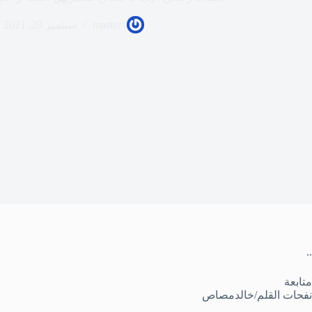
master
سبتمبر 29, 2021
..
متابعة
نفحات القلم/خالدمصاص