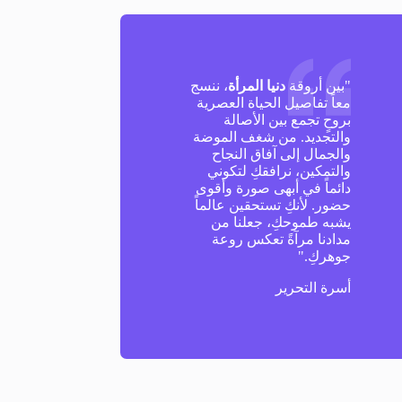
"بين أروقة
دنيا المرأة
، ننسج
معاً تفاصيل الحياة العصرية
بروحٍ تجمع بين الأصالة
والتجديد. من شغف الموضة
والجمال إلى آفاق النجاح
والتمكين، نرافقكِ لتكوني
دائماً في أبهى صورة وأقوى
حضور. لأنكِ تستحقين عالماً
يشبه طموحكِ، جعلنا من
مدادنا مرآةً تعكس روعة
جوهركِ."
أسرة التحرير