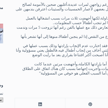
تو
غم زواجهن لمرات عديدة،أغلبهن ضحين بالأمومة لصالح
نتا
مخ
ل بعضهن لأعمار الخمسينات والستينات اعترفن بندمهن على
اولة،لكنها أجهضت ثلاث مرات بسبب انشغالها بالعمل
 لم تنجب أطفالاً حسب المعلومات..
كما ان الممثلة المصرية نبيلة عبيد فقد رفضت الإنجاب بإرادتها،حتى لا يتعارض ذلك مع عملها بالفن رغم أنها تزوجت 5 مرات وندمت
 من النقص إذا لم ينجبن أطفالا،منوها إلى أنها تشعر بأنها
قد اختارت عدم الإنجاب بإرادتها وذلك بسبب عملها في
علتني أخاف من إنجاب أطفال فيه،فالطفل يعني مسؤولية وأنا
 أصبحت أكثر اقتناعا بقراري بعد ما رأيت الوضع
أما بإرادتها الكاملة،وأجهضت مرتين عندما كانت
ليات،وأجريت إجهاضا بسبب كان هناك اتفاق على الطلاق
،أما السبب الفعلي هو خوفي من المسؤولية”
وص
تص