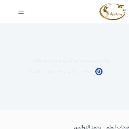
لتجاوز
لى
لمحتوى
رواية تشتت مشاعر كثيرة و تعابير مختلفة
master
أكتوبر 19, 2021
slider
نفحات القلم _ محمد الدواليبي