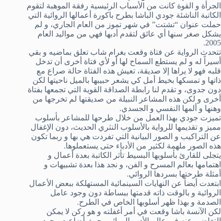
الجرأة و القوة كانت من الأسباب الرئيسية رفقة الموهبة لتقوم
الكاتبة الناشئة جودي الباشا بطرح باكورة أعمالها الروائية التي
حملت عنوان “تشتت” في شهر تموز من العام الجاري، و لم
يشكل صغر سنها أي عائق لتقدم أدبها فهي من مواليد العام
2005.
تتحدث الرواية عن فتاة وقعت بغرام شاب تعلق بماضيه و بقي
أسيراً له و لم يستطع السماح لها أو لأي فتاة أخرى أن تدخل
قلبه فهو لا يراها إلا صديقة، تعيش هذه الفتاة حالة صراع مع
ذاتها و تمسكها بخيط أمل كي يشعر حبيبها بالميل ناحيتها لكن
دون جدوى، و تقدم لنا رابطة الصداقة القوية التي تجمعها بفتاة
أخرى و لكن هذه المشاعر النبيلة من صديقتها لم تخرجها من
وهنها و ألمها النفسي و الجسدي.
تميزت جودي بهذا العمل من خلال طرحها للمشاعر بأسلوب
مميز و تقديمها للرواية بالأسلوب النثري الحديث، دون الإغفال
عن التراكيب و الصور البيانية التي تفردت هي بها و ربما تكون
هذه الصور ملهمة لكثير من الأدباء حتى يستعملوها.
يتجلى للقارئ بأسلوبها البسيط تأثر الكاتبة بعدة أعمال و
اهتمامها بعالم المسرح و الفن، و نجد هذا بعدة تشبيهات و
أمثلة طرحتها بسردها الروائي.
ابتعدت أيضاً عن النهايات السينمائية المستهلكة ببعض الأعمال
الروائية و بالوقت ذاته قدمتها ببساطة دون وجود عامل
الصدمة و بهذا ظهر أسلوبها الخاص في الطرح.
لكن الآنسة باشا وقعت في أمر أغفلته و هو ركن لا يمكن
التغاضي عنه في عالم الأدب الروائي، حيث أضاعت وجود