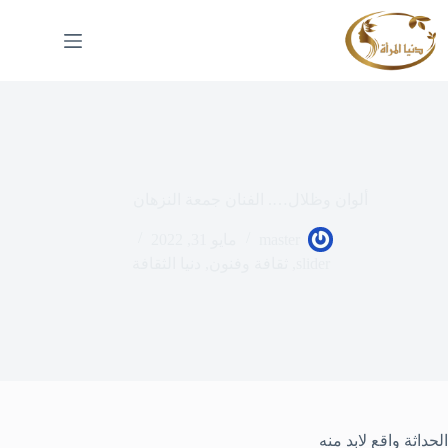
لتجاوز
لى
لمحتوى
ألوان وظلال…. الفنان جمعة النزهان
master
مايو 31, 2022
slider
,
ثقافة وفنون
,
دنيا الثقافة
الحداثة واقع لابد منه