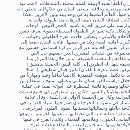
_إن اللغة الفنية الوثيقة الصلة بمختلف النشاطات الاجتماعية
غنية ومتغيرة وخلاقة ، يسعى الفنان من خلالها إلى تخطي ذاته
واحتواء العالم المحيط به كي يوحد بينه وبين الآخرين . هكذا
كانت انطلاقة الفنان جمعة النزهان منذ طفولته والبداية
بالرسم على طريق الحارة الأسود بالحجر الأبيض ، لوحات
وأشكال ذكية تعبر عن الطفولة البسيطة بعفوية صرفة تصور
الأحلام والأماني ، وتعكس حالات الفرح الطفولي وخيباته…
كبرت أمانيه الفنية ولابد من صقلها ، فاتجه الفنان جمعة إلى
مركز الفنون الجميلة بدير الزور مركز ( اسماعيل حسني) مع
مجموعة من الشباب المميزين الذين جمعهم حب الفن
والثقافة والمنافسة الشريفة ، ومن خلال هذا المركز وما
تعلمه سهل له الطريق إلى كلية الفنون الجميلة بدمشق (
ويدين فضلا وعرفانا للفنان الكبير جمال شطيحي..) . هناك
بدأت تكتمل موهبته المتميزة أكاديمياً ثقافياً وفنياً ومهارياً من
خلال دراسته الفن بشكل علمي وعملي ممنهج ، استطاع من
خلالها وبمقدرة فائقة السيطرة على أدواته الفنية في عملية
الخلق والابتكار الفني ، فكان من المتفوقين في جميع سنوات
الدراسة وكان من الخمسة الأوائل في الكلية ، ونال علامة
ممتاز في مشروع التخرج الذي صور فيها المرأة الفراتية في
كافة حالاتها وجمالياتها بفستانها الطويل الملون المزخرف ،
والمفردات الشعبية التي تحيط بها ، وعينيها الحزينتين ، ووجها
القاسي الحنون ، وملامحها المتعبة ، وتخبئ الفرح في قلبها
لأولادها وبيتها ، تنسج من التعب والشقاء عباءات الفرح