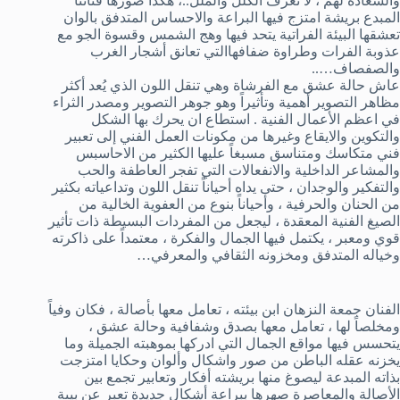
والسعادة لهم ، لا تعرف الكلل والملل..، هكذا صورها فناننا
المبدع بريشة امتزج فيها البراعة والاحساس المتدفق بالوان
تعشقها البيئة الفراتية يتحد فيها وهج الشمس وقسوة الجو مع
عذوبة الفرات وطراوة ضفافهاالتي تعانق أشجار الغرب
والصفصاف…..
عاش حالة عشق مع الفرشاة وهي تنقل اللون الذي يُعد أكثر
مظاهر التصوير أهمية وتأثيراً وهو جوهر التصوير ومصدر الثراء
في اعظم الأعمال الفنية . استطاع ان يحرك بها الشكل
والتكوين والايقاع وغيرها من مكونات العمل الفني إلى تعبير
فني متكاسك ومتناسق مسبغاً عليها الكثير من الاحاسبس
والمشاعر الداخلية والانفعالات التي تفجر العاطفة والحب
والتفكير والوجدان ، حتى يداه أحياناً تنقل اللون وتداعياته بكثير
من الحنان والحرفية ، وأحياناً بنوع من العفوية الخالية من
الصيغ الفنية المعقدة ، ليجعل من المفردات البسيطة ذات تأثير
قوي ومعبر ، يكتمل فيها الجمال والفكرة ، معتمداً على ذاكرته
وخياله المتدفق ومخزونه الثقافي والمعرفي…
الفنان جمعة النزهان ابن بيئته ، تعامل معها بأصالة ، فكان وفياً
ومخلصاً لها ، تعامل معها بصدق وشفافية وحالة عشق ،
يتحسس فيها مواقع الجمال التي ادركها بموهبته الجميلة وما
يخزنه عقله الباطن من صور واشكال وألوان وحكايا امتزجت
بذاته المبدعة ليصوغ منها بريشته أفكار وتعابير تجمع بين
الأصالة والمعاصرة صهرها ببراعة أشكال جديدة تعبر عن بيىة