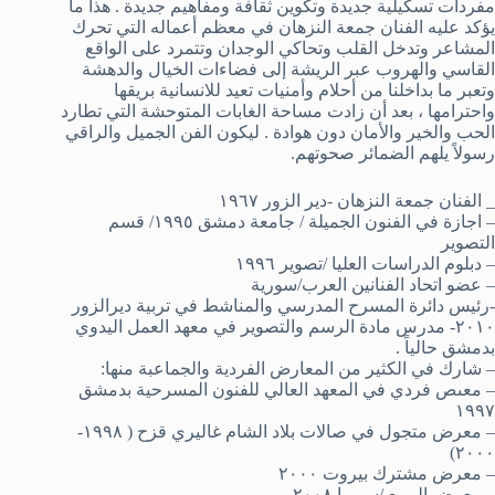
مفردات تسكيلية جديدة وتكوين ثقافة ومفاهيم جديدة . هذا ما
يؤكد عليه الفنان جمعة النزهان في معظم أعماله التي تحرك
المشاعر وتدخل القلب وتحاكي الوجدان وتتمرد على الواقع
القاسي والهروب عبر الريشة إلى فضاءات الخيال والدهشة
وتعبر ما بداخلنا من أحلام وأمنيات تعيد للانسانية بريقها
واحترامها ، بعد أن زادت مساحة الغابات المتوحشة التي تطارد
الحب والخير والأمان دون هوادة . ليكون الفن الجميل والراقي
رسولاً يلهم الضمائر صحوتهم.
_ الفنان جمعة النزهان -دير الزور ١٩٦٧
– اجازة في الفنون الجميلة / جامعة دمشق ١٩٩٥/ قسم
التصوير
– دبلوم الدراسات العليا /تصوير ١٩٩٦
– عضو اتحاد الفنانين العرب/سورية
-رئيس دائرة المسرح المدرسي والمناشط في تربية ديرالزور
٢٠١٠- مدرس مادة الرسم والتصوير في معهد العمل اليدوي
بدمشق حالياً .
– شارك في الكثير من المعارض الفردية والجماعبة منها:
– معىص فردي في المعهد العالي للفنون المسرحية بدمشق
١٩٩٧
– معرض متجول في صالات بلاد الشام غاليري قزح ( ١٩٩٨-
٢٠٠٠)
– معرض مشترك بيروت ٢٠٠٠
– معرض الربيع /سوريا ٢٠٠٨