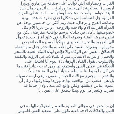
الفرات وحضاراته التي توالت على ضفافه من ماري ودورا
اروبس ( الصالحية ) الى حلبية وزلبية …..، اندمج جمال هذه
البيئة بحواسه وأصبحت هاجساً وملهاً له …لقد اعطى المراة
الفراتية جل اهتمامه التي تشكل احدى مفردات هذه البيئة
وصانعة الفرح والرجال. حيث ريم أكثر من خمسين لوحة عن
المرأة الفراتية الأم والاخت والزوجة..، وعن ديرنا الأم بكل
خصوصيتها…كان في بداياته يرسم بواقعية مفرطة ، لكن مع
نضوج تجربته الفنية وقدرته العالية في خلق آفاق جديدة تحول
الى التجريد والتجريد التعبيري مواكباً لمسيرة الحداثة بحذر
مدروس ، وتقنيات تعتمد على الأصالة والتجذر جعل منها نقطة
الانطلاق ، تعبيراً عن الوفاء والاخلاص لهذه البيئة الغنية بالسحر
والجمال والتراث الانساني. مدركاً للتبادلات في الرؤية والتقنية
والأسلوب . يقول الفنان النزهان : ( اليوم أنا اشتغل على
الحداثة في عملي الفني وأستمتع بها وهي غزت حياتنا فنجدها
في كل ما يحيط بنا وبأسلوب حياتنا وفي الصناعة والأدب
والشعر…..وجميع مجالات الحياة والفنون ، وهي ليست سهلة
بل هي أصعب من الواقعية لها جمهورها ومتذوقيها ، رغم أن
عموم الناس لايتقبلها ولكن واقع لابد منه ، ولان حياتنا قد
تغيرت وتتغير كل يوم وهذا ينطبق على الفن …)
إن ما تحقق في مجالي التقنية والعلم والتحولات الهامة في
البنى والعلاقات الاجتماعية تكوّن على الصعيد الفني قاموس