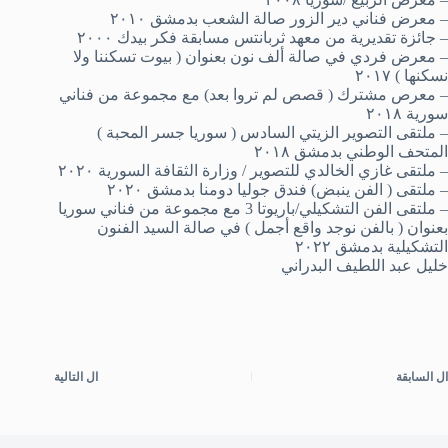
– معرض فناني دير الزور صالة الشعب بدمشق ٢٠١٠
– جائزة تقديرية من معهد ثربانتس مسابقة فكر بيدك ٢٠٠٠
– معرض فردي في صالة ألف نون بعنوان ( بيوت تسكننا ولا
نسكنها ) ٢٠١٧
– معرص مشترك ( قصص لم تروا بعد) مع مجموعة من فناني
سورية ٢٠١٨
– ملتقى التصوير الزيتي السادس ( سوريا جسر المحبة )
المتحف الوطني بدمشق ٢٠١٨
– ملتقى غازي الخالدي للتصوير / وزارة الثقافة السورية ٢٠٢٠
– ملتقى ( الفن ينبض) فندق جوليا دومنا بدمشق ٢٠٢٠
– ملتقى الفن التشكيلي/باريوتا 3 مع مجموعة من فناني سوريا
بعنوان ( بالفن نوجد واقع أجمل ) في صالة السيد الفنون
التشكيلية بدمشق ٢٠٢٢
خليل عبد اللطيف البدراني
ال
السابقة
ال
التالية