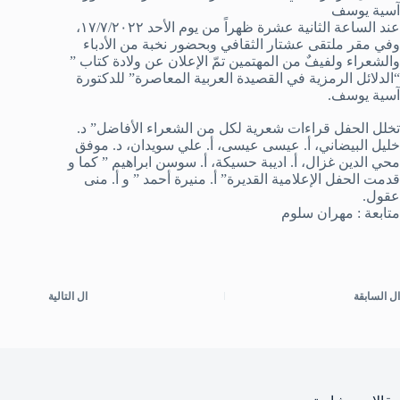
آسية يوسف
عند الساعة الثانية عشرة ظهراً من يوم الأحد ١٧/٧/٢٠٢٢،
وفي مقر ملتقى عشتار الثقافي وبحضور نخبة من الأدباء
والشعراء ولفيفٌ من المهتمين تمّ الإعلان عن ولادة كتاب ”
“الدلائل الرمزية في القصيدة العربية المعاصرة” للدكتورة
آسية يوسف.
تخلل الحفل قراءات شعرية لكل من الشعراء الأفاضل” د.
خليل البيضاني، أ. عيسى عيسى، أ. علي سويدان، د. موفق
محي الدين غزال، أ. اديبة حسيكة، أ. سوسن ابراهيم ” كما و
قدمت الحفل الإعلامية القديرة” أ. منيرة أحمد ” و أ. منى
عقول.
متابعة : مهران سلوم
ال
السابقة
ال
التالية