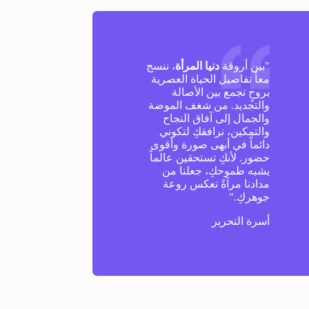
"بين أروقة
دنيا المرأة
، ننسج
معاً تفاصيل الحياة العصرية
بروحٍ تجمع بين الأصالة
والتجديد. من شغف الموضة
والجمال إلى آفاق النجاح
والتمكين، نرافقكِ لتكوني
دائماً في أبهى صورة وأقوى
حضور. لأنكِ تستحقين عالماً
يشبه طموحكِ، جعلنا من
مدادنا مرآةً تعكس روعة
جوهركِ."
أسرة التحرير