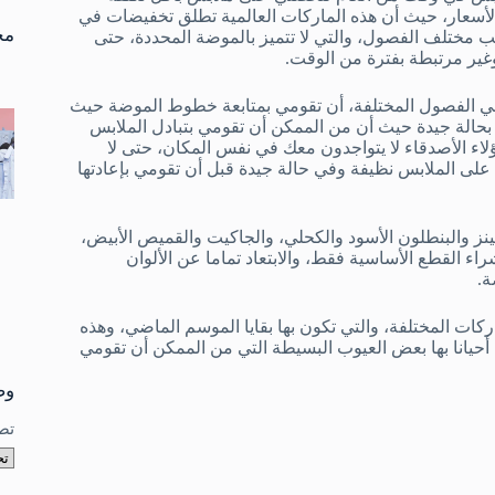
تو
الأسعار، حيث أن هذه الماركات العالمية تطلق تخفيضات في
نتا
مخ
لابس التي تناسب مختلف الفصول، والتي لا تتميز بالموضة المحددة، حتى
وغير مرتبطة بفترة من الوقت.
ة في الفصول المختلفة، أن تقومي بمتابعة خطوط الموضة حيث
 بحالة جيدة حيث أن من الممكن أن تقومي بتبادل الملابس
لاء الأصدقاء لا يتواجدون معك في نفس المكان، حتى لا
 على الملابس نظيفة وفي حالة جيدة قبل أن تقومي بإعادتها
نز والبنطلون الأسود والكحلي، والجاكيت والقميص الأبيض،
ء القطع الأساسية فقط، والابتعاد تماما عن الألوان
ة.
اركات المختلفة، والتي تكون بها بقايا الموسم الماضي، وهذه
حيانا بها بعض العيوب البسيطة التي من الممكن أن تقومي
وص
تص