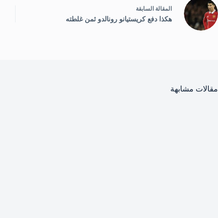
ال
مقالة
السابقة
هكذا دفع كريستيانو رونالدو ثمن غلطته
مقالات مشابهة