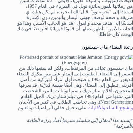
الأبحاث النووية”، و”سيدة الفيزياء الأولى”. كما ساعدت اثنين
من زملائها للفوز بجائزة نوبل في الفيزياء في العام 1957،
استنادًا إلى “تجربة وو”. قبل تلك التجربة، لم تكن هناك أي
طريقة واضحة لوصف جهتي اليسار واليمين دون الإشارة
أساسًا إلى هدف محدد والقول “هذا هو الجانب الأيسر، وهذا هو
الجانب الأيمن”. أظهر عملها أن قانونًا فيزيائيًا افتراضيًا في ذلك
الوقت كان خاطئًا.
رائدة الفضاء ماي جميسون
(Energy.gov)
ماي جميسون تخاف من المرتفعات، ولكن لم يمنعها ذلك من
السفر إلى الفضاء. انطلقت إلى المدار على متن مكوك الفضاء
إنديفور في العام 1992 وأصبحت أول امرأة أميركية من أصل
أفريقي تنطلق إلى الفضاء. وهي أيضًا طبيبة مُدرَّبة. قد يعرفها
المعجبون بأفلام ستار تريك باسم ليوتنانت بالمر، الشخصية
التي مثلتها في العام 1993 في فيلم ستار تريك: الجيل القادم
(Next Generation). وهي تخاطب الطلاب في كثير من الأحيان
وتشجع النساء والأقليات
على دخول حقلي الرياضيات والعلوم.
“يستند هذا المقال إلى سلسلة نشرتها أصلًا وزارة الطاقة
الأميركية”