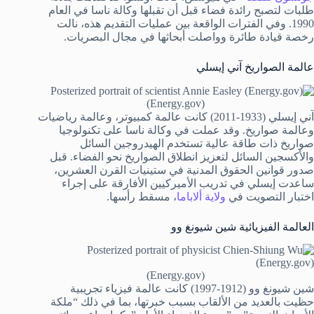
طلبات لتصبح رائدة فضاء قبل أن تقبلها وكالة ناسا في العام
1990. وفي الفترات الواقعة بين عمليات التقديم هذه، نالت
رخصة قيادة طائرة وواصلت أبحاثها في مجال البصريات.
عالمة الصواريخ آني إيسلي
(Energy.gov)
آني إيسلي (1933-2011) كانت عالمة كمبيوتر، وعالمة رياضيات
وعالمة صواريخ. وقد عملت في وكالة ناسا على تكنولوجيا
صواريخ ذات طاقة عالية تستخدم الهيدروجين السائل
والأكسجين السائل لتعزيز انطلاق الصواريخ نحو الفضاء. قبل
صدور قوانين الحقوق المدنية في ستينيات القرن العشرين،
ساعدت إيسلي في تدريب الأميركيين الأفارقة على إجراء
اختبار التصويت في
ولاية ألاباما
، مسقط رأسها.
العالمة الفيزيائية شين شيونغ وو
(Energy.gov)
شين شيونغ وو (1912-1997) كانت عالمة فيزياء تجريبية
حظيت بالعديد من الألقاب بسبب خبرتها، بما في ذلك “ملكة