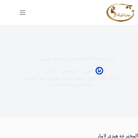
لتجاوز
لى
لمحتوى
خمس نساء لامعات يجدر التعرّف عليهن
ألمى
ديسمبر 5, 2022
slider
,
line
,
أخبار عامة
,
ثقافة وفنون
,
دنيا الثقافة
,
مشاهير
,
نساء لامعات
المخترعة هيدي لامار