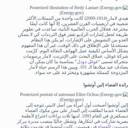
(Energy.gov)
هيدي لامار (1914-2000) كانت واحدة من الممثلات الأكثر
شعبية في أربعينيات القرن العشرين، إلا أنها كانت أيضًا
مخترعة. فخلال الحرب العالمية الثانية، ساعدت في تطوير
طريقة لجعل إشارات الراديو تقفز فوق الترددات كي لا يتمكن
العدو من التشويش على الإشارات. لم يكن هذا النظام
مستخدمًا على الإطلاق في ذلك الوقت، غير أن هذا المفهوم
يشكل الأساس لكيفية عمل الهواتف النقالة اليوم. كرَّمت
شركة غوغل، عملاق البحث على الإنترنت، لامار برسومات
متحركة تسمى “
غوغل دودل
” بمناسبة ما كان يمكن أن
يصادف عيد ميلادها الـ 101. ويبين هذا الرسم حياة لامار
المزدوجة كممثلة مشهورة ومخترعة على حد سواء.
رائدة الفضاء إلين أوتشوا
(Energy.gov)
إلين أوتشوا أصبحت أول امرأة من أصل لاتيني تتوجه إلى
الفضاء عندما انطلقت إلى المدار على متن مكوك الفضاء
ديسكفري في العام 1993. لديها ثلاث براءات اختراع لأنظمة
بصرية شاركت في ابتكارها، وتشغَل حاليًا منصب
مديرة مركز
جونسون للفضاء
في هيوستن. كانت أوتشوا قد تقدمت بثلاثة