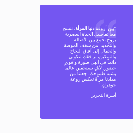
"بين أروقة
دنيا المرأة
، ننسج
معاً تفاصيل الحياة العصرية
بروحٍ تجمع بين الأصالة
والتجديد. من شغف الموضة
والجمال إلى آفاق النجاح
والتمكين، نرافقكِ لتكوني
دائماً في أبهى صورة وأقوى
حضور. لأنكِ تستحقين عالماً
يشبه طموحكِ، جعلنا من
مدادنا مرآةً تعكس روعة
جوهركِ."
أسرة التحرير