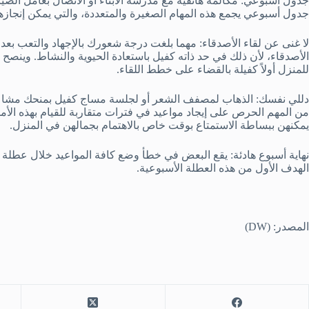
جدول أسبوعي: مكالمة هاتفية مع مدرسة الأبناء أو الاتصال بعامل الصيا
جدول أسبوعي يجمع هذه المهام الصغيرة والمتعددة، والتي يمكن إنجازه
لا غنى عن لقاء الأصدقاء: مهما بلغت درجة شعورك بالإجهاد والتعب بعد
الأصدقاء، لأن ذلك في حد ذاته كفيل باستعادة الحيوية والنشاط. وينصح ا
للمنزل أولاً كفيلة بالقضاء على خطط اللقاء.
دللي نفسك: الذهاب لمصفف الشعر أو لجلسة مساج كفيل بمنحك مشاعر س
من المهم الحرص على إيجاد مواعيد في فترات متقاربة للقيام بهذه الأمو
يمكنهن ببساطة الاستمتاع بوقت خاص بالاهتمام بجمالهن في المنزل.
نهاية أسبوع هادئة: يقع البعض في خطأ وضع كافة المواعيد خلال عطلة نه
الهدف الأول من هذه العطلة الأسبوعية.
المصدر: (DW)