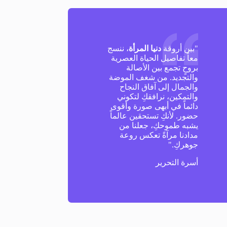
"بين أروقة
دنيا المرأة
، ننسج
معاً تفاصيل الحياة العصرية
بروحٍ تجمع بين الأصالة
والتجديد. من شغف الموضة
والجمال إلى آفاق النجاح
والتمكين، نرافقكِ لتكوني
دائماً في أبهى صورة وأقوى
حضور. لأنكِ تستحقين عالماً
يشبه طموحكِ، جعلنا من
مدادنا مرآةً تعكس روعة
جوهركِ."
أسرة التحرير