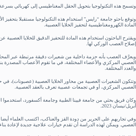
وتسمح هذه التكنولوجيا بتحويل الحقل المغناطيسي إلى كهربائي بسرعة أعلى بـ120 مرة من المواد المستخ
وتوقع باحثو جامعة “رايس” استخدام هذه التكنولوجيا مستقبلا بتحفيز 
المادة الكهرومغناطيسية لتحفيز الخلايا العصبية.
ويقترح الباحثون استخدام هذه المادة للتحفيز الدقيق للخلايا العصبية ع
إصلاح العصب الوركي لها.
ويعرَّف العصب بأنه حزمة داخلية من شعيرات دقيقة مرتبطة عبر المحاو
العصبي المركزي والأعضاء المختلفة، في ما تقوم الأعصاب المصدرة بن
والغدد المختلفة.
وتتكون الشعيرات العصبية من محاور الخلايا العصبية (عصبونات)، في ح
العصبي المركزي، أو في تجمعات عصبية تعرف بالعقد العصبية.
وكان فريق بحثي من جامعة فيينا الطبية وجامعة أكسفورد، استخدموا ا
أبريل/نيسان 2023.
وفي تجاربهم على الحرير من دودة القز والعناكب، اكتسب العلماء أيضا
العصبي. ويمكن لهذه الدراسة أن تقدم خيارات علاجية جديدة لإعادة بناء