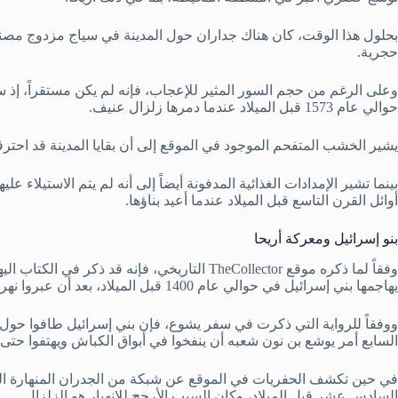
بحلول هذا الوقت، كان هناك جداران حول المدينة في سياج مزدوج مصنو
حجرية.
وعلى الرغم من حجم السور المثير للإعجاب، فإنه لم يكن مستقراً، إ
حوالي عام 1573 قبل الميلاد عندما دمرها زلزال عنيف.
يشير الخشب المتفحم الموجود في الموقع إلى أن بقايا المدينة قد احتر
بينما تشير الإمدادات الغذائية المدفونة أيضاً إلى أنه لم يتم الاستيلاء 
أوائل القرن التاسع قبل الميلاد عندما أعيد بناؤها.
بنو إسرائيل ومعركة أريحا
وفقاً لما ذكره موقع TheCollector التاريخي، فإنه
يهاجمها بني إسرائيل في حوالي عام 1400 قبل الميلاد، بعد أن عبروا نهر الأردن ودخلوا بلاد كنعان.
السابع أمر يوشع بن نون شعبه أن ينفخوا في أبواق الكباش ويهتفوا حتى
في حين تكشف الحفريات في الموقع عن شبكة من الجدران المنهارة التي 
السادس عشر قبل الميلاد، وكان السبب الأرجح للانهيار هو الزلزال.