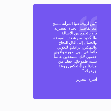
"بين أروقة
دنيا المرأة
، ننسج
معاً تفاصيل الحياة العصرية
بروحٍ تجمع بين الأصالة
والتجديد. من شغف الموضة
والجمال إلى آفاق النجاح
والتمكين، نرافقكِ لتكوني
دائماً في أبهى صورة وأقوى
حضور. لأنكِ تستحقين عالماً
يشبه طموحكِ، جعلنا من
مدادنا مرآةً تعكس روعة
جوهركِ."
أسرة التحرير