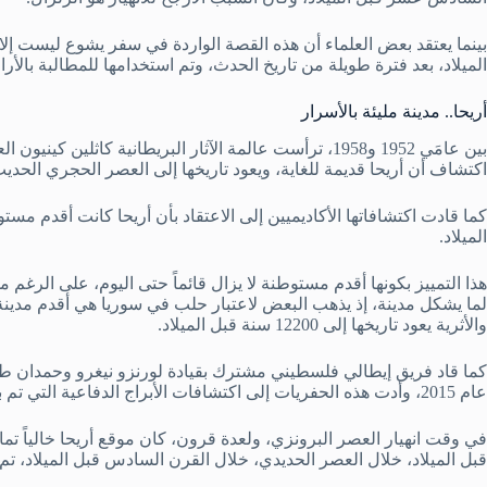
بينما يعتقد بعض العلماء أن هذه القصة الواردة في سفر يشوع ليست إلا
الميلاد، بعد فترة طويلة من تاريخ الحدث، وتم استخدامها للمطالبة بالأ
أريحا.. مدينة مليئة بالأسرار
بين عامَي 1952 و1958، ترأست عالمة الآثار البريطانية كاثلي
اكتشاف أن أريحا قديمة للغاية، ويعود تاريخها إلى العصر الحجري الحديث
الميلاد.
هذا التمييز بكونها أقدم مستوطنة لا يزال قائماً حتى اليوم، على الرغم من
لما يشكل مدينة، إذ يذهب البعض لاعتبار حلب في سوريا هي أقدم مدينة
والأثرية يعود تاريخها إلى 12200 سنة قبل الميلاد.
عام 2015، وأدت هذه الحفريات إلى اكتشافات الأبراج الدفاعية التي تم بناؤها على تل السلطان.
في وقت انهيار العصر البرونزي، ولعدة قرون، كان موقع أريحا خالياً تماماً
قبل الميلاد، خلال العصر الحديدي، خلال القرن السادس قبل الميلاد، تم تدم