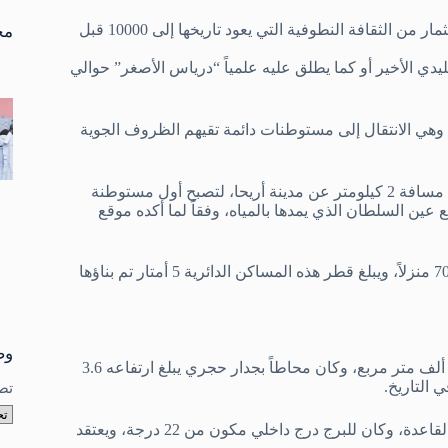
تو
نتا
بدأت الحياة في مدينة أريحا باعتبارها منطقة تخييم للصيادين وجامعي الثمار من الثقافة النطوفية التي يعود تاريخها إلى 10000 قبل
مخ
ليدي الأخير أو كما يطلق عليه علمياً “درياس الأصغر” حوالي
 وهي الانتقال إلى مستوطنات دائمة تقيهم الظروف الجوية
أول منطقة تم اختيارها لتكون مستوطنة كانت “تل السلطان” التي تبعد مسافة 2 كيلومتر عن مدينة أريحا، لتصبح أول مستوطنة
ين السلطان الذي يمدها بالمياه، وفقاً لما أكده موقع
وبحلول عام 9400 قبل الميلاد تقريباً، نمت المستوطنة لتشمل أكثر من 70 منزلاً، ويبلغ قطر هذه المساكن الدائرية 5 أمتار تم بناؤها
وص
تكشف الأدلة الأثرية أنه بحلول عام 8000 قبل الميلاد، نما الموقع إلى 40 ألف متر مربع، وكان محاطاً بجدار حجري يبلغ ارتفاعه 3.6
تص
يوجد داخل الجدار برج حجري يبلغ ارتفاعه 8.5 متر وعرضه 9 أمتار عند القاعدة، وكان للبرج درج داخلي مكون من 22 درجة، ويعتقد