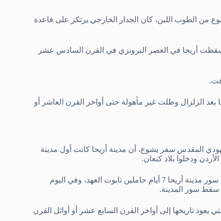
ع من الطوب اللبن، كان الجدار الخارجي يرتكز على قاعدة
ذ سقطت أريحا في العصر البرونزي في القرن السادس عشر
قت.
عليها بعد الزلزال وظلت غير مأهولة حتى أواخر القرن العاشر أو
 قد ذكر في الكتاب اليهودي المقدس سفر يشوع، أن مدينة أريحا كانت أول مدينة
ووفقاً للرواية التي ذكرت في سفر يشوع، فإن بني إسرائيل طافوا حول سور مدينة أريحا 7 أيام حاملين تابوت العهد، وفي اليوم
 سقط سور المدينة.
يعود تاريخها إلى أواخر القرن السابع عشر أو أوائل القرن