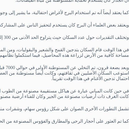
أن الجدار كان يستخدم لحماية المستوطنة من مياه الفيضانات.
كما يعتقد أيضاً أنه تم استخدام البرج لأغراض احتفالية، ما يشير إلى وج
ويعتقد بعض العلماء أن البرج كان يستخدم لتحفيز الناس على المشاركة
وتختلف التقديرات حول عدد السكان حيث يتراوح الحد الأدنى من 300 إلى 3000 كحد أقصى.
في هذا الوقت قام السكان بتدجين القمح والشعير والبقوليات، ومن المحت
مساحة كافية من الأرض لزراعة هذه المحاصيل، فيما استكملوا نظامهم ال
وبعد بض
استوعب السكان الأصليين في ثقافتهم، وكانت أيضاً مستوطنة من العصر
احتمال تدجين الأغنام في هذا الوقت تقريباً.
في حين كانت المباني عبارة عن هياكل مستقيمة مصنوعة من الطوب ا
كانت الغرف ذات أرضيات مصنوعة من الجير وكان للفناء أرضية مصنو
تشمل التطورات الأخرى الصوان على شكل رؤوس سهام، وشفرات منج
كما تم العثور على أحجار الرحى والمطارق والفؤوس المصنوعة من الح