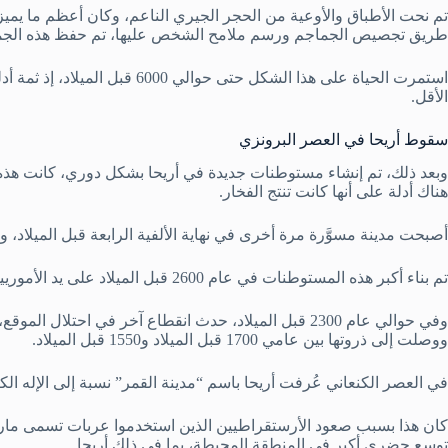
تم نحت الأطباق والأوعية من الحجر الجيري الناعم، وكان أعظم ما يميز
طريق تجصيص الجماجم ورسم ملامح الشخص عليها، تم حفظ هذه الجما
الأقل.
سقوط أريحا في العصر البرونزي
وبعد ذلك، تم إنشاء مستوطنات جديدة في أريحا بشكل دوري، كانت هذه
هناك أدلة على أنها كانت تنتج الفخار.
أصبحت مدينة مسوَّرة مرة أخرى في نهاية الألفية الرابعة قبل الميلاد، وت
تم بناء أكبر هذه المستوطنات في عام 2600 قبل الميلاد على يد الأموريين.
ووصلت إلى ذروتها بين عامي 1700 قبل الميلاد و1550 قبل الميلاد.
في العصر الكنعاني عُرفت أريحا باسم “مدينة القمر” نسبة إلى الإله الكن
كان هذا بسبب صعود الأرستقراطيين الذين استخدموا عربات تسمى ماريا
توسع حضري أكبر في المنطقة المحيطة، بما في ذلك أريحا.