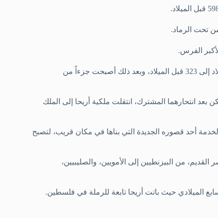
ن تحت الرماد.
أكبر الفرس.
استخدم الإسكندر أريحا كملكية شخصية له في الفترة من 336 قبل الميلاد إلى 323 قبل الميلاد، وبعد ذلك أصبحت جزءاً من
لكن بعد انتحارهما المشترك، انتقلت ملكية أريحا إلى الملك
خدمة أحد قصوره الجديدة التي بناها في مكان قريب، لتصبح
لقديم، من البيزنطيين إلى الأمويين، والصليبيين،
ابع الميلادي حيث باتت أريحا تابعة للرملة في فلسطين.