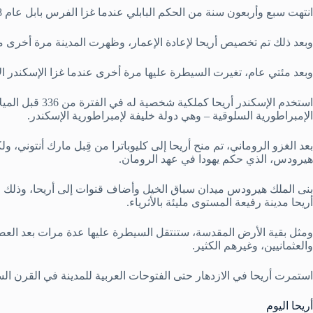
انتهت سبع وأربعون سنة من الحكم البابلي عندما غزا الفرس بابل عام 598 قبل الميلاد.
وبعد ذلك تم تخصيص أريحا لإعادة الإعمار، وظهرت المدينة مرة أخرى م
وبعد مئتي عام، تغيرت السيطرة عليها مرة أخرى عندما غزا الإسكندر ال
الإمبراطورية السلوقية – وهي دولة خليفة لإمبراطورية الإسكندر.
بعد الغزو الروماني، تم منح أريحا إلى كليوباترا من قِبل مارك أنتوني، و
هيرودس، الذي حكم يهودا في عهد الرومان.
بنى الملك هيرودس ميدان سباق الخيل وأضاف قنوات إلى أريحا، وذلك ل
أريحا مدينة رفيعة المستوى مليئة بالأثرياء.
ومثل بقية الأرض المقدسة، ستنتقل السيطرة عليها عدة مرات بعد العصر ا
والعثمانيين، وغيرهم الكثير.
استمرت أريحا في الازدهار حتى الفتوحات العربية للمدينة في القرن الس
أريحا اليوم