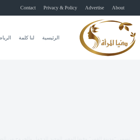
لتجاوز
Contact
Privacy & Policy
Advertise
About
لى
لمحتوى
الرئيسية
لنا كلمة
الريا
تسمى “مدينة القمر” وفيها المعبر الوحيد للدخول والخروج من الضفة