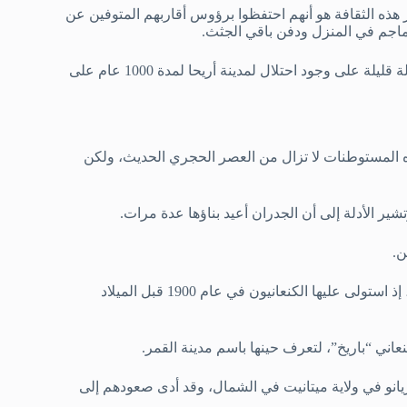
 هذه الثقافة هو أنهم احتفظوا برؤوس أقاربهم المتوفين عن
جم في المنزل ودفن باقي الجثث.
استمرت الحياة على هذا الشكل حتى حوالي 6000 قبل الميلاد، إذ ثمة أدلة قليلة على وجود احتلال لمدينة أريحا لمدة 1000 عام على
 المستوطنات لا تزال من العصر الحجري الحديث، ولكن
شير الأدلة إلى أن الجدران أعيد بناؤها عدة مرات.
وفي حوالي عام 2300 قبل الميلاد، حدث انقطاع آخر في احتلال الموقع، إذ استولى عليها الكنعانيون في عام 1900 قبل الميلاد
عاني “باريخ”، لتعرف حينها باسم مدينة القمر.
نو في ولاية ميتانيت في الشمال، وقد أدى صعودهم إلى