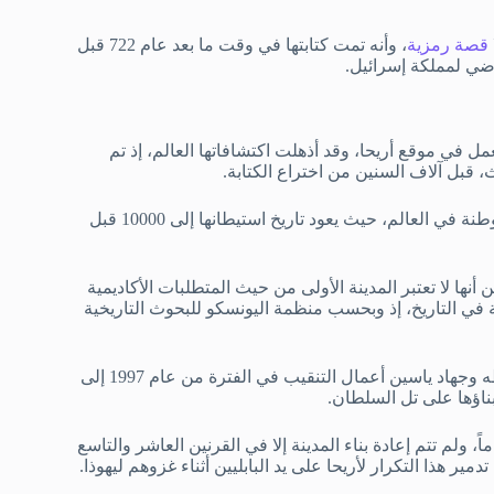
قصة رمزية
، وأنه تمت كتابتها في وقت ما بعد عام 722 قبل
راضي لمملكة إسرائيل.
ن كينيون العمل في موقع أريحا، وقد أذهلت اكتشافاتها العالم، إذ تم
، قبل آلاف السنين من اختراع الكتابة.
كما قادت اكتشافاتها الأكاديميين إلى الاعتقاد بأن أريحا كانت أقدم مستوطنة في العالم، حيث يعود تاريخ استيطانها إلى 10000 قبل
 أنها لا تعتبر المدينة الأولى من حيث المتطلبات الأكاديمية
 في التاريخ، إذ وبحسب منظمة اليونسكو للبحوث التاريخية
كما قاد فريق إيطالي فلسطيني مشترك بقيادة لورنزو نيغرو وحمدان طه وجهاد ياسين أعمال التنقيب في الفترة من عام 1997 إلى
، ولم تتم إعادة بناء المدينة إلا في القرنين العاشر والتاسع
ير هذا التكرار لأريحا على يد البابليين أثناء غزوهم ليهوذا.