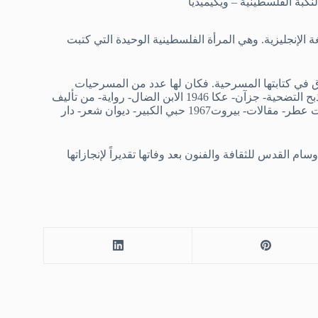
نكبة الفلسطينية – ويكيميديا
 الإنجليزية. وهي المرأة الفلسطينية الوحيدة التي كتبت
زق في كتابتها المسرحية. فكان لها عدد من المسرحيات
والكتب الأدبية والأعمال المترجمة؛ منها: صبر وفرج- عكا 1943- على مذبح التضحية- جزآن- عكا 1946 الابن الضال- رواية- من تأليف
الكاتب الإنجليزي كين- ترجمة- عكا 1946 عبير ومجد- بيروت 1966 نفحات عطر- مقالات- بيروت1967 حبي الكبير- ديوان شعر- دار
 فيها. وتم منح اسمها وسام القدس للثقافة والفنون بعد وفاتها تقديراً لإنجازاتها