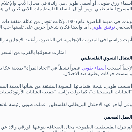
أسماء رزق طوبى، أو أسمى طوبي، هي رائدة في مجال الأدب والإعلام في
المسرح الفلسطيني، ومن أوائل النساء الفلسطينيات اللاتي كتبن في هذا
ولدت في مدينة الناصرة عام 1905، وكانت تنحدر من 
الصحفي
توفيق طوبي
، أما والدها فكان شاعراً حرص على تلقينها حب ال
أنهت دراستها في المدرسة الإنجليزية في الناصرة، وأتقنت الإنجليزية وال
امتازت طفولتها بالقرب من الشعر و
النضال النسوي الفلسطيني
لاحقاً أصبحت
أسماء طوبي
وأسست حركات وطنية ضد الاحتلال.
أصبحت طوبي، نتيجة اهتماماتها النسوية المنبثقة من نشأتها الدينية ال
“الشابات المسيحيات”، كما تولت رئاسة “جمعية الشابات الأرثوذكسيات
وفي أواخر عهد الاحتلال البريطاني لفلسطين، عملت طوبي رئيسة للاتحا
العمل الصحفي
لم تترك الفلسطينية الطموحة مجال الصحافة بنوعيها الورقي والإذاعي،