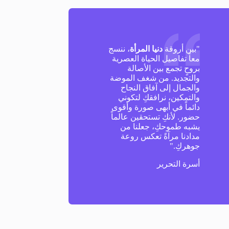
"بين أروقة
دنيا المرأة
، ننسج
معاً تفاصيل الحياة العصرية
بروحٍ تجمع بين الأصالة
والتجديد. من شغف الموضة
والجمال إلى آفاق النجاح
والتمكين، نرافقكِ لتكوني
دائماً في أبهى صورة وأقوى
حضور. لأنكِ تستحقين عالماً
يشبه طموحكِ، جعلنا من
مدادنا مرآةً تعكس روعة
جوهركِ."
أسرة التحرير