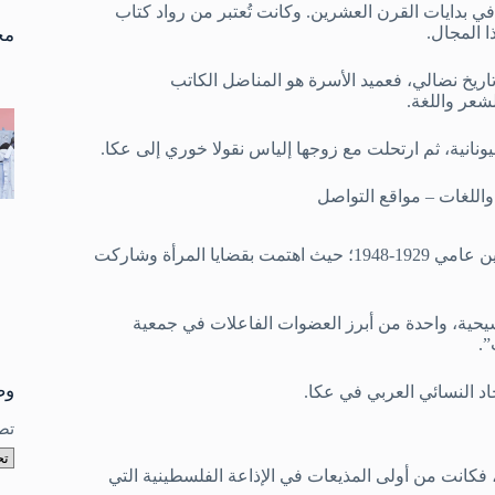
تو
 بدايات القرن العشرين. وكانت تُعتبر من رواد كتاب
نتا
 المجال.
مخ
عائلة مثقفة ذات تاريخ نضالي، فعميد الأسرة هو المناضل الكاتب
شعر واللغة.
يونانية، ثم ارتحلت مع زوجها إلياس نقولا خوري إلى عكا.
اللغات – مواقع التواصل
عضواً نشطاً في “اتحاد المرأة” بمدينة عكا بين عامي 1929-1948؛ حيث اهتمت بقضايا المرأة وشاركت
مسيحية، واحدة من أبرز العضوات الفاعلات في جمعية
”.
وص
د النسائي العربي في عكا.
تص
 فكانت من أولى المذيعات في الإذاعة الفلسطينية التي