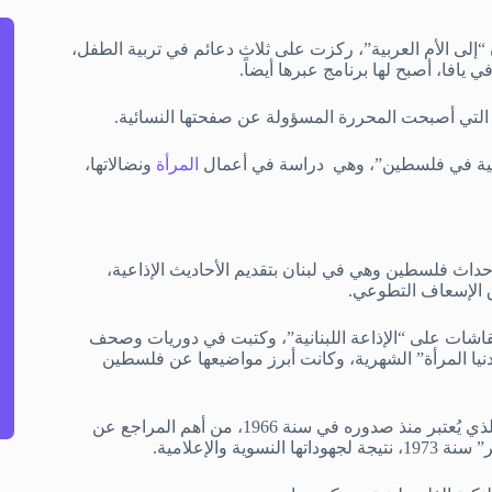
“إلى الأم العربية”، ركزت على ثلاث دعائم في تربية الطفل،
فا، أصبح لها برنامج عبرها أيضاً.
التي أصبحت المحررة المسؤولة عن صفحتها النسائية.
العربية في فلسطين”، وهي دراسة في أعمال
المرأة
ونضالاتها،
اث فلسطين وهي في لبنان بتقديم الأحاديث الإذاعية،
ق الإسعاف التطوعي.
نقاشات على “الإذاعة اللبنانية”، وكتبت في دوريات وصحف
دنيا المرأة” الشهرية، وكانت أبرز مواضيعها عن فلسطين
ثم في مطلع الستينيات، عكفت على إعداد كتابها الأشهر “عبير ومجد” الذي يُعتبر منذ صدوره في سنة 1966، من أهم المراجع عن
والإعلامية.