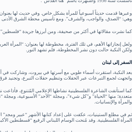
تأسست سنة 1936 واشتهرت باسم “هُنا القدس”.
وعبرها قدمت حديثاً أسبوعياً للمرأة بشكل خاص. وفي حديث لها بعنوان 
وهي: “الصدق، والواجب، والشرف”. ومع تأسيس محطة الشرق الأدنى في يا
كما نشرت مقالاتها في أكثر من صحيفة، ومن أبرزها جريدة “فلسطين” 
ولعل إنجازاتها الأهم، في تلك الفترة، مخطوطة لها بعنوان: “المرأة 
ولكن النكبة حالت دون نشر المخطوطة، فلم تشهد النور.
السفر إلى لبنان
بعد النكبة، استقرت أسماء طوبي مع أسرتها في بيروت، وشاركت في أحد
واتجهت لجمع التبرعات عبر الحفلات وتنظيم حفلات التبرع، وتجنيد فر
كما استأنفت الشاعرة الفلسطينية نشاطها الإعلامي المُتنوع، فأذاعت 
متعددة؛ منها “الحياة” و”كل شيء”، ومجلة “الأحد” الأسبوعية، ومجلة “
والمرأة والإنسانيات.
المرأة الفلسطينية. وقد مُنحت الوسام اللبناني الرفيع “قسطنطين الأكبر” سنة 1973، نتيجة لجهوداتها النسوية 