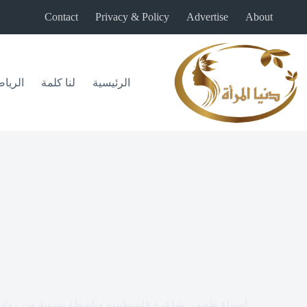
لتجاوز
Contact
Privacy & Policy
Advertise
About
لى
لمحتوى
الرئيسية
لنا كلمة
الريا
أسماء طوبي.. شاعرة فلسطينية وناشطة نسوية من رواد ال