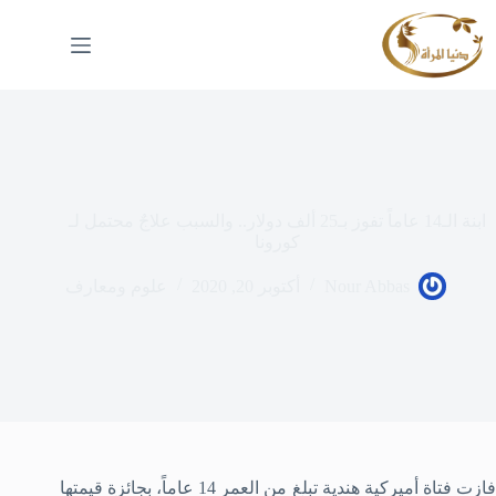
لتجاوز
لى
لمحتوى
ابنة الـ14 عاماً تفوز بـ25 ألف دولار.. والسبب علاجٌ محتمل لـ
كورونا
Nour Abbas
أكتوبر 20, 2020
علوم ومعارف
فازت فتاة أميركية هندية تبلغ من العمر 14 عاماً، بجائزة قيمتها