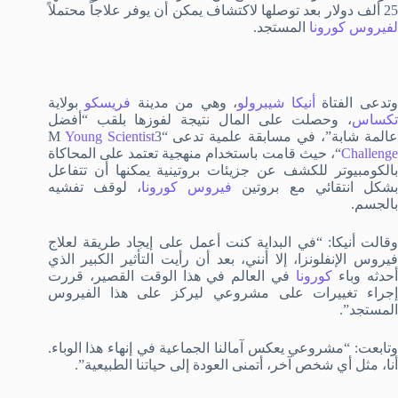
25 ألف دولار بعد توصلها لاكتشاف يمكن أن يوفر علاجاً محتملاً
لفيروس كورونا
المستجد.
تدعى الفتاة
أنيكا شيبرولو
، وهي من مدينة
فريسكو
بولاية
تكساس
، وحصلت على المال نتيجة لفوزها بلقب “أفضل
المة شابة”، في مسابقة علمية تدعى “3
Young Scientist
M
Challenge
“، حيث قامت باستخدام منهجية تعتمد على المحاكاة
بالكومبيوتر للكشف عن جزيئات بروتينية يمكنها أن تتفاعل
شكل انتقائي مع بروتين
فيروس كورونا
، لوقف تفشيه
بالجسم.
وقالت أنيكا: “في البداية كنت أعمل على إيجاد طريقة لعلاج
فيروس الإنفلونزا، إلا أنني، بعد أن رأيت التأثير الكبير الذي
حدثه وباء
كورونا
في العالم في هذا الوقت القصير، قررت
إجراء تغييرات على مشروعي ليركز على هذا الفيروس
المستجد”.
وتابعت: “مشروعي يعكس آمالنا الجماعية في إنهاء هذا الوباء.
أنا، مثل أي شخص آخر، أتمنى العودة إلى حياتنا الطبيعية”.