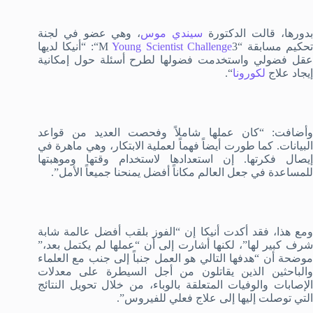
دورها، قالت الدكتورة
سيندي موس
، وهي عضو في لجنة
حكيم مسابقة “3
Young Scientist Challenge
M
“: “أنيكا لديها
عقل فضولي واستخدمت فضولها لطرح أسئلة حول إمكانية
إيجاد علاج
لكورونا
“.
وأضافت: “كان عملها شاملاً وفحصت العديد من قواعد
البيانات. كما طورت أيضاً فهماً لعملية الابتكار، وهي ماهرة في
إيصال فكرتها. إن استعدادها لاستخدام وقتها وموهبتها
للمساعدة في جعل العالم مكاناً أفضل يمنحنا جميعاً الأمل”.
ومع هذا، فقد أكدت أنيكا إن “الفوز بلقب أفضل عالمة شابة
شرف كبير لها”، لكنها أشارت إلى أن “عملها لم يكتمل بعد،”
موضحة أن “هدفها التالي هو العمل جنباً إلى جنب مع العلماء
والباحثين الذين يقاتلون من أجل السيطرة على معدلات
الإصابات والوفيات المتعلقة بالوباء، من خلال تحويل النتائج
التي توصلت إليها إلى علاج فعلي للفيروس”.