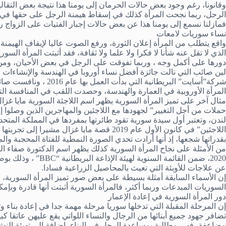
وقانونا، رغم وجود بعض حالات الحرمان إلى يومنا هذا نتيجة بعض التقال
الرجل، ربما نجحت المرأة كذلك في إسقاط هيمنة الرجل على حقها في اخ
فمازلنا نسمع إلى يومنا هذا عن بعض حالات إجبار الفتيات على الزواج ر
نساء سوريات لامعات
واقع يتطلب من المرأة إعلان الثورة، ورفع الصوت عاليا لإيقاف الهيمن
الذي لا تقل عنه شأنا لا فكرا ولا علما ولا ثقافة، فقد أثبتت المرأة الس
دورها على أكمل وجه ، وربما تفوقت على الرجل في بعض الأحيان، ومن أب
المرأة الأوروبية في العمارة والهندسة، وحصدت اللقب في المنافسة 
حملات من أجل التغيير” لجهودها مع اللاجئين والمهاجرين الذين وصلوا 
لندن، وتعتبر أول سيدة سورية تقود طائرتها بمفردها في المملكة المتح
اللاجئين” في كانون الأول عام 2019 قصة مايا غزال
بقدراتها شجعها، إذ أنها أرادت تحدي الصورة النمطية للفتاة المحجبة وا
2020، ضمن القائمة الس
عن علاجات للأوبئة التي تعيث بالمحاصيل الزراعية فسادا.
إن الأسماء السابقة أمثلة بسيطة على بعض صور تميز المرأة السورية، و
السوريات المبدعات وربما أكثر، فالمرأة السورية أثبتت أنها قادرة وبإمك
دور المرأة السورية في إعادة الإعمار
إن المرحلة المقبلة التي تدخلها سوريا مرحلة مهمة جدا في إعادة بناء 
تضافر جهود جميع أبنائها من الرجال والنساء اللواتي يقع عليهن عاتقا كب
مضاعفة، فهي مطالبة بمساعدة الرجل في البناء، إضافة إلى تهيئة النشء