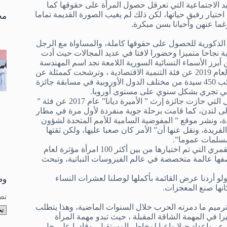
تو
يد الاجتماعية التي تعرقل حصول المرأة على حقوقها كما
نتا
تيار رفيق حياتها، لكن ذلك لم يغيب الصورة القديمة تماما
مخ
غما عنهن وأحيانا بسن مبكرة.
ة الذكورية للحصول على حقوقها كاملة، والمساواة مع الرجل
ورية نجاحا متميزا وحضورا لافتا في عديد المجالات حيث أدت
رز الأسماء النسائية السورية اللامعة نجد اسم المهندسة
لين صائب التي نالت جائزة أفضل نساء أوروبا في الهندسة والإنشاءات لعام 2019 عن فئة التنمية الاقتصادية ، وترشحت كممثلة عن
شركة”أسايت” البريطانية التي بدأت العمل بها عام 2016 ، ونافست صائب 450 سيدة من مختلف الدول الأوروبية في مسابقة جائزة
التي تجري بشكل سنوي على مستوى أوروبا.
مثال آخر على تميز المرأة السورية يظهر اسم اللاجئة السورية مايا غزال التي حازت جائزة إرث ” الأميرة ديانا” عام 2017 عن فئة ”
إلى لندن، كما قامت برحلة جوية منفردة لأول مرة في مطار
دة، ونشر موقع ” المفوضية السامية للأمم المتحدة لشؤون
 مشيرا إلى تجربتها الفريدة، ونقل عنها أن” الأمر كان صعبا عليها، ولكن ثقتها
لمسلمات عموما”.
من الأمثلة على نجاح المرأة السورية كذلك يظهر اسم الدكتورة صفاء القمري التي تم اختيارها من بين أكثر 100 امرأة مؤثرة لعام
نوية لهيئة الإذاعة البريطانية “BBC” ، وذلك بوصفها عالمة متخصصة في عالم الفيروسات النباتية، وتبحث
لو أردنا عرض القائمة بأكملها لوصلنا لعشرات النساء
وص
انها صنع المعجزات.
تص
وترميم ما دمرته الحرب خلال السنوات الماضية، وهذا يتطلب
يرا في المهمة الشاقة المقبلة ، حيث تبدو مهمة المرأة
 ، وإعداد جيلا واعيا لمخاطر المستقبل، وقادرا على حل