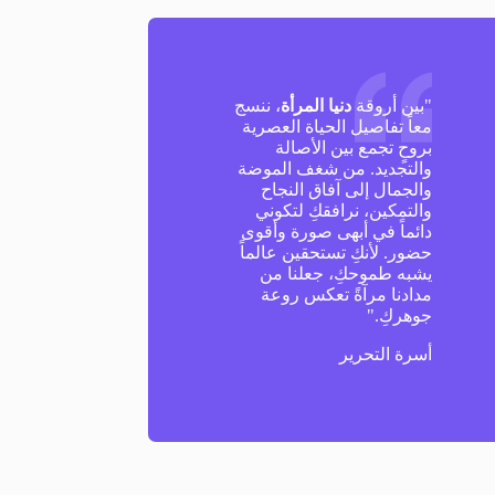
"بين أروقة
دنيا المرأة
، ننسج
معاً تفاصيل الحياة العصرية
بروحٍ تجمع بين الأصالة
والتجديد. من شغف الموضة
والجمال إلى آفاق النجاح
والتمكين، نرافقكِ لتكوني
دائماً في أبهى صورة وأقوى
حضور. لأنكِ تستحقين عالماً
يشبه طموحكِ، جعلنا من
مدادنا مرآةً تعكس روعة
جوهركِ."
أسرة التحرير