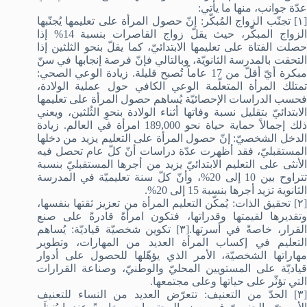
عدّة جوانب، منها ما يأتي:
[١] تجنّب الزواج المُبكّر: إنّ حصول المرأة على تعليمها يُجنّبها
الزواج المبكّر، حيث يقلّ زواج القاصرات بنسبة 14% إذا
حصلت الفتاة على تعليمها الابتدائيّ، كما يقلّ بنحو الثلثين إذا
التحقت بالمدرسة الثانويّة، وبالتالي فإنّ فرصة إنجابها في سنّ
مبكرة أيّ أقلّ من 17 عاماً تُصبح قليلة. زيادة الوعي الصحي:
تمتلك المرأة المتعلّمة الوعي الكافي حول عملية الولادة،
فحسب الدراسات الإحصائيّة يُساهم حصول المرأة على تعليمها
الابتدائيّ بتقليل نسبة وفاتها أثناء الولادة بنحوِ الثُلثين، ويعني
ذلك إجمالاً حماية حياة نحو 189,000 امرأة في العالم. زيادة
الدخل الشخصيّ: إنّ حصول المرأة على التعليم يزيد من دخلها
المستقبليّ، فقد أظهرت عدّة دراسات أنّ كلّ عام تحصل فيه
الأنثى على التعليم الابتدائيّ يزيد من أجرها المستقبليّ بنسبة
تتراوح بين 10 إلى 20%، وأنّ كلّ سنة تعليميّة في المدرسة
الثانوية تزيد أجرها بنسبة 15 إلى 20%.
[٢] تحقيق الذات: يُمكّن التعليم المرأة من تعزيز ثقتها بنفسها،
وتقديرها لقيمتها وقدراتها، فتكون امرأةً قادرةً على صنع
القرار، خاصةً في أسرتها.[٣] تكوين شخصيّة قياديّة: يُساهم
التعليم في إكساب المرأة العديد من المهارات، وتطوير
مهاراتها الشخصيّة، الأمر الذي يؤهّلها للحصول على أدوار
قياديّة على المستويين المحليّ والوطنيّ، وصناعة القرارات
التي تؤثّر على حياتها وعلى مجتمعها.
[٣] الحدّ من التعنيف: تتعرّض العديد من النساء للتعنيف