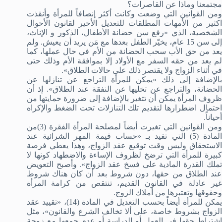
مجتمعنا وماذا عن القاصرات؟
ومن القوانين التي وضعت وكانت أكثر إنصافاً للمرأة وأنقذت
اكثير من الأمهات المطلقات للتعديل الأخير لقانون الأحوال
الشخصية، الذي «رفع سن حضانة الأطفال، الذكور و الإناث،
إلى سن 15 عام، يخيّر الطفل بعدها مع مَن يريد أن يعيش. ولم
يعد من حق الأب سحب الحضانة من الأم في حال عملها، كما
لم يعد من حقه السفر مع الأولاد إلا بموافقة الأم وذلك حتى
في أثناء الزواج ولا يقتصر ذلك على حالات الطلاق».
بالإضافة إلى ذلك «يمكن للمرأة التراجع عن تنازلها عن
الحضانة، والتراجع عن تخليها عن النفقة عند الطلاق». إذ أن
ظروف المرأة يمكن أن تتغير بالإضافة إلى ضرورة حمايتها من
احتمال اضطرارها لتقديم تلك التنازلات تحت الضغط والإكراه
أحياناً.
ومن القوانين التي تغيرت أيضاً لمصلحة المرأة الفقرة (3)من
المادة (5) التي تفيد بـ «حساب قيمة المهر الشرائية عند
الاستحقاق وليس وقت توقيع عقد الزواج، وهذا يعطي فرصة
كبيرة للمرأة التي ترضخ لظروف الإساءة والاضطهاد كونها لا
تملك القدرة المادية على فسخ عقد الزواج». وأصبح التعويض
عند الطلاق من حقها، دون شروط بعد أن كان هناك شروط
غير عادلة في القانون القديم، تنتقص من كرامة المرأة
وحقوقها وتعتبرها من أملاك الزوج.
يمكن للمرأة أيضاً بحسب التعديل في المادة (14)، «تقييد عقد
الزواج بشروط خاصة، على ألا تخالف الشرع والقانون»، مثل
اشتراط حقها في العمل أو الدراسة أو عدم جمعها مع زوجة