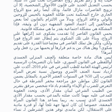
حيث إنه و رغم تجريم زواج القاصرات تحت سن 18 سنة،
بحسب التعديل الجديد على قانون #الأحوال_الشخصية، إلا أن
تزويج القاصرات مازال قائماً، وذلك أيضاً رغم منع الزواج
الجاري خارج المحكمة تحت طائلة العقوبة بالحبس للزوجين
والولي وعاقد الزواج، وبدلاً من الالتزام بالقانون لجأ بعض
المخالفين إلى اعتماد العقود الشفهية دون أي وثيقة، فإذا
المشكلة هي مشكلة اجتماعية بقدر ما هي مشكلة قانونية.
يحمي القانون القاصر إذا تقدمت بشكوى عند إكراهها على
الزواج، وبناءً على تلك الشكوى يتم إبطال عقد الزواج فوراً
ولكن، ولكن هل تملك القاصر في مجتماعتنا القدرة على تقديم
شكوى؟ وهل هناك من يدعم قرارها أو يحميها من رد فعل ولي
أمرها؟
ليس هناك مادة خاصة متعلقة بالعنف المنزلي الجسدي
أواللفظي في القانون السوري، علماً بأن التصريحات الرسمية
لرئيس الهيئة العامة للطب الشرعي في عام 2016، أكدت على
ازدياد نسبة العنف الأسري ووصول نسبة تعرض المرأة
للضرب إلى 50% في السنوات العشر الأخيرة. بالمقابل يضمن
القانون لكل مواطن حق مراجعة مخفر الشرطة في حال
التعرض للضرب أو الإيذاء والتقدم بادعاء شخصي مرفق بتقرير
من الطبيب الشرعي لبيان مقدار الأذى، وتحدد العقوبة
للمدعى عليه مهما كانت صلته بالمدعي بحسب مقدار الأذى
الجسدي الذي تسبب به. ربما يساعد هذا القانون المرأة
المعنفة، خصوصاً إن كان لديها جهة تلجأ لها، أو قدرة مادية
على الاستقلال، لكن مامدى توفر هذين الشرطين لـ نساء