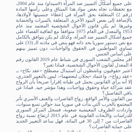
على جميع أشكال التمييز ضد المرأة (#سيداو) منذ عام 2004،
مع تحفظات تجاه بعض مواد هذا الميثاق وعلى رأسها المادة
(رقم 2) المتعلقة بحق المرأة في إعطاء جنسيتها لأولادها،
بالإضافة إلى بعض البنود الأخرى المتعلقة بالميراث والحضانة
وغيرها. لم يكن قانون الأحوال الشخصية المعتمد منذ عام
1953 والمعدل في العام 1975 متوافقاً مع اتفاقية القضاء على
جميع أشكال التمييز ضد المرأة، وكذلك لم يكن يتوافق بالكامل
مع نص دستور سوريا بحد ذاته فهو ينص في مادته الـ (33) على
تساوي المواطنين في الحقوق والواجبات، دون تمييز بينهم
على أساس الجنس.
أقر مجلس الشعب السوري في شباط عام 2019 القانون رقم
4 المعدل لقانون الأحوال الشخصية، فماذا تغير؟
اعتبر حقوقيون وناشطون أن استبدال مصطلح «عقد نكاح» بـ
«عقد زواج»، واعتماد «يحلان لبعضهما»، ليس بالتغيير الجذري،
إلا أنه برأي القانونين يحمل في طياته إقراراً صريحاً بأن الزواج
عقد شراكة حياة وحقوق وواجبات، وهذا مؤشر جيد. فماذا عن
باقي التفاصيل؟
بين القانون والأمر الواقع، زواج القاصرات والعنف الأسري تأثر
المجتمع بالحرب التي بدأت في سوريا منذ حوالي تسع سنوات،
وازدادت الظروف المعيشية صعوبة، فسجل المركز السوري
للدراسات والأبحاث القانونية في عام 2015 ارتفاع نسبة زواج
القاصرات من 7 إلى 30 في المائة، فهل ساعد التغيير الجديد
على حماية القاصرات؟