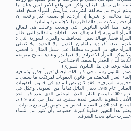
ثانية على سبيل المثال، ولكن في واقع الأمر ليس هناك ما
يمنع الزوج من مخالفة الشروط، إنما يمكن للمرأة فسخ العقد
عند مخالفة أي شرط إن أرادت، أو بصيغة أكثر واقعية إن
أرادت وتمكنت من ذلك لظروفها الاجتماعية والمادية.
وعلى هذا أغلب القانونين التي وضعت وعدلت هي لصالح
المرأة السورية إلا أنه هناك بعض العادات والتقاليد التي تظلم
المرأة فعلياً، فهناك بعض المحافظات والقرى السورية التي لا
يلتزم بعض أفرادها بالقانون القديم، ولا الجديد، ولا تُعطى
المرأة حقها في الميراث مطلقاً، على سبيل المثال لا الحصر،
ولا يمكن للمرأة الاعتراض إلا فيما ندر وعندها تصبح معرضة
لكافة أنواع الخطر والضغط الاجتماعي.
(نقلة نوعية في ظل القانون السوري)
صدر القانون رقم 2 في آذار 2020 ليحمل تغييراً جذرياً وتم فيه
إلغاء العذر المخفف من قانون العقوبات لمرتكب ما يسمى بـ
«جريمة الشرف». فقد كان نص المادة في قانون العقوبات
الصادر عام 1949 يعفي القاتل تماماً من العقوبة، وعدّل في
عام 2009، ليصبح للقاتل العذر المخفف الذي يحدد فيه الحد
الأدنى للعقوبة بالحبس لمدة سنتين، ثم عدل في عام 2019،
ليصبح الحد الأدنى للعقوبة الحبس من خمس إلى سبع سنوات.
يعتبر هذا التغيير خطوة كبيرة، خصوصاً وأن كثير من النساء
خسرت حياتها بحجة الشرف.