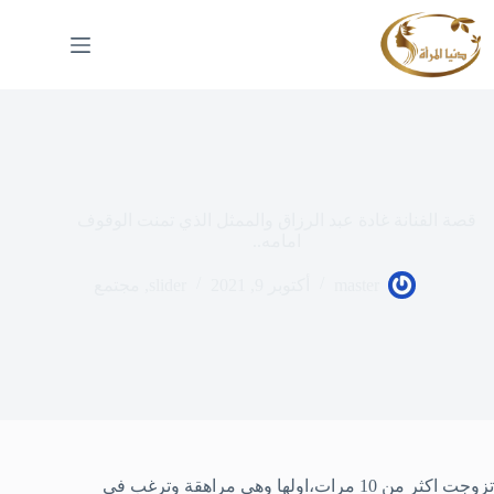
لتجاوز
لى
لمحتوى
قصة الفنانة غادة عبد الرزاق والممثل الذي تمنت الوقوف
امامه..
master
أكتوبر 9, 2021
slider
,
مجتمع
تزوجت اكثر من 10 مرات،اولها وهي مراهقة وترغب في