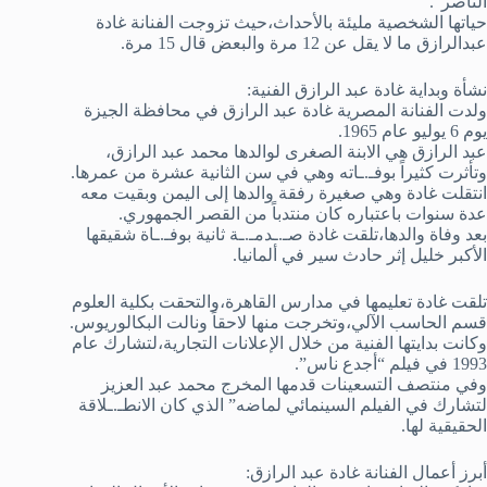
الناصر”.
حياتها الشخصية مليئة بالأحداث،حيث تزوجت الفنانة غادة
عبدالرازق ما لا يقل عن 12 مرة والبعض قال 15 مرة.
نشأة وبداية غادة عبد الرازق الفنية:
ولدت الفنانة المصرية غادة عبد الرازق في محافظة الجيزة
يوم 6 يوليو عام 1965.
عبد الرازق هي الابنة الصغرى لوالدها محمد عبد الرازق،
وتأثرت كثيراً بوفـ.ـاته وهي في سن الثانية عشرة من عمرها.
انتقلت غادة وهي صغيرة رفقة والدها إلى اليمن وبقيت معه
عدة سنوات باعتباره كان منتدباً من القصر الجمهوري.
بعد وفاة والدها،تلقت غادة صـ.ـدمـ.ـة ثانية بوفـ.ـاة شقيقها
الأكبر خليل إثر حادث سير في ألمانيا.
تلقت غادة تعليمها في مدارس القاهرة،والتحقت بكلية العلوم
قسم الحاسب الآلي،وتخرجت منها لاحقاً ونالت البكالوريوس.
وكانت بدايتها الفنية من خلال الإعلانات التجارية،لتشارك عام
1993 في فيلم “أجدع ناس”.
وفي منتصف التسعينات قدمها المخرج محمد عبد العزيز
لتشارك في الفيلم السينمائي لماضه” الذي كان الانطـ.ـلاقة
الحقيقية لها.
أبرز أعمال الفنانة غادة عبد الرازق: