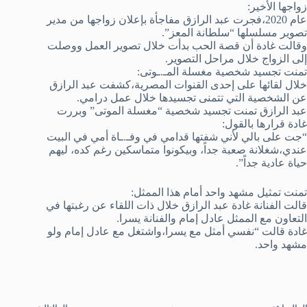
زواجها الأخير:
عام 2020،فجرت عبد الرازق مفاجأة بإعلان زواجها من مدير
تصوير مسلسلها “سلطانة المعز”.
وقالت غادة أن قصة الحب بدأت خلال تصوير العمل ووصلت
إلى الزواج خلال مراحل التصوير.
تمنت تجسيد شخصية مغسلة المـ.ـوتى:
خلال لقائها على إحدى القنوات المصرية،كشفت عبد الرازق
عن الشخصية التي تتمنى تجسيدها خلال عمل درامي.
عبد الرازق تمنت تجسيد شخصية “مغسلة الموتى” وبررت
غادة قرارها بالقول:
“جت على بالي لأني شفتها قدامي في وفـ.ـاة أمي في البيت
عندي،شغلانة صعبة جداً، وبيكونوا متماسكين رغم كده، ليهم
حياة عادية جداً”.
تمنت تمثيل مشهد واحد أمام هذا الممثل:
قالت الفنانة غادة عبد الرازق خلال ذات اللقاء عن رغبتها في
التعاون مع الممثل عادل إمام والفنانة يسرا.
غادة قالت “نفسي أمثل مع يسرا،واشتغل مع عادل إمام ولو
مشهد واحد.