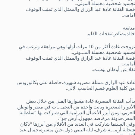
تجسيد شخصية مغسلة الموتى..
قصة الفنانة غادة عبد الرزاق والممثل الذي تمنت الوقوف
امامه..
متابعة
خالدمصاص/نفحات القلم
تزوجت غادة أكثر من 10 مرات أولها وهي مراهقة وترغب في
تجسيد شخصية مغسلة المـ.ـوتى..
قصة الفنانة غادة عبد الرازق والممثل الذي تمنت الوقوف
أمامه..
نقلا عن أوطان بوست.
غادة عبد الرازق،ممثلة مصرية شهيرة،حاصلة على بكالوريوس
من كلية العلوم قسم الحاسب الآلي.
بدأت الفنانة المصرية غادة مشوارها الفني من خلال بعض
الأدوار الصغيرة وباتت واحدة من النجمـ.ـات في مصر والوطن
العربي..ومن أبرز الأعمال الدرامية التي شاركت بها “سلطانة
المعز،حدوتة مرة،ضد مجهول،أرض جو”.
وفي السينما شاركت في العديد من الأفلام،من أبرزها “دكان
شحاتة،أزمـ.ـة شرف،ليلة البيبي دول،حين ميسرة،جمال عبد