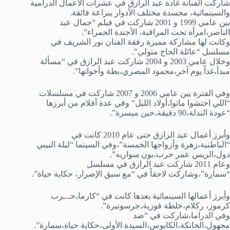
شاركت الفنانة غادة عبد الرازق في عشرات الأعمال الدرامية
والسينمائية، مجسدة مختلف الأدوار ببراعة فائقة.
بين عامي 1999 و 2001 شاركت في فيلم “جمال عبد
الناصر،امرأة تحت المراقبة، الأجندة الحمراء”.
وكانت لها مشاركة مميزة رفقة الفنان نور الشريف في
مسلسل “عائلة الحاج متولي”.
وخلال عامي 2003 و 2004 شاركت عبد الرازق في “مسألة
مبدأ،غداً يوم آخر،محمود المصري،بطة وأخواتها”.
وفي الفترة بين عامي 2006 و 2007 شاركت في مسلسلات
“اللي اختشوا ماتوا،أولاد الليل” وفي عدة أفلام من أبرزها
“عودة الندلة،90 دقيقة،حين ميسرة”.
وأبرز أعمال عبد الرازق حتى عام 2010 كانت في
“الباطنية،زهرة وأزواجها الخمسة”،وفي السينما “ليلة البيبي
دول،الريس عمر حرب،بون سواريه”.
وعام 2011 شاركت عبد الرازق في مسلسل
“سمارة”،وشاركت لاحقاً في “مع سبق الإصرار، حكاية حياة”.
وأبرز أعمالها السينمائية بعدها كانت في “كارما،حـ.ـرب
كرموز، ركلام،خلطة فوزية،جرسونيرة”.
وفي الدراما،شاركت في “ضد
مجهول،الخانكة،الكابوس،السيدة الأولى،حكاية حياة،سمارة”.