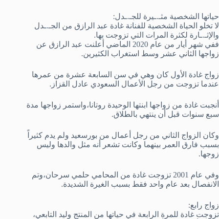
حياتها الشخصية مثـ.ـيرة للجـ.ـدل:
لا تخلو الحياة الشخصية للفنانة غادة عبد الرازق من الجـ.ـدل
والإثـ.ـارة لكثرة المرات التي تزوجت بها.
ففي شهر أيار من عام 2020 الماضي أعلنت عبد الرازق عن
زواجها الثاني عشر وسط استغراب الكثيرين.
زواج غادة الأول كان وهي في سن السابعة عشرة من عمرها
عندما تزوجت من رجل الأعمال السعودي عادل القزاز.
أنجبت غادة من زواجها ابنتها الوحيدة روتانا،واستمر زواجها مدة
سبع سنوات قبل أن ينتهي بالطلاق.
وكان الزواج الثاني من رجل أعمال من بورسعيد ولم يدم كثيراً
بسبب فارق العمر بينهما وكانت تشعر أنه مثل والدها وليس
زوجها.
وفي عام 2001 تزوجت غادة من المحامي حلمي سرحان،وتم
الانفصال بعد عام واحد فقط بسبب الغيرة الشديدة.
زواج رابع:
تزوجت غادة للمرة الرابعة في حياتها من المنتج وليد التابعي،