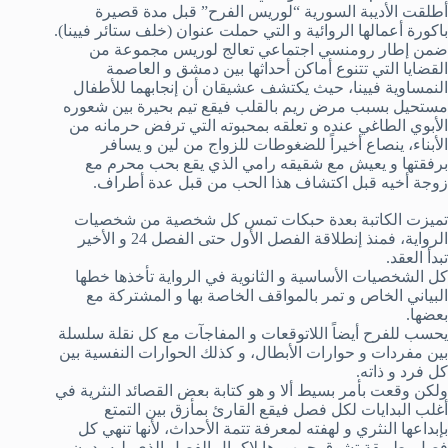
أطلقت الأديبة السورية “لوريس الفرح” قبل مدة قصيرة
باكورة أعمالها الروائية و التي حملت عنوان (خلف ستائر فيينا).
ضمن إطار رومنسي اجتماعي تعالج لوريس مجموعة من
القضايا التي تتنوع أماكن أحداثها بين دمشق و العاصمة
النمساوية فيينا، حيث يكتشف عشيقان أن إنجابهما للأطفال
مستحيل بسبب مرض ريم بالقلب فيقع تيم بحيرة بين شعوره
الأبوي الطاغي عنده و تعلقه بمحبوته التي ترفض حرمانه من
الأبناء، ينصاع أخيراً للضغوطات للزواج من لين و يسافر
برفقتها و يعيش مع شقيقه رامي الذي يقع بحب محرم مع
زوجة أخيه قبل اكتشاف هذا الحب من قبل عدة أطراف.
تميزت الكاتبة بعدة حبكات تمس كل شخصية من شخصيات
الرواية، فمنذ إنطلاقة الفصل الأول حتى الفصل 24 و الأخير
تبدأ العقد.
كل الشخصيات الأساسية و الثانوية في الرواية تأخذها خطها
البياني الخاص و تمر بالمواقف الخاصة بها و المشتركة مع
بعضها.
يحسب للفرح أيضاً اللاتوقعات و المفاجآت مع كل نقلة سلسلة
بين مفردات و حوارات الأبطال، و كذلك الحوارات النفسية بين
كل فرد و ذاته.
ولكن وقعت بأمر بسيط ألا و هو كتابة بعض القصائد النثرية في
أغلب البدايات لكل فصل فيقع القارئ بمأزق بين التمتع
بإبداعها النثري و لهفته لمعرفة تتمة الأحداث، لأنها تنهي كل
فصل بطريقة تشوق جمهورها لإكمال الفصل الذي يليه، دون