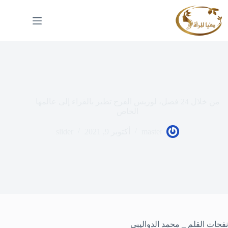
لتجاوز
لى
لمحتوى
من خلال 24 فصل، لوريس الفرح تطير بالقراء إلى عالمها
الخاص
master
أكتوبر 9, 2021
slider
نفحات القلم _ محمد الدواليبي