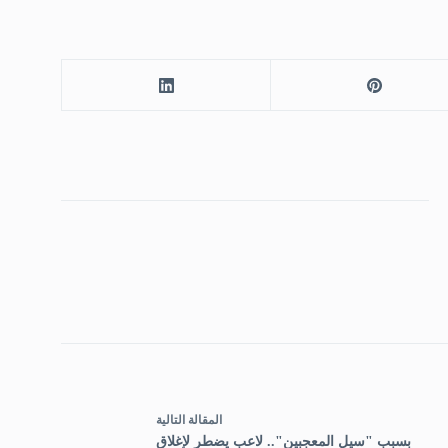
ال
مقالة
التالية
بسبب "سيل المعجبين".. لاعب يضطر لإغلاق