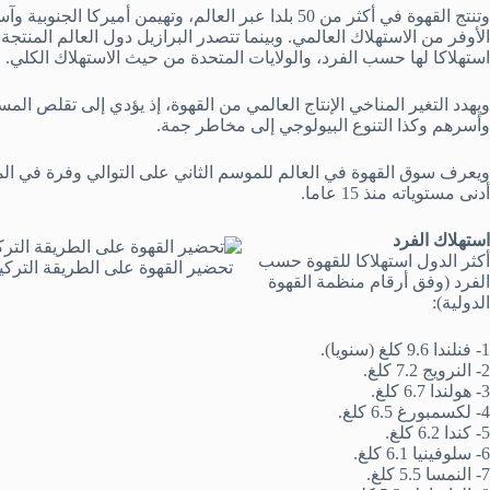
وتنتج القهوة في أكثر من 50 بلدا عبر العالم، وتهيمن أم
الأوفر من الاستهلاك العالمي. وبينما تتصدر البرازيل دول العالم المنتج
استهلاكا لها حسب الفرد، والولايات المتحدة من حيث الاستهلاك الكلي.
ويهدد التغير المناخي الإنتاج العالمي من القهوة، إذ يؤدي إلى تقلص ال
وأسرهم وكذا التنوع البيولوجي إلى مخاطر جمة.
ويعرف سوق القهوة في العالم للموسم الثاني على التوالي وفرة في الم
أدنى مستوياته منذ 15 عاما.
استهلاك الفرد
أكثر الدول استهلاكا للقهوة حسب
‪تحضير القهوة على الطريقة التركية في‬
الفرد (وفق أرقام منظمة القهوة
الدولية):
1- فنلندا 9.6 كلغ (سنويا).
2- النرويج 7.2 كلغ.
3- هولندا 6.7 كلغ.
4- لكسمبورغ 6.5 كلغ.
5- كندا 6.2 كلغ.
6- سلوفينيا 6.1 كلغ.
7- النمسا 5.5 كلغ.