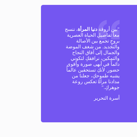
"بين أروقة
دنيا المرأة
، ننسج
معاً تفاصيل الحياة العصرية
بروحٍ تجمع بين الأصالة
والتجديد. من شغف الموضة
والجمال إلى آفاق النجاح
والتمكين، نرافقكِ لتكوني
دائماً في أبهى صورة وأقوى
حضور. لأنكِ تستحقين عالماً
يشبه طموحكِ، جعلنا من
مدادنا مرآةً تعكس روعة
جوهركِ."
أسرة التحرير