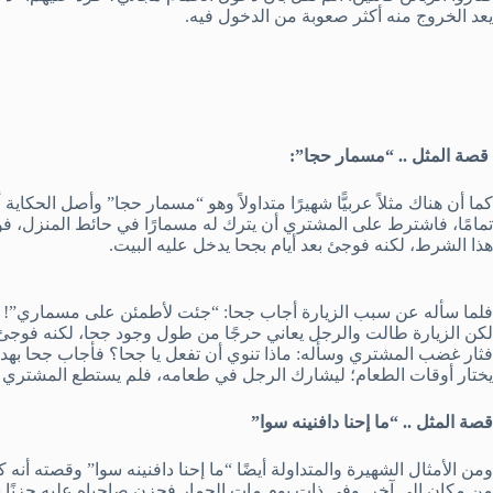
يعد الخروج منه أكثر صعوبة من الدخول فيه.
قصة المثل .. “مسمار حجا”:
كما أن هناك مثلاً عربيًّا شهيرًا متداولاً وهو “مسمار حجا” وأصل الحكاية 
تمامًا، فاشترط على المشتري أن يترك له مسمارًا في حائط المنزل، 
هذا الشرط، لكنه فوجئ بعد أيام بجحا يدخل عليه البيت.
فلما سأله عن سبب الزيارة أجاب جحا: “جئت لأطمئن على مسماري”! 
لكن الزيارة طالت والرجل يعاني حرجًا من طول وجود جحا، لكنه فوجئ ب
فثار غضب المشتري وسأله: ماذا تنوي أن تفعل يا جحا؟ فأجاب جحا بهدو
يختار أوقات الطعام؛ ليشارك الرجل في طعامه، فلم يستطع المشتري الا
قصة المثل .. “ما إحنا دافنينه سوا”
ومن الأمثال الشهيرة والمتداولة أيضًا “ما إحنا دافنينه سوا” وقصته أنه ك
من مكان إلى آخر. وفي ذات يوم مات الحمار فحزن صاحباه عليه حزنًا ش