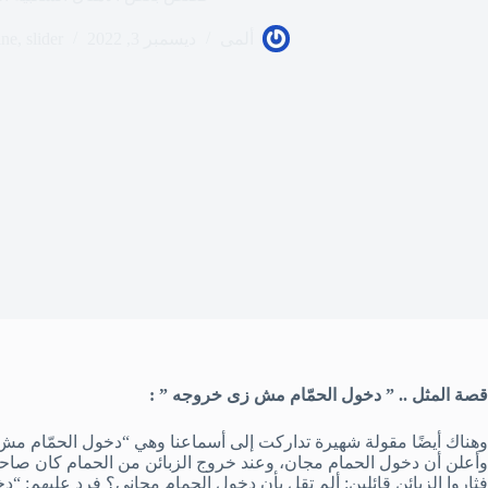
ألمى
ديسمبر 3, 2022
slider
,
ine
قصة المثل .. ” دخول الحمّام مش زى خروجه ” :
وهناك أيضًا مقولة شهيرة تداركت إلى أسماعنا وهي “دخول الحمّام مش 
وأعلن أن دخول الحمام مجان، وعند خروج الزبائن من الحمام كان صاحب
فثاروا الزبائن قائلين: ألم تقل بأن دخول الحمام مجاني؟ فرد عليهم: 