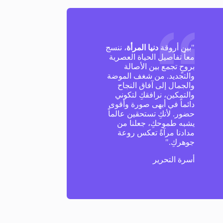
"بين أروقة
دنيا المرأة
، ننسج
معاً تفاصيل الحياة العصرية
بروحٍ تجمع بين الأصالة
والتجديد. من شغف الموضة
والجمال إلى آفاق النجاح
والتمكين، نرافقكِ لتكوني
دائماً في أبهى صورة وأقوى
حضور. لأنكِ تستحقين عالماً
يشبه طموحكِ، جعلنا من
مدادنا مرآةً تعكس روعة
جوهركِ."
أسرة التحرير