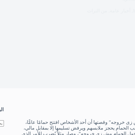
l
,
أخبار عامة
,
من التراث
ال
زى خروجه” وقصتها أن أحد الأشخاص افتتح حمامًا عامًّا،
 الحمام يحجز ملابسهم ويرفض تسليمها إلا بمقابل مالي،
لا
“دخول الحمام مش زى خروجه”، وصار مثلاً يُضرب للأمر الذي