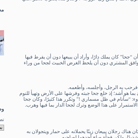
تو
نتا
مخ
أن “جحا” كان يملك دارًا، وأراد أن يبيعها دون أن يفرط فيها
فوافق المشتري دون أن يلحظ الغرض الخبيث لجحا من وراء
فرحب به الرجل، وأجلسه، وأطعمه.
ما هو أشد؛ إذ خلع جحا جبته وفرشها على الأرض وتهيأ للنوم
ء: “سأنام في ظل مسماري !” وتكرر هذا كثيرًا، وكان جحا
ستمرار على هذا الوضع وترك لجحا الدار بما فيها وهرب.
وص
تص
ان هناك رجلان يبيعان زيتًا يحملانه على حمار ويتجولان به
ديدًا، ولكن فجأة صاح أحدهما لصاحبه.