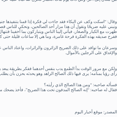
وقال: “اسكت وكف عن البكاء فقد جاءت لي فكرة إذا قمنا بتنفيذها جنينا م
ونبني عليه ضريحًا ونقول أن هذا مزار أحد الصالحين، ونحكي للناس قصصًا
ظهرت مع الكبار والصغار، فيأتي إلينا الناس ويتباركون بما أخفينا فتنهال ع
ففرح صديقه بهذه الفكرة فرحة غامرة، وما هي إلا ساعات قليلة حتى كا
وسرعان ما توافد على ذلك الضريح الزائرون والزائرات، واعتاد الناس ع
والإغداق على الرجلين بالأموال.
ولكن مع مرور الوقت بدأ الطمع يدب بنفس أحدهما ففكر بطريقة يبعد بها 
رأى رؤيا بمنامه؛ يرى فيها ذلك الصالح الزاهد وهو يحدثه بحزن بأن يط
فسأله صاحبه: “ومن هذا الصالح الذي رأيته؟
فقال له صاحبه: “إنه الصالح المدفون تحت هذا الضريح”، فأخذ يضحك منه،
المصدر: موقع أخبار اليوم