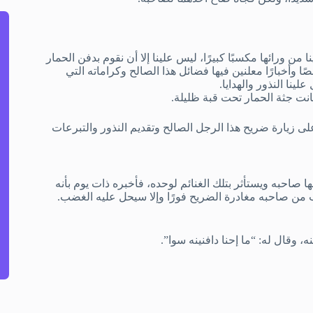
ن ورائها مكسبًا كبيرًا، ليس علينا إلا أن نقوم بدفن الحمار
 وأخبارًا معلنين فيها فضائل هذا الصالح وكراماته التي
لينا النذور والهدايا.
نت جثة الحمار تحت قبة ظليلة.
لى زيارة ضريح هذا الرجل الصالح وتقديم النذور والتبرعات
صاحبه ويستأثر بتلك الغنائم لوحده، فأخبره ذات يوم بأنه
لب من صاحبه مغادرة الضريح فورًا وإلا سيحل عليه الغضب.
 وقال له: “ما إحنا دافنينه سوا”.