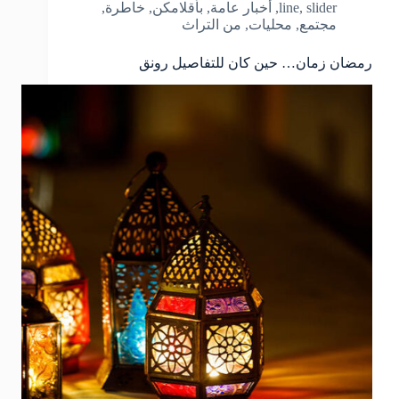
slider
,
line
,
أخبار عامة
,
بأقلامكن
,
خاطرة
,
مجتمع
,
محليات
,
من التراث
رمضان زمان… حين كان للتفاصيل رونق