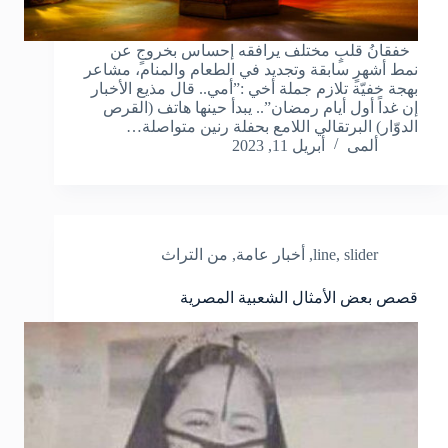
خفقانُ قلبٍ مختلف يرافقه إحساس بخروجٍ عن
نمط أشهرٍ سابقة وتجديد في الطعام والمنام، مشاعر
بهجة خفيّة تلازم جملة أخي :”أمي.. قال مذيع الأخبار
إن غداً أول أيام رمضان”.. يبدأ حينها هاتف (القرص
الدوّار) البرتقالي اللامع بحفلة رنين متواصلة…
ألمى
أبريل 11, 2023
slider
,
line
,
أخبار عامة
,
من التراث
قصص بعض الأمثال الشعبية المصرية