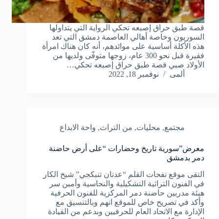
قصة طبق حراق إصبعه تحكي الرواية التي يتداولها
السوريون وخاصة أهالي العاصمة دمشق التي تعد
هذه الأكلة أساسية على موائدهم، أنه كان هناك امرأة
فقيرة قبل نحو 300 عام، زوجها متوفّى ولديها من
الأولاد صبي قصة طبق حراق إصبعه تحكي…
ألمى
نوفمبر 18, 2022
مجتمع
,
محليات
,
من التراث
,
واحة الابداع
معرض”سورية تاريخ وحضارات “على أرض حاضنة
دمر بدمشق
التقى موقع نفحات القلم “عدنان تنبكجي” شيخ الكار
في الفنون التراثية التشكيلية والنحاسية وأمين سر
هيئة مدربين حاضنة دمر المركزية للفنون الحرفية
وأكد في تصريح خاص للموقع انهم وبالتنسيق مع
الإدارة مع الاتحاد العام للحرفيين وبدعم من القيادة